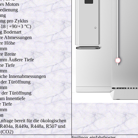
es Motors
edienung
ung
ung pro Zyklus
-18 | +90/+3 °C)
g Bodenart
re Abmessungen
re Höhe
 mm
e Breite
mm Äußere Tiefe
ne Tiefe
 mm
iche Innenabmessungen
der Türöffnung
 mm
e der Türöffnung
m Innentiefe
e Tiefe
 mm
on
nfrage bereit für die ökologischen
R404a, R449a, R448a, R507 und
 (CO2)
fruilinox einfahrfroster