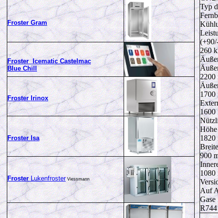
Typ d
Fernb
Froster Gram
Kühl
Leist
(+90/
260 k
Äuße
Froster Icematic Castelmac
Äuße
Blue Chill
2200
Äußer
1700 
Froster Irinox
Exter
1600
Nützl
Höhe 
1820
Froster Isa
Breit
900 m
Inner
1080
Froster
Lukenfroster
Viessmann
Versi
Auf A
Gase 
R744