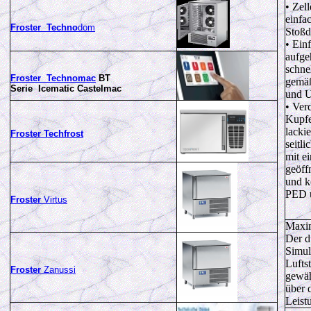
• Zel
einfa
Froster Techno
dom
Stoßd
• Ein
aufge
schne
Froster Technomac
BT
gemä
Serie Icematic Castelmac
und U
• Ver
Kupfe
lacki
Froster Techfrost
seitli
mit e
geöff
und k
PED 
Froster
Virtus
Maxim
Der d
Simul
Lufts
Froster
Zanussi
gewäh
über 
Leist