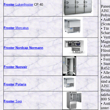
Froster
Lukenfroster
CP 40
Panee
AISI 
Polyu
• Auß
(Scotc
Froster
Mercatus
• Tür
Schar
• Ver
Magne
• Auf
Froster Nordcap Normann
Flüss
(optio
• Fer
• Stan
Froster Nuovair
R45
• All
Gehäu
sind 
Froster Polaris
AISI 
Bestä
salzh
800 S
Froster
Sagi
• Ant
unter