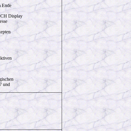
m Ende
UCH Display
esse
zepten
ktiven
ogischen
7 und