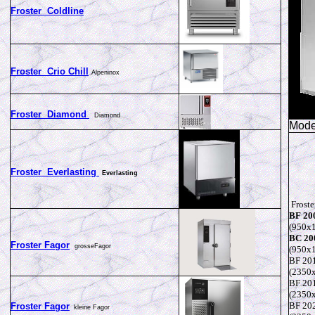
Froster Coldline
Froster Crio Chill
Alpeninox
Froster Diamond
Diamond
Mode
Froster Everlasting
Everlasting
Froste
BF 20
(950x1
BC 20
Froster Fagor
grosseFagor
(950x1
BF 20
(2350x
BF 20
(2350x
BF 20
Froster Fagor
kleine Fagor