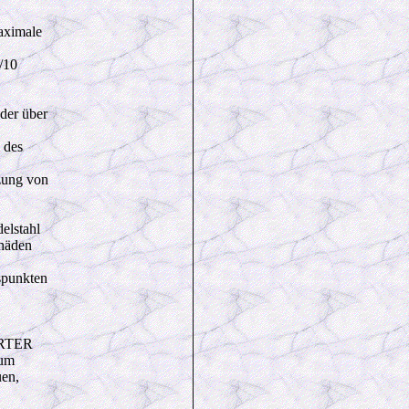
maximale
/10
oder über
 des
tzung von
elstahl
häden
spunkten
ERTER
zum
uen,