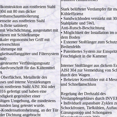
lkonstruktion aus rostfreiem Stahl
Stark belüfteter Verdampfer für 
304 mit 80 mm dicker
Kühleffizienz
rethanschaumisolierung
• Sandwichboden verstärkt mit 30
enseite aus rostfreiem Stahl
Stahlplatte und 5WL
h-Brite satiniert)
Anti-Rutsch-Beschichtung
 mit Wischdichtung, ausgestattet mit
• Möglichkeit der Installation im 
nieren mit Schließrampe
dem Boden
tikaler ergonomischer Griff mit
• Externer Stoßfänger zum Schutz
tverschluss
Bedienfelds
fahrrampe mit
• Patentiertes System zur Einspri
igkeitsauffanggitter und Filtersystem
Feuchtigkeit in die Kammer
nal)
ngesteuerter Verflüssigungssatz
Interner Stoßfänger aus dickem Ed
dardvorschrift für das Kältemittel
AISI 304 zur Vermeidung von Sc
2A
durch den Wagen
e Oberflächen, Metallteile des
• Beheizter Kernfühler mit 4 Mes
ses und interne Verstärkungen
und Schnellanschluss
aus rostfreiem Stahl AISI 304 oder
316 gefertigt und haben eine
Regelung der Drehzahl des
ndigkeit gegenüber einer
Verdampfergebläses durch INV
altigen Umgebung, die mindestens
• Individuell anpassbare Zyklen 
tunden lang getestet wurde.
Schockfrosten, Tiefkühlen, Aufta
i-Kondensationsheizung, an der Tür
Gärungsstopp und Schongaren
 der Dichtung angebracht