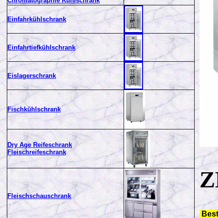
Chromatographie Kühlschrank
Einfahrkühlschrank
Einfahrtiefkühlschrank
Eislagerschrank
Fischkühlschrank
Dry Age Reifeschrank
Fleischreifeschrank
Z
Fleischschauschrank
Best