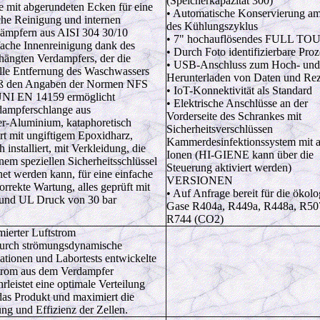
(Speicherkapazität 300)
le mit abgerundeten Ecken für eine
• Automatische Konservierung a
che Reinigung und internen
des Kühlungszyklus
ämpfern aus AISI 304 30/10
• 7" hochauflösendes FULL TO
fache Innenreinigung dank des
• Durch Foto identifizierbare Proz
hängten Verdampfers, der die
• USB-Anschluss zum Hoch- und
lle Entfernung des Waschwassers
Herunterladen von Daten und Re
ß den Angaben der Normen NFS
• IoT-Konnektivität als Standard
NI EN 14159 ermöglicht
• Elektrische Anschlüsse an der
dampferschlange aus
Vorderseite des Schrankes mit
r-Aluminium, kataphoretisch
Sicherheitsverschlüssen
ert mit ungiftigem Epoxidharz,
Kammerdesinfektionssystem mit a
ch installiert, mit Verkleidung, die
Ionen (HI-GIENE kann über die
inem speziellen Sicherheitsschlüssel
Steuerung aktiviert werden)
net werden kann, für eine einfache
VERSIONEN
orrekte Wartung, alles geprüft mit
• Auf Anfrage bereit für die ökol
und UL Druck von 30 bar
Gase R404a, R449a, R448a, R50
R744 (CO2)
ierter Luftstrom
urch strömungsdynamische
ationen und Labortests entwickelte
trom aus dem Verdampfer
rleistet eine optimale Verteilung
das Produkt und maximiert die
ung und Effizienz der Zellen.