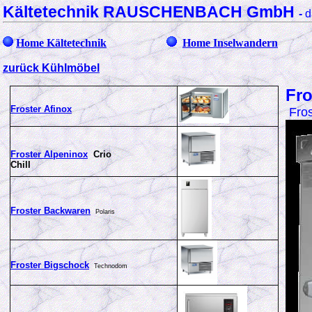
Kältetechnik RAUSCHENBACH GmbH
-
d
Home Kältetechnik
Home Inselwandern
zurück Kühlmöbel
Fro
Froster Afinox
Fro
Froster Alpeninox
Crio
Chill
Froster Backwaren
Polaris
Froster Bigschock
Technodom