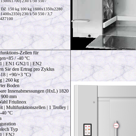
1500x1700) 230/1/50 550 /
 DZ 150 kg 100 kg 1600x1350x2280
1400x2350) 230/1/50 550 / 3,7
4Z7100
funktions-Zellen für
en+85 / -40 °C
1 | EN1 GN2/1 | EN2
n Sie den Ertrag pro Zyklus
-18 | +90/+3 °C)
g | 260 kg
erter Boden
are Innenabmessungen (HxL) 1820
 900 mm
Wahl Friulinox
t | Multifunktionszellen | 1 Trolley |
 -40 °C
a
guration
lech Typ
1 | EN2