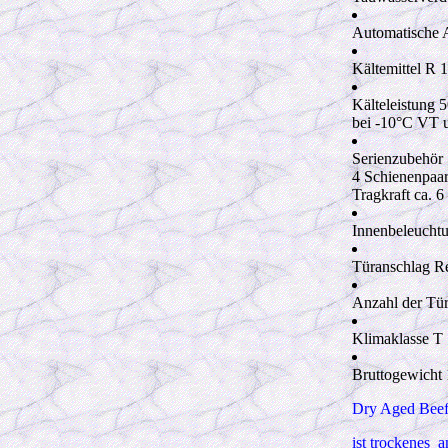
Automatische 
Kältemittel R 
Kälteleistung 
bei -10°C VT
Serienzubehör
4 Schienenpaa
Tragkraft ca.
Innenbeleucht
Türanschlag R
Anzahl der Tü
Klimaklasse T
Bruttogewicht
Dry Aged Beef
ist trockenes