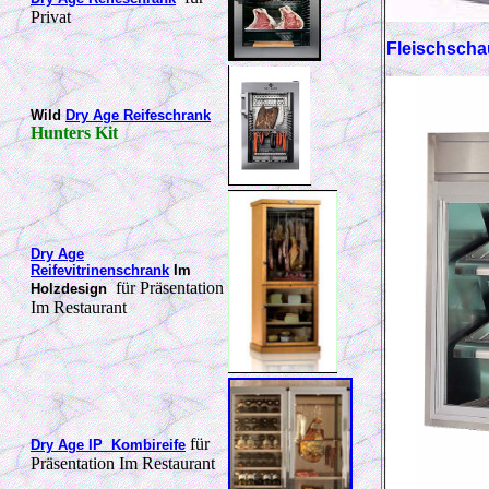
Privat
Fleischsch
Wild
Dry Age Reifeschrank
Hunters Kit
Dry Age
Reifevitrinenschrank
Im
für Präsentation
Holzdesign
Im Restaurant
für
Dry Age IP Kombireife
Präsentation Im Restaurant