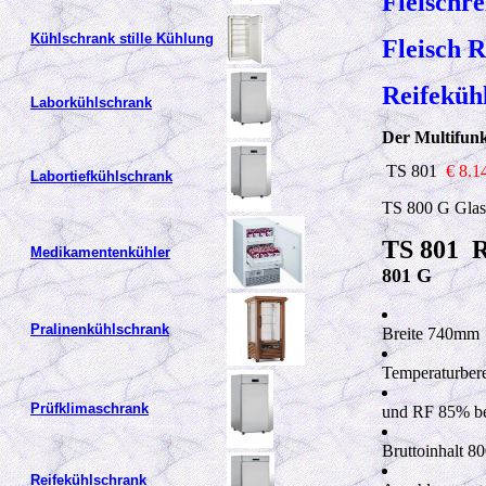
Fleischr
Kühlschrank stille Kühlung
Fleisch 
Reifeküh
Laborkühlschrank
Der Multifun
TS 801
€ 8.1
Labortiefkühlschrank
TS 800 G Gla
TS 801 R
Medikamentenkühler
801 G
Pralinenkühlschrank
Breite 740
m
Temperaturber
Prüfklimaschrank
und RF 85
%
b
Bruttoinhalt 8
Reifekühls
chrank