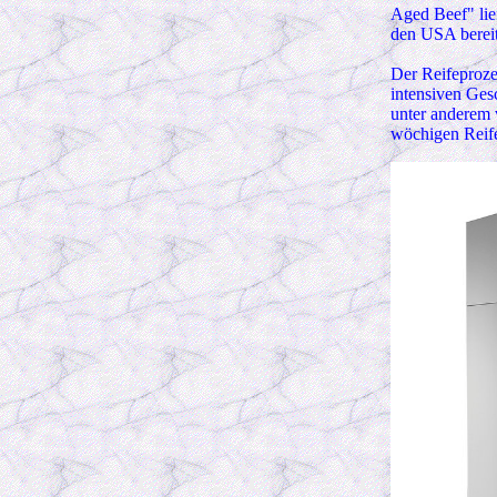
Aged Beef" lief
den USA bereits
Der Reifeproze
intensiven Ges
unter anderem
wöchigen Reife