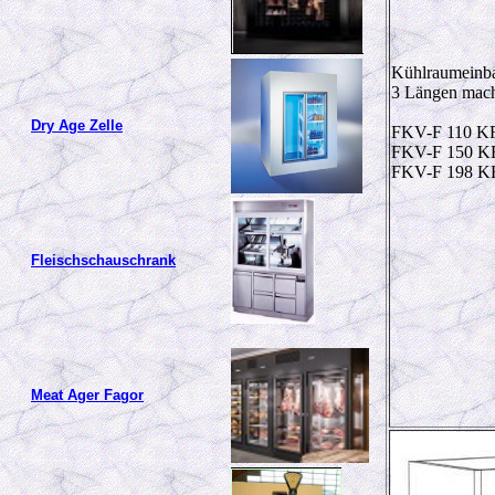
Kühlraumeinbau
3 Längen mac
Dry Age Zelle
FKV-F 110 KR
FKV-F 150 KR
FKV-F 198 KR
Fleischschauschrank
Meat Ager Fagor