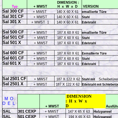
DIMENSION :
Typ
+ MWST
H x W x D
VERSION
Sal 300 CF
+ MWST
140 X 60 X 61
emallierte Türe
Sal 301 CF
+ MWST
140 X 60 X 61
Stahl
Sal 301 X
+ MWST 1
140 X 60 X 61
Edelstahl
Sal 500 CF
+ MWST
187 X 60 X 61
emallierte Türe
Sal 501 CF
+ MWST
187 X 60 X 61
Stahl
Sal 501 X
+ MWST
187 X 60 X 61
Edelstahl
Sal 600 CF
+ MWST
187 X 60 X 61
Eemallierte Türe
Sal 601 CF
+ MWST
187 X 60 X 61
Stahl
Sal 601 X
+ MWST
187 X 60 X 61
Edelstahl
Sal 2501 CF
+ MWST
187 X 122 X 62
Scheibetüre
Stahl mit
Sal 2501 X
+ MWST
187 X 122 X 62
Edelstahl mit Schiebetü
DIMENSION
M
O
:
H
x
W
x
D
E
L
D
+ MWST
Ausfüh
SAL
301 CEXP
+ MWST
147 X 65 X 63
Holzpaneel
SAL
501 CEXP
+ MWST
194 X 65 X 63
Holzpaneel