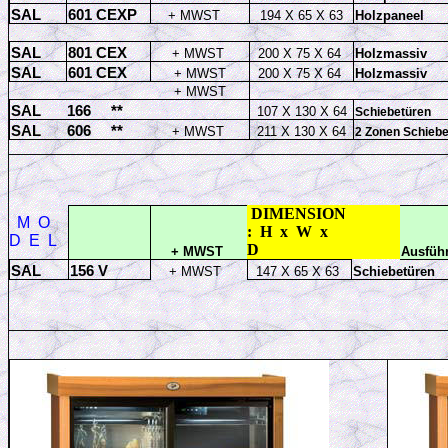
SAL
601 CEXP
+ MWST
194 X 65 X 63
Holzpaneel
SAL
801 CEX
+ MWST
200 X 75 X 64
Holzmassiv
SAL
601 CEX
+ MWST
200 X 75 X 64
Holzmassiv
+ MWST
SAL
166
**
107 X 130 X 64
Schiebetüren
SAL
606
**
+ MWST
211 X 130 X 64
2 Zonen Schiebe
DIMENSION
M
O
:
H
x
W
x
D
E
L
D
+ MWST
Ausfüh
SAL
1
56 V
+ MWST
147 X 65 X 63
Schiebetüren