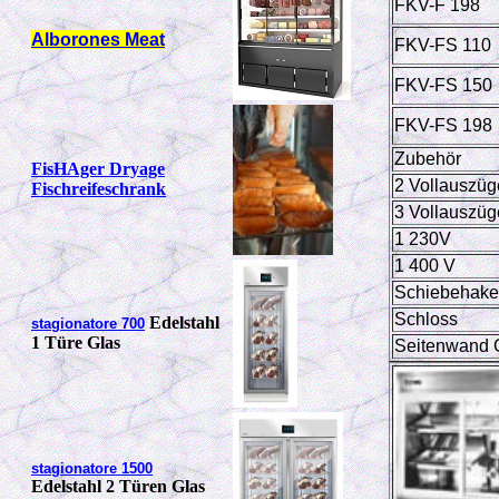
FKV-F 198
Alborones Meat
FKV-FS 110
FKV-FS 150
FKV-FS 198
Zubehör
FisHAger Dryage
2 Vollauszüg
Fischreifeschrank
3 Vollauszüg
1 230V
1 400 V
Schiebehak
Schloss
Edelstahl
stagionatore 700
1 Türe Glas
S
eitenwand 
stagionatore 1500
Edelstahl 2 Türen Glas