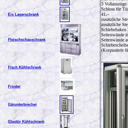
3 Vollauszüge 
Schloss für Tü
41,–
Eis Lagerschrank
zusätzliche S
zusätzliche S
Schiebehaken 
Seitenwände in
Fleischschauschrank
Seitenwände au
Schiebescheib
(Korpustiefe 6
Fisch Kühlschrank
Froster
Gärunterbrecher
Glastür Kühlschrank