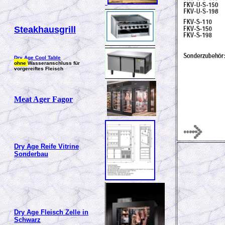
Steakhausgrill
Dry Age Cool Table
ohne
Wasseranschluss für
vorgereiftes Fleisch
Meat Ager Fagor
Dry Age Reife Vitrine
Sonderbau
Dry Age Fleisch Zelle in
Schwarz