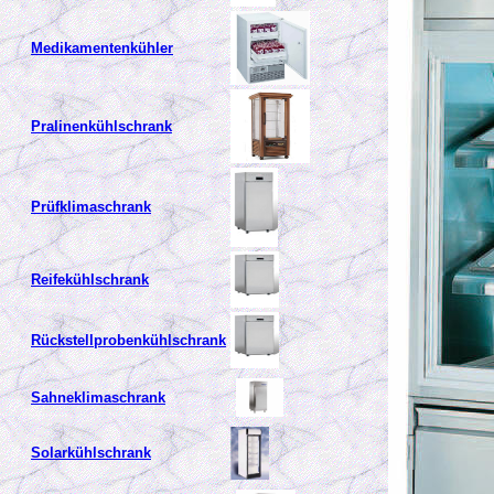
Medikamentenkühler
Pralinenkühlschrank
Prüfklimaschrank
Reifekühls
chrank
Rückstellprobenkühls
chrank
Sahneklimaschrank
Solarkühlschrank