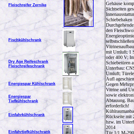
Gehäuse komple
Fleischreifer Zernike
Sichtseiten ges
Innenausstattu
Schiebehaken
Durchgehende B
den Fleischwo
Energieoptimi
Fischkühlschrank
selbstschließe
Vitrinenaufbau
mit Umluft; 1
oder 400 V; In
Dry Age Reifeschrank
Schiebetüren au
Fleischreifeschrank
Unterbau: CNS
Umluft; Türele
Aufl ageschien
Energiespar Kühlschrank
Gegen Mehrpre
Vitrine und Un
sowie elektron
Energiespar
Abtauung. Bau
Tiefkühlschrank
erforderlich!
Kühlraumanba
Einfahrkühlschrank
Rückseite mit 
bzw. im Unterb
2014 2 V
Einfahrtiefkühlschrank
Tür 1/1 M-290