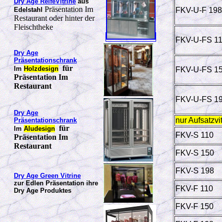
Dry Age ReifeVitrine
aus
Präsentation Im
Edelstahl
FKV-U-F 198
Restaurant oder hinter der
Fleischtheke
FKV-U-FS 1
Dry Age
Präsentationschrank
für
Im
Holzdesign
FKV-U-FS 1
Präsentation Im
Restaurant
FKV-U-FS 1
Dry Age
nur Aufsatzvi
Präsentationschrank
für
Im
Aludesign
FKV-S 110
Präsentation Im
Restaurant
FKV-S 150
FKV-S 198
Dry Age Green Vitrine
zur Edlen Präsentation ihre
FKV-F 110
Dry Age Produktes
FKV-F 150