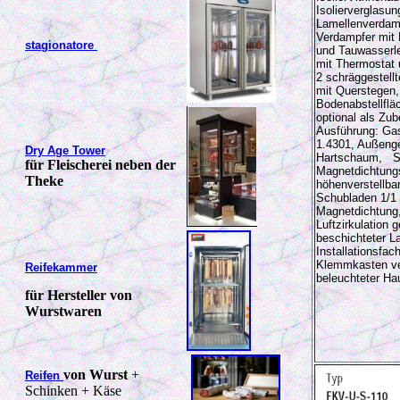
Isolierverglasun
Lamellenverdamp
Verdampfer mit 
stagionatore
und
Tauwasserle
mit Thermostat 
2 schräggestellt
mit Querstegen,
Bodenabstellfläc
optional als
Zube
Ausführung: Ga
1.4301, Außenge
Dry Age Tower
Hartschaum, S
für Fleischerei neben der
Magnetdichtung
Theke
höhenverstellba
Schubladen 1/1 
Magnetdichtung,
Luftzirkulation
g
beschichteter L
Installationsfac
Klemmkasten ver
Reifekammer
beleuchteter Hau
für Hersteller von
Wurstwaren
von Wurst
+
Reifen
Schinken + Käse