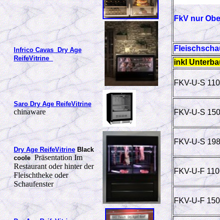
FkV nur Obe
Fleischsch
Infrico Cavas Dry Age
ReifeVitrine
inkl Unterb
FKV-U-S 110
Saro Dry Age ReifeVitrine
chinaware
FKV-U-S 15
FKV-U-S 19
Dry Age ReifeVitrine
Black
Präsentation Im
coole
Restaurant oder hinter der
FKV-U-F 110
Fleischtheke oder
Schaufenster
FKV-U-F 150