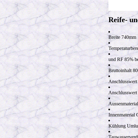
Reife- u
Breite 740
m
Temperaturber
und RF 85
%
b
Bruttoinhalt 8
Anschlusswert
Anschlusswert
Aussenmaterial
Innenmaterial
Kühlung Umlu
Tauwasserverd