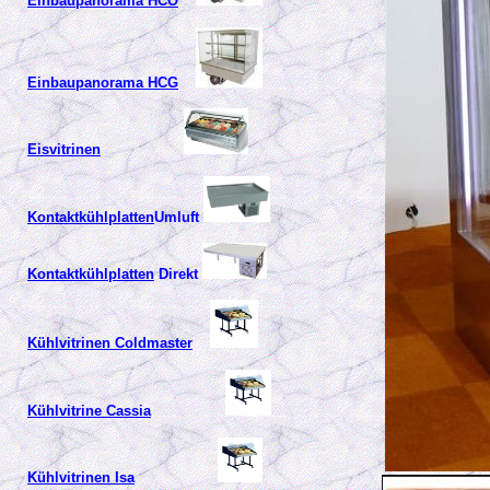
Einbaupanorama HCO
Einbaupanorama HCG
Eisvitrinen
Kontaktkühlplatten
Umluft
Kontaktkühlplatten
Direkt
Kühlvitrinen Coldmaster
Kühlvitrine Cassia
Kühlvitrinen Isa