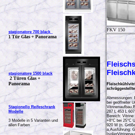
FKV 150
stagionatore 700 black
Tür Glas + Panorama
1
Fleisch
Fleisch
stagionatore 1500 black
2 Türen Glas +
Panorama
Fleischkühlvit
schräggestellt
Abmessungen: B
bei geöffneter 
Stagionello Reifeschrank
Vitrinenaufbau
,
B
Modelle
287 L 453 L 607
Bereich: Vitrin
3 Modelle in 5 Varianten und
+8°C bei 25°C U
allen Farben
920 W (n. Größe
a
,
Ausführung: G
IsolierVitrinen