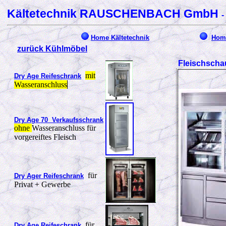
Kältetechnik RAUSCHENBACH GmbH
-
Home Kältetechnik
Home
zurück Kühlmöbel
Fleischscha
mit
Dry Age Reifeschrank
Wasseranschluss
Dry Age 70 Verkaufsschrank
ohne
Wasseranschluss für
vorgereiftes Fleisch
für
Dry Ager Reifeschrank
Privat + Gewerbe
für
Dry Age Reifeschrank