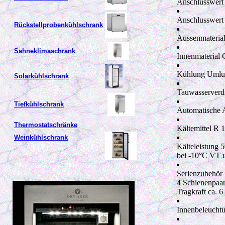
Anschlusswert
Anschlusswert
Rückstellprobenkühls
chrank
Aussenmaterial
Sahneklimaschrank
Innenmaterial
Kühlung Umlu
Solarkühlschrank
Tauwasserverd
Tiefkühlschrank
Automatische 
Thermostatschränke
Kältemittel R 
Weinkühlschrank
Kälteleistung 
bei -10°C VT
Serienzubehör
4 Schienenpaa
Tragkraft ca.
Innenbeleucht