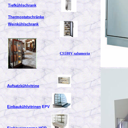
Tiefkühlschrank
Thermostatschränke
Weinkühlschrank
CS180V salumeria
Aufsatzkühlvitrine
Einbaukühlvitrinen
EPV