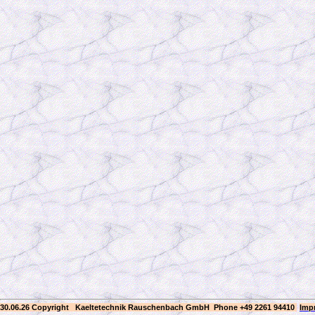
30.06.26 Copyright Kaeltetechnik Rauschenbach GmbH
Phone +49 2261 94410
Imp