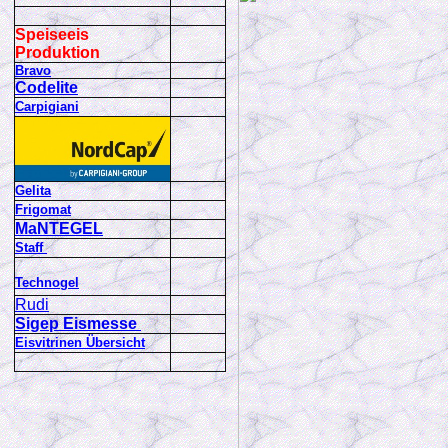
Speiseeis
Produktion
Bravo
Codelite
Carpigiani
Gelita
Frigomat
MaNTEGEL
Staff
Technogel
Rudi
Sigep Eismesse
Eisvitrinen Übersicht