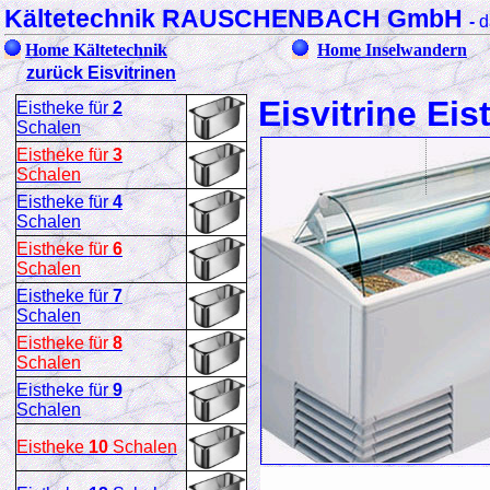
Kältetechnik RAUSCHENBACH GmbH
-
d
Home Kältetechnik
Home Inselwandern
zurück Eisvitrinen
Eisvitrine Ei
Eistheke für
2
Schalen
Eistheke für
3
Schalen
Eistheke für
4
Schalen
Eistheke für
6
Schalen
Eistheke für
7
Schalen
Eistheke für
8
Schalen
Eistheke für
9
Schalen
Eistheke
10
Schalen