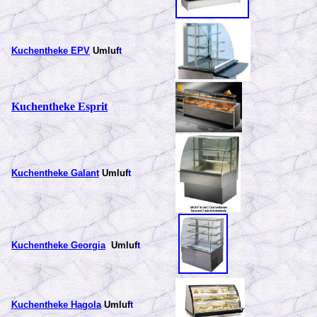
Kuchentheke EPV
Umluf
t
Kuchentheke Esprit
Kuchentheke Galant
Umluf
t
Kuchentheke Georgia
Umluf
t
Kuchentheke Hagola
Umluf
t