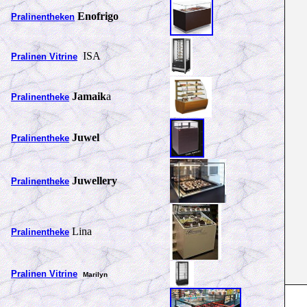
Enofrigo
Pralinentheken
ISA
Pralinen Vitrine
Jamaik
a
Pralinentheke
Juwel
Pralinentheke
Juwellery
Pralinentheke
Lina
Pralinentheke
Pralinen Vitrine
Marilyn