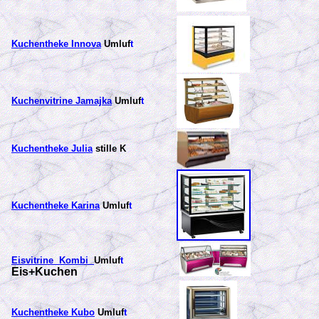
Kuchentheke Innova
Umluf
t
Kuchenvitrine Jamajka
Umluf
t
Kuchentheke Julia
stille K
Kuchentheke Karina
Umluf
t
Eisvitrine Kombi
Umluf
t
Eis+Kuchen
Kuchentheke Kubo
Umluf
t