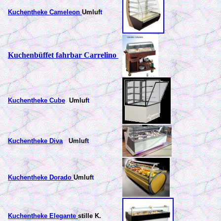
Kuchentheke Cameleon
Umluf
t
Kuchenbüffet fahrbar Carrelino
Kuchentheke Cube
Umluf
t
Kuchentheke Diva
Umluf
t
Kuchentheke Dorado
Umluf
t
Kuchentheke Elegante
stille K.