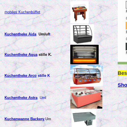
mobiles Kuchenbüffet
Kuchentheke Aida
Umluf
t
Kuchentheke Aqua
stille K.
Bes
Kuchentheke Arco
stille K
Sho
Kuchentheke Astra
Uml
Kuchenwanne Backery
Um