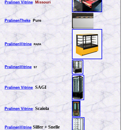
Pralinen V
itrine
Missouri
PralinenTheke
Pure
PralinenVitrine
RAFA
PralinenVitrine
97
SAGI
Pralinen Vitrine
Scaiola
Pralinen Vitrine
Silfer + Snelle
PralinenVitrine