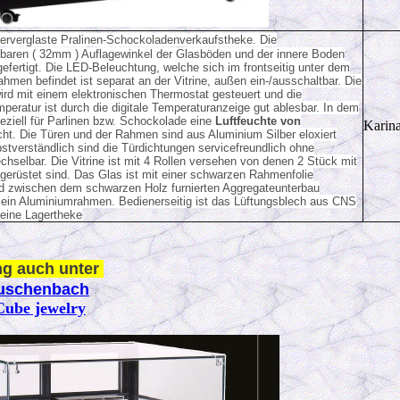
olierverglaste Pralinen-Schockoladenverkaufstheke. Die
lbaren ( 32mm ) Auflagewinkel der Glasböden und der innere Boden
efertigt. Die LED-Beleuchtung, welche sich im frontseitig unter dem
hmen befindet ist separat an der Vitrine, außen ein-/ausschaltbar. Die
ird mit einem elektronischen Thermostat gesteuert und die
eratur ist durch die digitale Temperaturanzeige gut ablesbar. In dem
eziell für Parlinen bzw. Schockolade eine
Luftfeuchte von
Karina
icht. Die Türen und der Rahmen sind aus Aluminium Silber eloxiert
lbstverständlich sind die Türdichtungen servicefreundlich ohne
hselbar. Die Vitrine ist mit 4 Rollen versehen von denen 2 Stück mit
erüstet sind. Das Glas ist mit einer schwarzen Rahmenfolie
d zwischen dem schwarzen Holz furnierten Aggregateunterbau
h ein Aluminiumrahmen. Bedienerseitig ist das Lüftungsblech aus CNS
Keine Lagertheke
ng auch unter
uschenbach
Cube jewelry