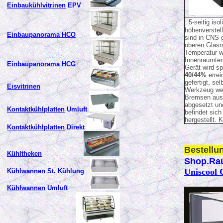
Einbaukühlvitrinen
EPV
5-seitig is
höhenverstel
Einbaupanorama HCO
sind in CNS g
oberen Glasra
Temperatur w
Innenraumtemp
Einbaupanorama HCG
Gerät wird sp
40/44%
erre
gefertigt, se
Eisvitrinen
Werkzeug wec
Bremsen ausg
abgesetzt un
Kontaktkühlplatten
Umluft
befindet sic
hergestellt. 
Kontaktkühlplatten
Direkt
Bestellu
Kühltheken
Shop.Ra
Uniscool 
Kühlwannen
St. Kühlung
Kühlwannen
Umluft