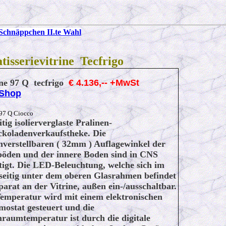
Schnäppchen II.te Wahl
tisserievitrine Tecfrigo
ine 97 Q tecfrigo
€ 4.136,-- +MwSt
/Shop
 97 Q Ciocco
tig isolierverglaste Pralinen-
ckoladenverkaufstheke. Die
verstellbaren ( 32mm ) Auflagewinkel der
böden und der innere Boden sind in CNS
tigt. Die LED-Beleuchtung, welche sich im
seitig unter dem oberen Glasrahmen befindet
eparat an der Vitrine, außen ein-/ausschaltbar.
Temperatur wird mit einem elektronischen
ostat gesteuert und die
raumtemperatur ist durch die digitale