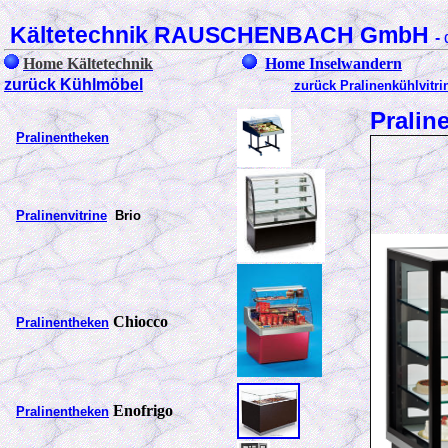
Kältetechnik RAUSCHENBACH GmbH
-
Home Kältetechnik
Home Inselwandern
zurück Kühlmöbel
zurück Pralinenkühlvitri
Pralin
Pralinentheken
Pralinenvitrine
Brio
Chiocco
Pralinentheken
Enofrigo
Pralinentheken