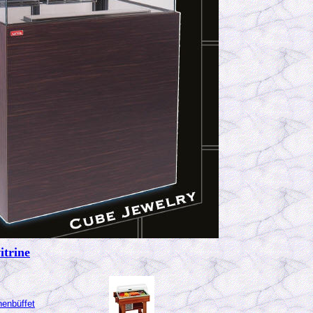
itrine
enbüffet