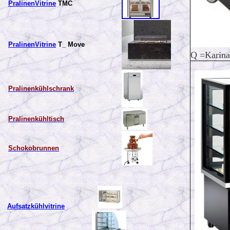
PralinenVitrine
TMC
PralinenVitrine
T_ Move
Q =
Karin
Pralinenkühlschrank
Pralinenkühltisch
S
chokobrunnen
Aufsatzkühlvitrine