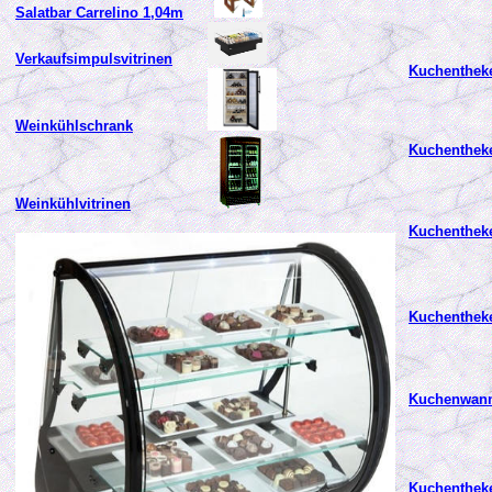
Salatbar Carrelino 1,04m
Verkaufsimpulsvitrinen
Kuchenthek
Weinkühlschrank
Kuchenthek
Weinkühlvitrinen
Kuchenthek
Kuchentheke
Kuchenwann
Kuchenthek