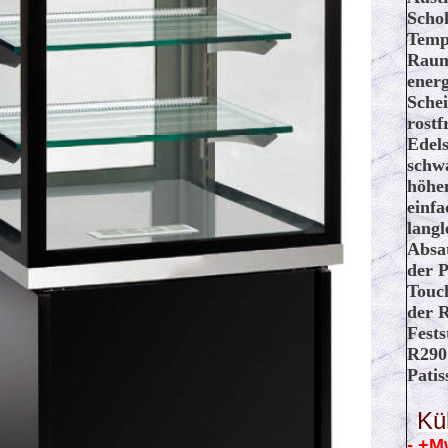
Schok
Temp
Raum
energ
Sche
rostf
Edels
schwa
höhe
einfa
lang
Absa
der P
Touch
der R
Fests
R290 
Patis
Kü
- +