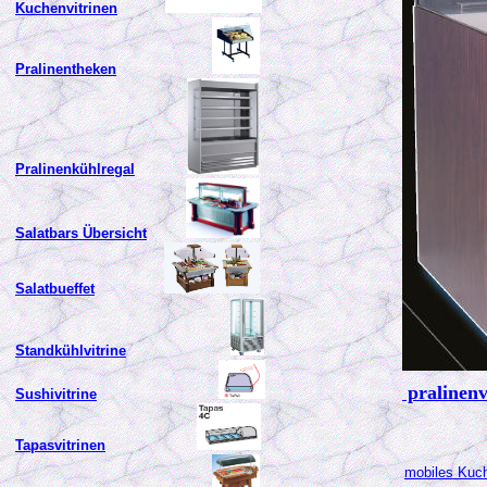
Kuchenvitrinen
Pralinentheken
Pralinenkühlregal
Salatbars Übersicht
Salatbueffet
Standkühlvitrine
pralinenv
Sushivitrine
Tapasvitrinen
mobiles Kuch