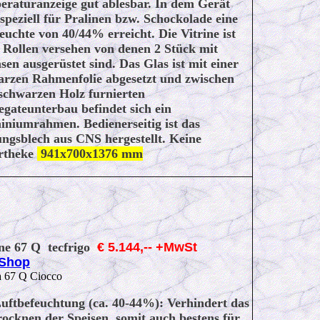
eraturanzeige gut ablesbar. In dem Gerät
speziell für Pralinen bzw. Schockolade eine
euchte von 40/44% erreicht. Die Vitrine ist
 Rollen versehen von denen 2 Stück mit
en ausgerüstet sind. Das Glas ist mit einer
arzen Rahmenfolie abgesetzt und zwischen
schwarzen Holz furnierten
gateunterbau befindet sich ein
iniumrahmen. Bedienerseitig ist das
ngsblech aus CNS hergestellt. Keine
rtheke
941x700x1376 mm
ine 67 Q tecfrigo
€ 5.144,-- +MwSt
/Shop
a 67 Q Ciocco
uftbefeuchtung (ca. 40-44%): Verhindert das
ocknen der Speisen, somit auch bestens für