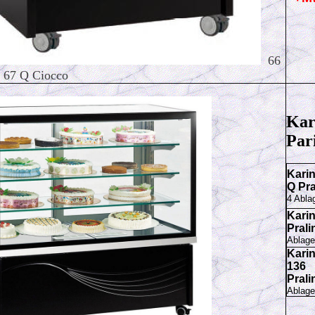
66
a 67 Q Ciocco
Kar
Par
Karin
Q Pra
4
Abl
Karin
Pral
Ablag
Kari
136
Pral
Ablag