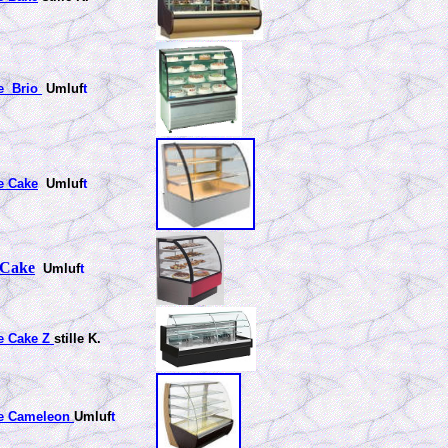
e Brio
Umluf
t
e Cake
Umluf
t
 Cake
Umluf
t
e Cake Z
stille K.
e Cameleon
Umluf
t