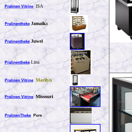
ISA
Pralinen Vitrine
Jamaik
a
Pralinentheke
Juwel
Pralinentheke
Lina
Pralinentheke
Marilyn
Pralinen Vitrine
Missouri
Pralinen V
itrine
PralinenTheke
Pure