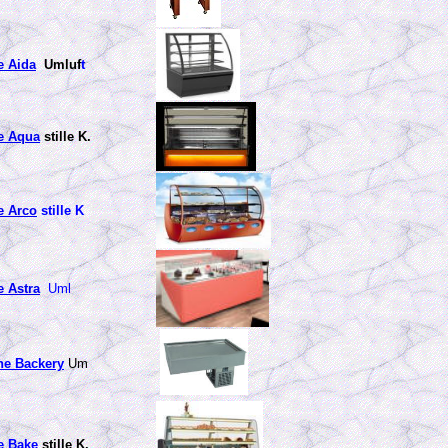
e Aida
Umluf
t
e Aqua
stille K.
e Arco
stille K
 Astra
Uml
e Backery
Um
e Bake
stille K.