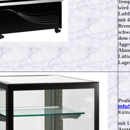
Temp
wird 
Luftf
mit 4
Brems
schw
dem 
Aggre
Alum
Lüftu
Lage
Pral
Info
Karin
mit L
Austr