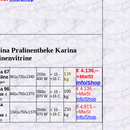
ina Pralinentheke Karina
inenvitrine
€ 4.136,--
a 67
139
255ltr.
+ 15 -
+MwSt
line
961x735x1340
400 W
+16 C
kg
agen
Info/Shop
€ 4.136,--
a 96
100
380ltr.
+ 15 -
+MwSt
ine
941x750x1370
4
870 W
+16 C
kg
Info/Shop
en
na
€ 4.913,--
250
550ltr.
+ 15 -
+MwSt
1341x750x1370
870 W
+16 C
kg
ine
4
Info/Shop
en