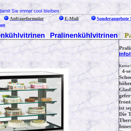
damit Sie immer cool bleiben
Anfrageformular
E-Mail
Sonderangebote 
nen
enkühlvitrinen
Pralinenkühlvitrinen
Pa
Pral
Info
Karina
4-sei
Scho
höhen
Glas
gefer
front
ist s
Die 
Therm
Innen