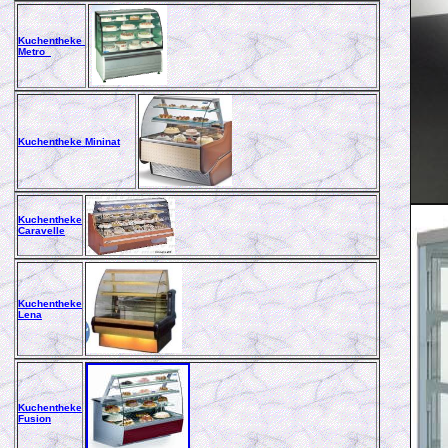
Kuchentheke
Metro
Kuchentheke Mininat
Kuchentheke
Caravelle
Kuchentheke
Lena
Kuchentheke
Fusion