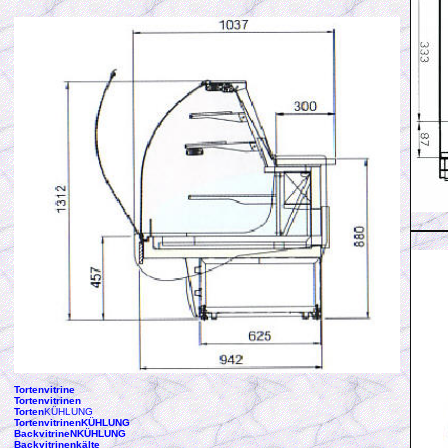
Tortenvitrine
Tortenvitrinen
Torten
KÜHLUNG
TortenvitrinenKÜHLUNG
BackvitrineNKÜHLUNG
Backvitrinenkälte