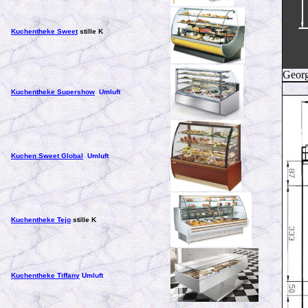
Kuchentheke Sweet
stille K
Georg
Kuchentheke Supershow
Umluft
Kuchen Sweet Global
Umluft
Kuchentheke Tejo
stille K
Kuchentheke Tiffany
Umluft