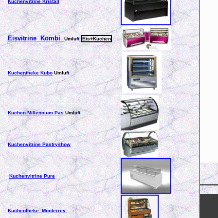
Kuchenvitrine Kristall
Eisvitrine Kombi
Umluf
t
Eis+Kuchen
Kuchentheke Kubo
Umluf
t
Kuchen
Millennium Pas
Umluf
t
Kuchenvitrine Pastryshow
Kuchenvitrine Pure
Kuchentheke Monterrey