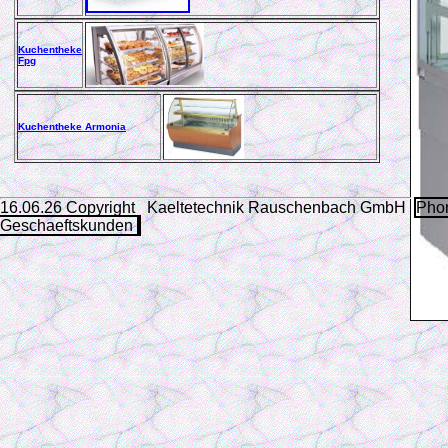
Kuchentheke
Fpg
Kuchentheke Armonia
16.06.26 Copyright Kaeltetechnik Rauschenbach GmbH
Pho
Geschaeftskunden