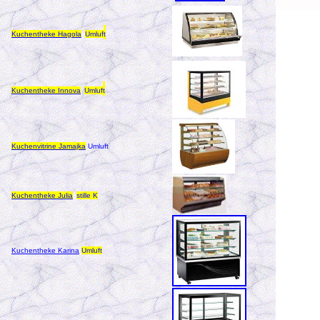
Kuchentheke Hagola
Umluf
t
Kuchentheke Innova
Umluf
t
Kuchenvitrine Jamajka
Umluft
Kuchentheke Julia
stille K
Kuchentheke Karina
Umluft