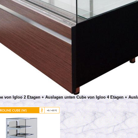
e von Igloo 2 Etagen + Auslagen unten Cube von Igloo 4 Etagen + Aus