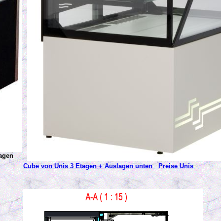
lagen
Cube von Unis 3 Etagen + Auslagen unten Preise Unis