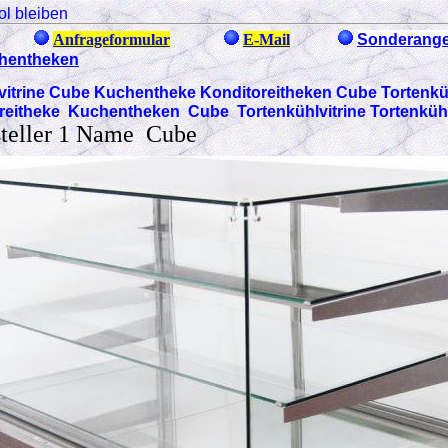
ol bleiben
Sonderange
Anfrageformular
E-Mail
chentheken
itrine Cube Kuchentheke Konditoreitheken Cube Tortenk
reitheke
Kuchentheken Cube Tortenkühlvitrine Tortenküh
steller 1 Name Cube