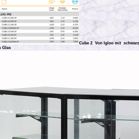
Cube 2 Von Igloo
mit schwar
m Glas