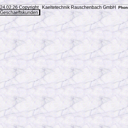
24.02.26 Copyright Kaeltetechnik Rauschenbach GmbH
Phon
Geschaeftskunden