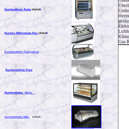
Glass
Überl
Kuchentheke Kubo
Umluf
t
Umluf
Herme
geräu
Elekt
Luftf
Kuchen
Millennium Pas
Umluf
t
Klima
Gas R
Kuchenvitrine Pastryshow
Kuchenvitrine Pure
Kuchentheke
Metro
Kuchentheke Mito
Umluf
t