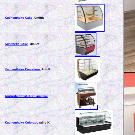
Kuchentheke Cake
Umluf
t
Kühltheke Cake
Umluf
t
Kuchentheke Cameleon
Umluf
t
Kuchenbüffet fahrbar Carrelino
Kuchentheke Colorado
stille K.