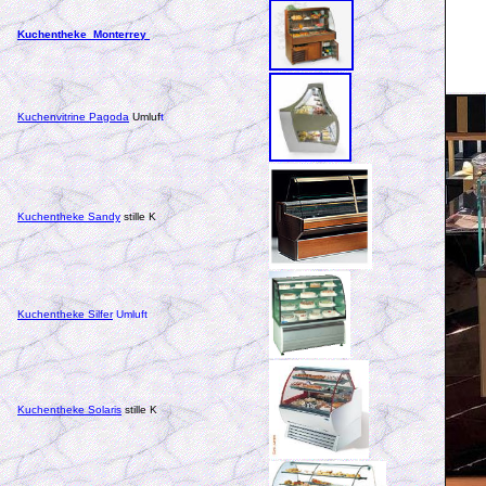
Kuchentheke Monterrey
Kuchenvitrine Pagoda
Umluf
t
Kuchentheke Sandy
stille K
Kuchentheke Silfer
Umluft
Kuchentheke Solaris
stille K