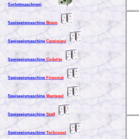
Sorbetmaschinen
Speiseeismaschine
Bravo
Speiseeismaschine
Carpigiani
Speiseeismaschine
Codelite
Speiseeismaschine
Frigomat
Speiseeismaschine
Mantegel
Speiseeismaschine
Staff
Speiseeismaschine
Technogel