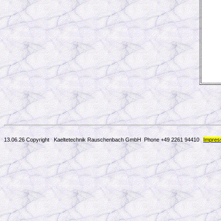
13.06.26 Copyright Kaeltetechnik Rauschenbach GmbH
Phone +49 2261 94410
Impre