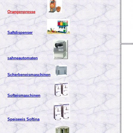
Orangenpresse
Saftdispenser
ahneautomaten
S
Scherbeneismaschinen
Softeismaschinen
Speiseeis Softina