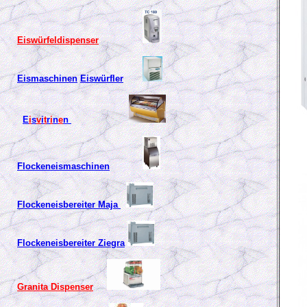
Eiswürfeldispenser
Eismaschinen
Eiswürfler
E
i
s
v
i
t
r
i
n
e
n
Flockeneismaschinen
Flockeneisbereiter Maja
Flockeneisbereiter Ziegra
Granita Dispenser