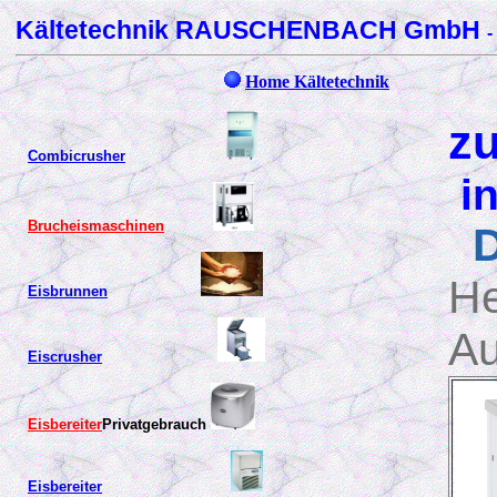
Kältetechnik RAUSCHENBACH GmbH
-
Home Kältetechnik
z
Combicrusher
in
Brucheismaschinen
D
He
Eisbrunnen
Au
Eiscrusher
Eisbereiter
Privatgebrauch
Eisbereiter