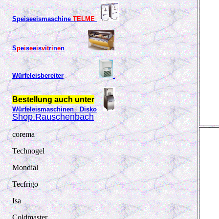
Speiseeismaschine
TELME
S
p
e
i
s
e
e
i
s
v
i
t
r
i
n
e
n
Würfeleisbereiter
Bestellung auch unter
Würfeleismaschinen Disko
Shop.Rauschenbach
corema
Technogel
Mondial
Tecfrigo
Isa
Coldmaster