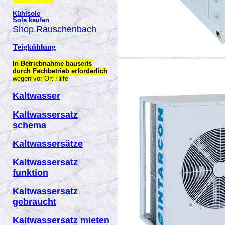
Kühlsole
Sole kaufen
Shop.Rauschenbach
Teigkühlung
In Betriebnahme bauseits
durch Fachbetrieb erforderlich
wegen vor Ort Hilfe
Kaltwasser
Kaltwassersatz
schema
Kaltwassersätze
Kaltwassersatz
funktion
Kaltwassersatz
gebraucht
Kaltwassersatz mieten