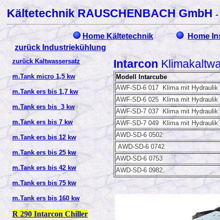
Kältetechnik RAUSCHENBACH GmbH
-
Home Kältetechnik
Home In
zurück Industriekühlung
zurück Kaltwassersatz
Intarcon
Klimakaltwa
m.Tank micro 1,5 kw
Modell Intarcube
AWF-SD-6 017 Klima mit Hydraulik
m.Tank ers bis 1,7 kw
AWF-SD-6 025 Klima mit Hydraulik
m.Tank ers bis 3 kw
AWF-SD-7 037 Klima mit Hydraulik
m.Tank ers bis 7 kw
AWF-SD-7 049 Klima mit Hydraulik
AWD-SD-6 0502
m.Tank ers bis 12 kw
AWD-SD-6 0742
m.Tank ers bis 25 kw
AWD-SD-6 0753
m.Tank ers bis 42 kw
AWD-SD-6 0982
m.Tank ers bis 75 kw
m.Tank ers bis 160 kw
R 290 Intarcon Chiller