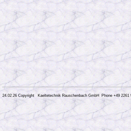
24.02.26 Copyright Kaeltetechnik Rauschenbach GmbH
Phone +49 2261 