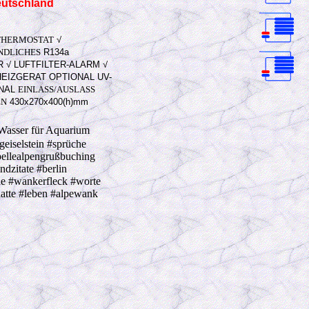
Deutschland
THERMOSTAT
√
DLICHES
R134a
R
√
LUFTFILTER-ALARM
√
HEIZGERAT
OPTIONAL
UV-
NAL
EINLASS/AUSLASS
EN
430x270x400(h)mm
Wasser für Aquarium
geiselstein #sprüche
pellealpengrußbuching
dzitate #berlin
ne #wankerfleck #worte
atte #leben #alpewank