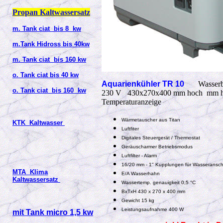
Propan Kaltwassersatz
m. Tank ciat bis 8 kw
m.Tank Hidross bis 40kw
m. Tank ciat bis 160 kw
o. Tank ciat bis 40 kw
Aquarienkühler TR 10
Wasserb
o. Tank ciat bis 160 kw
230 V 430x270x400 mm hoch mm h
Temperaturanzeige
Wärmetauscher aus Titan
KTK Kaltwasser
Luftfiter
Digitales Steuergerät / Thermostat
Geräuscharmer Betriebsmodus
Luftfilter - Alarm
16/20 mm - 1" Kupplungen für Wasseransch
MTA Klima
E/A Wasserhahn
Kaltwassersatz
Wassertemp. genauigkeit 0,5 °C
BxTxH 430 x 270 x 400 mm
Gewicht 15 kg
Leistungsaufnahme 400 W
mit Tank micro 1,5 kw