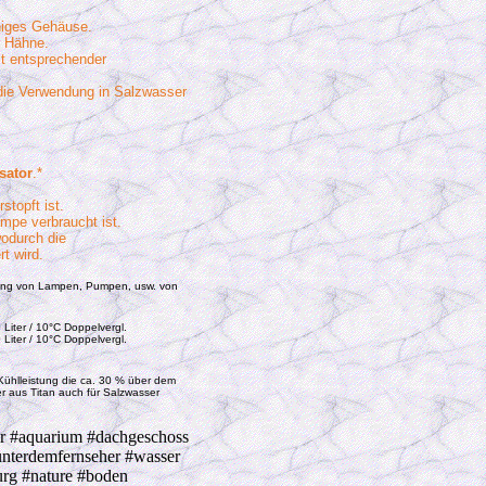
higes Gehäuse.
r Hähne.
it entsprechender
die Verwendung in Salzwasser
isator
.*
stopft ist.
mpe verbraucht ist.
wodurch die
t wird.
ung von Lampen, Pumpen, usw. von
 Liter / 10°C Doppelvergl.
 Liter / 10°C Doppelvergl.
r Kühlleistung die ca. 30 % über dem
er aus Titan auch für Salzwasser
er #aquarium #dachgeschoss
#unterdemfernseher #wasser
urg #nature #boden