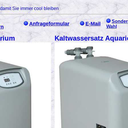
damit Sie immer cool bleiben
Sonder
Anfrageformular
E-Mail
rn
Wahl
arium
Kaltwassersatz Aquar