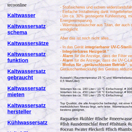
tecoonline
- Stoßsicheres und extrem widerstandsfä
- Einfache Installierung dank mitgelieferte
Kaltwasser
- Um ca. 30% gesteigerte Kühlleistung, m
Energieeinsparung.
- Wärmeaustauscher aus Titan, der auch 
Kaltwassersatz
ermöglicht.
schema
Aber das ist noch nicht alles…
Kaltwassersätze
- In das Gerät
integrierbarer UV-C-Steril
-
Integrierbares Heizgerät
.*
Kaltwassersatz
-
Alarm
für die Anzeige, dass der Filter ver
funktion
-
Alarm
für die Anzeige, dass die UV-C-La
-
Modus für „geräuschlosen Betrieb“
, 
Geräuschentwicklung des Gerätes reduzier
Kaltwassersatz
gebraucht
Auswahl ( Raumtemperatur 25 °C und Wärmebelast
0,5 Watt/Liter):
Kaltwassersatz
Volumen bis ca. 180 Liter / 10 °C Einfachvergl. # 300
Volumen bis ca. 450 Liter / 18 °C Einfachvergl. # 800
mieten
Volumen bis ca. 700 Liter / 25 °C Einfachvergl.
Top Qualität, die alle Ansprüche befriedigt, mit eine
Kaltwassersatz
marktüblichen Niveau liegt, sehr leise. Wärmetausch
bestens geeignet.
hersteller
#aquarien #kühler #fische #meerwass
Kühlwassersatz
#fish #ausdemschlaf #reef #fishtank 
#ocean #water #leckerli #fisch #hamb