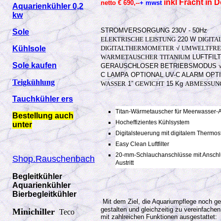
inkl F
racht in 
netto
€ 690,--
+ mwst
Aquarienkühler 0,2
kw
STROMVERSORGUNG
230V - 50Hz
Sole
ELEKTRISCHE LEISTUNG
220 W
DIGIT
Kühlsole
DIGITALTHERMOMETER
√
UMWELTFRE
WARMETAUSCHER
TITANIUM
LUFTFIL
Sole kaufen
GERAUSCHLOSER BETRIEBSMODUS
C LAMPA
OPTIONAL
UV-C ALARM
OPT
Teigkühlung
WASSER
1”
GEWICHT
15 Kg
ABMESSUN
Tauchkühler ers
Titan-Wärmetauscher für Meerwasser-
Bestellung auch
Hocheffizientes Kühlsystem
unter
Digitalsteuerung mit digitalem Thermo
Easy Clean Luftfilter
20-mm-Schlauchanschlüsse mit Anschl
Shop.Rauschenbach
Austritt
Begleitkühler
Aquarienkühler
Bierbegleitkühler
Mit dem Ziel, die Aquariumpflege noch ge
gestalten und gleichzeitig zu vereinfache
Minichiller
Teco
mit zahlreichen Funktionen ausgestattet: