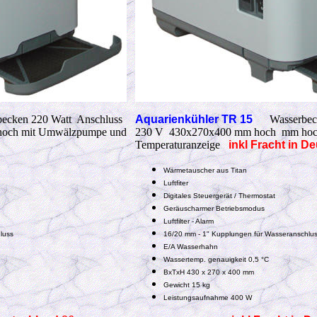
ecken 220 Watt Anschluss
Aquarienkühler TR 15
Wasserbec
och mit Umwälzpumpe und
230 V 430x270x400 mm hoch mm hoc
Temperaturanzeige
inkl F
racht in D
Wärmetauscher aus Titan
Luftfiter
Digitales Steuergerät / Thermostat
Geräuscharmer Betriebsmodus
Luftfilter - Alarm
luss
16/20 mm - 1" Kupplungen für Wasseranschlu
E/A Wasserhahn
Wassertemp. genauigkeit 0,5 °C
BxTxH 430 x 270 x 400 mm
Gewicht 15 kg
Leistungsaufnahme 400 W