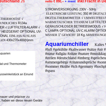
Deutschland
26
inkl F
racht in 
netto
€ 890,--
+ mwst
STROMVERSORGUNG
230V - 50Hz
ELEKTRISCHE LEISTUNG
350 W
DIGITAL
DIGITALTHERMOMETER
√
UMWELTFREUN
ALTHERMOSTAT
√
WARMETAUSCHER
TITANIUM
LUFTFILTE
UNDLICHES
R134a
GERAUSCHLOSER BETRIEBSMODUS
√
TER
√
LUFTFILTER-ALARM
√
C LAMPA
OPTIONAL
UV-C ALARM
OPTIO
√
HEIZGERAT
OPTIONAL
UV-
WASSER
1”
GEWICHT
18 Kg
ABMESSUNG
IONAL
EINLASS/AUSLASS
GEN
430x270x400(h)mm
Aquariumchiller
Kaltes 
#luft #gekühlte #kaltwasser #sätze #air #
#natur #allgäu #zitate #nature #musikka
Aquarien
#zeilen #deutschland #imberg #sprücheun
#ammergebirge #zitateundsprüche #son
stat und Thermometer
#sommer #krähe #ich #germany #hochpl
#spass
usswinkelstück an Einund
nauer und präziser zu
n, haben wir diese neuen Geräte