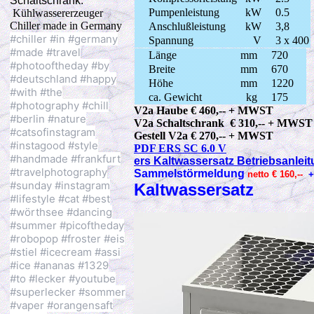
Schaltschrank.
Pumpenleistung
kW
0.5
Kühlwassererzeuger
Chiller made in Germany
Anschlußleistung
kW
3,8
#chiller #in #germany
Spannung
V
3 x 400
#made #travel
Länge
mm
720
#photooftheday #by
Breite
mm
670
#deutschland #happy
Höhe
mm
1220
#with #the
ca. Gewicht
kg
175
#photography #chill
V2a Haube € 460,-- + MWST
#berlin #nature
V2a Schaltschrank € 310,-- + MWST
#catsofinstagram
Gestell V2a € 270,-- + MWST
#instagood #style
PDF ERS SC 6.0 V
#handmade #frankfurt
ers Kaltwassersatz Betriebsanlei
#travelphotography
Sammelstörmeldung
netto
€ 160,--
+
#sunday #instagram
Kaltwassersatz
#lifestyle #cat #best
#wörthsee #dancing
#summer #picoftheday
#robopop #froster #eis
#stiel #icecream #assi
#ice #ananas #1329
#to #lecker #youtube
#superlecker #sommer
#vaper #orangensaft