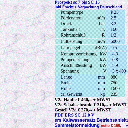
Prospekt sc 7 bis SC 15
inkl Fracht + Verpackung Deutschland
Pumpentype
P 25
Förderstrom
m³/h
2.5
Druck
bar
3.2
Tankinhalt
ltr.
160
Rohranschluß
R
1/2
Luftleistung
m³/h
6000
Lärmpegel
dB(A)
75
Kompressorleistung
kW
4,3
Pumpenleistung
kW
0.8
Anschlußleistung
kW
5.9
Spannung
V
3 x 400
Länge
mm
880
Breite
mm
750
Höhe
mm
1600
ca. Gewicht
kg
235
V2a Haube € 460,-- + MWST
V2a Schaltschrank € 310,-- + MWST
Gestell V2a € 270,-- + MWST
PDF ERS SC 12.0 V
ers Kaltwassersatz Betriebsanlei
Sammelstörmeldung
netto
€ 160,--
+