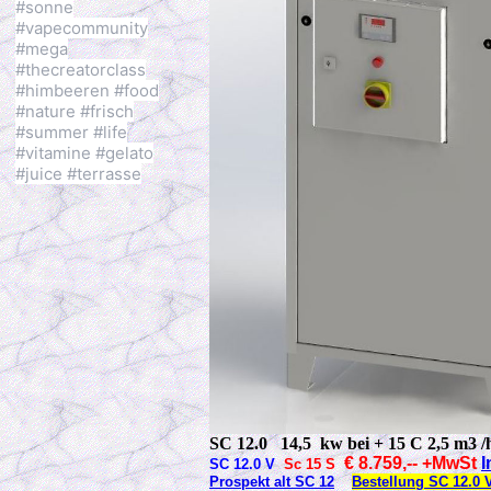
#sonne
#vapecommunity
#mega
#thecreatorclass
#himbeeren #food
#nature #frisch
#summer #life
#vitamine #gelato
#juice #terrasse
SC 12.0
14,5 kw bei + 15 C 2,5 m3 
€ 8.759,-- +MwSt
I
SC 12.0 V
Sc 15 S
Prospekt alt SC 12
Bestellung SC 12.0 