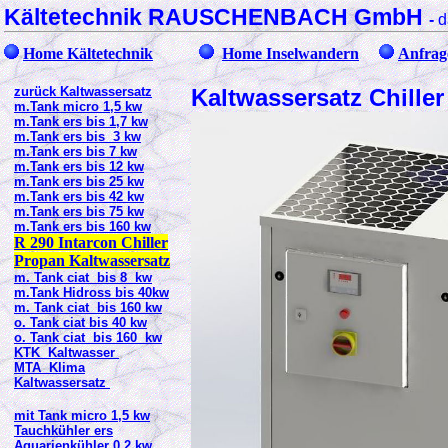
Kältetechnik RAUSCHENBACH GmbH
-
d
Home Kältetechnik
Home Inselwandern
Anfrag
zurück Kaltwassersatz
Kaltwassersatz Chille
m.Tank micro 1,5 kw
m.Tank ers bis 1,7 kw
m.Tank ers bis 3 kw
m.Tank ers bis 7 kw
m.Tank ers bis 12 kw
m.Tank ers bis 25 kw
m.Tank ers bis 42 kw
m.Tank ers bis 75 kw
m.Tank ers bis 160 kw
R 290 Intarcon Chiller
Propan Kaltwassersatz
m. Tank ciat bis 8 kw
m.Tank Hidross bis 40kw
m. Tank ciat bis 160 kw
o. Tank ciat bis 40 kw
o. Tank ciat bis 160 kw
KTK Kaltwasser
MTA Klima
Kaltwassersatz
mit Tank micro 1,5 kw
Tauchkühler ers
Aquarienkühler 0,2 kw