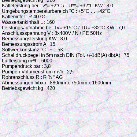
Betriebsgewicht kg : 220
Kälteleistung bei Tv*= +2°C / TU**= +32°C KW : 8,0
Umgebungstemperaturbereich °C : +5°C … +42°C
Kältemittel : R 407C
Wassertankinhalt L : 160
Leistungsaufnahme bei Tv= +15°C / TU= +32°C KW : 7,0
Anschlussspannung V : 3x400V / N / PE 50Hz
Bemessungsleistung KW : 8,0
Bemessungsstrom A : 15
Sollwertkonstanz °C : + 1,5K
Schalldruckpegel in 5m nach DIN (Tol. +/-1dB(A) db(A) : 75
Luftleistung m³/h : 6000
Pumpendruck bar : 3,8
Pumpen Volumenstrom m³/h : 2,5
Rohranschluss R : R ¾ “ AG
Abmessungen lxbxh : 880mm x 750mm x 1600mm
Betriebsgewicht kg : 420