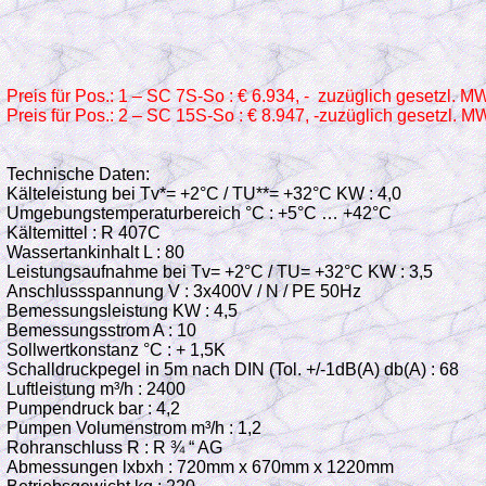
Preis für Pos.: 1 – SC 7S-So : € 6.934, - zuzüglich gesetzl. 
Preis für Pos.: 2 – SC 15S-So : € 8.947, -zuzüglich gesetzl. 
Technische Daten:
Kälteleistung bei Tv*= +2°C / TU**= +32°C KW : 4,0
Umgebungstemperaturbereich °C : +5°C … +42°C
Kältemittel : R 407C
Wassertankinhalt L : 80
Leistungsaufnahme bei Tv= +2°C / TU= +32°C KW : 3,5
Anschlussspannung V : 3x400V / N / PE 50Hz
Bemessungsleistung KW : 4,5
Bemessungsstrom A : 10
Sollwertkonstanz °C : + 1,5K
Schalldruckpegel in 5m nach DIN (Tol. +/-1dB(A) db(A) : 68
Luftleistung m³/h : 2400
Pumpendruck bar : 4,2
Pumpen Volumenstrom m³/h : 1,2
Rohranschluss R : R ¾ “ AG
Abmessungen lxbxh : 720mm x 670mm x 1220mm