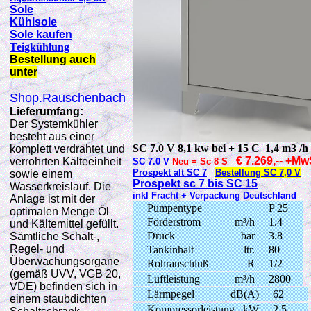
Sole
Kühlsole
Sole kaufen
Teigkühlung
Bestellung auch
unter
Shop.Rauschenbach
Lieferumfang:
Der Systemkühler
besteht aus einer
SC 7.0 V 8,1 kw bei + 15 C 1,4 m3 /h
komplett verdrahtet und
€ 7.269,-- +M
verrohrten Kälteeinheit
SC 7.0 V
Neu = Sc 8 S
Prospekt alt SC 7
Bestellung SC 7,0 V
sowie einem
Prospekt sc 7 bis SC 15
Wasserkreislauf. Die
inkl Fracht + Verpackung Deutschland
Anlage ist mit der
Pumpentype
P 25
optimalen Menge Öl
Förderstrom
m³/h
1.4
und Kältemittel gefüllt.
Druck
bar
3.8
Sämtliche Schalt-,
Regel- und
Tankinhalt
ltr.
80
Überwachungsorgane
Rohranschluß
R
1/2
(gemäß UVV, VGB 20,
Luftleistung
m³/h
2800
VDE) befinden sich in
Lärmpegel
dB(A)
62
einem staubdichten
Kompressorleistung
kW
2.5