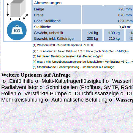
Weitere Optionen auf Anfrage
Einfüllhilfe
Multi-Kälteträgerflüssigkeit
Wasserfi
o
o
o
Radialventilator
Schnittstellen (Profibus, SMTP, RS
o
Rollen
Verstärkte Pumpe
Durchflussanzeige
Dr
o
o
o
Mehrkreiskühlung
Automatische Befüllung
Wasserg
o
o