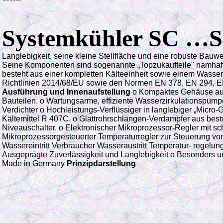
Systemkühler SC …
Langlebigkeit, seine kleine Stellfläche und eine robuste Bauwe
Seine Komponenten sind sogenannte „Topzukaufteile" namhafter
besteht aus einer kompletten Kälteeinheit sowie einem Wasse
Richtlinien 2014/68/EU sowie den Normen EN 378, EN 294, EN
Ausführung und Innenaufstellung
o
Kompaktes Gehäuse aus 
Bauteilen.
o Wartungsarme, effiziente Wasserzirkulationspumpe
Verdichter o
Hochleistungs-Verflüssiger in langlebiger „Micro-
Kältemittel R 407C. o Glattrohrschlangen-Verdampfer aus best
Niveauschalter. o Elektronischer Mikroprozessor-Regler mit sc
Mikroprozessorgesteuerter Temperaturregler zur Steuerung v
Wassereintritt Verbraucher Wasseraustritt Temperatur- regelun
Ausgeprägte Zuverlässigkeit und Langlebigkeit o Besonders u
Made in Germany
Prinzipdarstellung