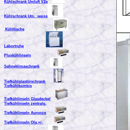
Kühlschrank Umluft V2a
Kühlschrank Um. weiss
Kühltische
Labortruhe
Pluskühlinseln
Sahneklimaschrank
Tiefkühlglastürschrank
Tiefkühlkombis
Tiefkühlinseln Glasdeckel
Tiefkühlinseln zentralg.
Tiefkühlinseln Auronzo
Tiefkühlinseln Ola +/-