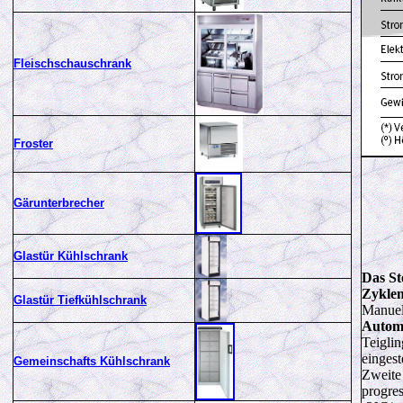
Fleischschauschrank
Froster
Gärunterbrecher
Glastür Kühlschrank
Das St
Zyklen
Glastür Tiefkühlschrank
Manuel
Automa
Teiglin
eingest
Gemeinschafts Kühlschrank
Zweite
progres