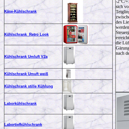
-2°C/+1
sich vo
Käse-Kühlschrank
Teigli
zwisch
des Lie
werden 
Steuerg
Kühlschrank Retro Look
erreich
die Lüf
Gärungs
nach d
Kühlschrank Umluft V2a
Kühlschrank Umuft weiß
Kühlschrank stille Kühlung
Laborkühlschrank
Labortiefkühlschrank