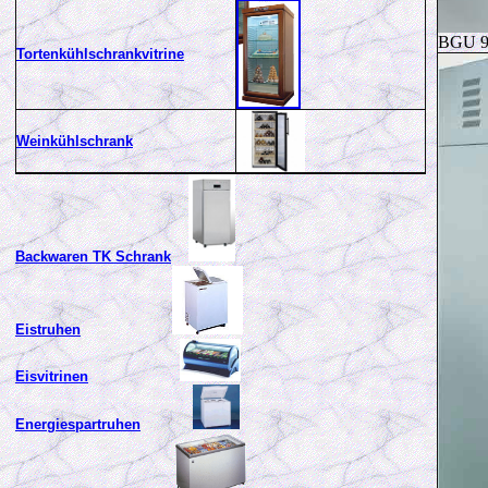
BGU 9
Tortenkühlschrankvitrine
Weinkühlschrank
Backwaren TK Schrank
Eistruhen
Eisvitrinen
Energiespartruhen