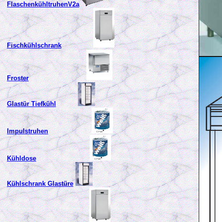
FlaschenkühltruhenV2a
Fischkühlschrank
Froster
Glastür Tiefkühl
Impulstruhen
Kühldose
Kühlschrank Glastüre