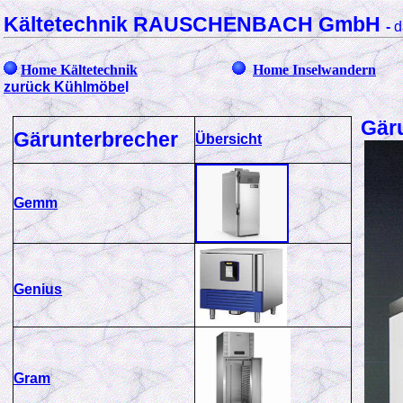
Kältetechnik RAUSCHENBACH GmbH
-
d
Home Kältetechnik
Home Inselwandern
zurück Kühlmöbe
l
Gär
Gärunterbrecher
Übersicht
Gemm
Genius
Gram