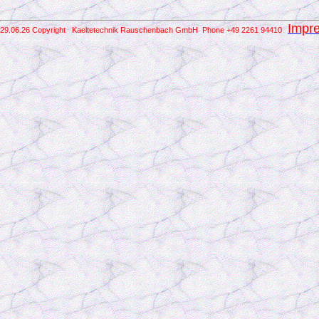
Impr
29.06.26 Copyright Kaeltetechnik Rauschenbach GmbH
Phone +49 2261 94410