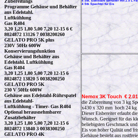
Zubereitungs
4 Stk. Edelstahl Behälter mit 2.5 L 
4 Stk Spachtel für Eis
Programme Gehäuse und Behälter
aus Edelstahl.
Luftkühlung
Gas R404
3,20 1,25 1,80 5,00 7,20 12-15 6 €
8024872 13126 7 0038200260
GELATO PRO 5K plus
230V 50Hz 600W
Konservierungsfunktion
Gehäuse und Behälter aus
Edelstahl. Luftkühlung
Gas R404
3,20 1,25 1,80 5,00 7,20 12-15 6
8024872 13820 5 0038200250
GELATO PRO 5K
230 V 50Hz 600W
Gehäuse aus Edelstahl-Rührspatel
Nemox
3K Touch
€ 2.0
aus Edelstahl-
die Zubereitung von 3 kg Sp
Luftkühlung - Timer- Gas R404
x430 x 320 mm hoch 24 kg
Optional herausnehmbarer
Dieser Eisbereiter erlaubt d
Zusatzbehälter
Wunsch. Geeignet für das kl
3,20 1,25 1,80 5,00 7,20 12-15 6
beliebigsten Geschmack und
8024872 13840 3 0038300250
Eis von hoher Qalität und fr
GELATO PRO 4K
Gehäuse besteht aus rostfrei