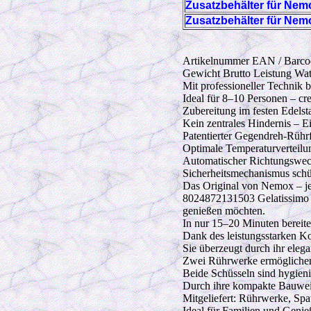
Zusatzbehälter für Nem
Zusatzbehälter für Nem
Artikelnummer EAN / Barcod
Gewicht Brutto Leistung Wa
Mit professioneller Technik b
Ideal für 8–10 Personen – cr
Zubereitung im festen Edels
Kein zentrales Hindernis – Ei
Patentierter Gegendreh-Rührf
Optimale Temperaturverteilun
Automatischer Richtungswech
Sicherheitsmechanismus schü
Das Original von Nemox – jet
8024872131503 Gelatissimo Ex
genießen möchten.
In nur 15–20 Minuten bereitet
Dank des leistungsstarken Ko
Sie überzeugt durch ihr eleg
Zwei Rührwerke ermöglichen d
Beide Schüsseln sind hygienis
Durch ihre kompakte Bauweise
Mitgeliefert: Rührwerke, Spat
Ideal für Familien und Genieß