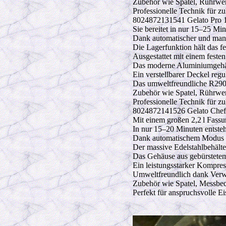
Zubehör wie Spatel, Rührwer
Professionelle Technik für z
8024872131541 Gelato Pro 17
Sie bereitet in nur 15–25 Mi
Dank automatischer und manu
Die Lagerfunktion hält das fe
Ausgestattet mit einem festen
Das moderne Aluminiumgehäuse
Ein verstellbarer Deckel regul
Das umweltfreundliche R290-
Zubehör wie Spatel, Rührwer
Professionelle Technik für z
8024872141526 Gelato Chef 3
Mit einem großen 2,2 l Fassu
In nur 15–20 Minuten entsteh
Dank automatischem Modus er
Der massive Edelstahlbehälter 
Das Gehäuse aus gebürstetem 
Ein leistungsstarker Kompress
Umweltfreundlich dank Verw
Zubehör wie Spatel, Messbech
Perfekt für anspruchsvolle Ei