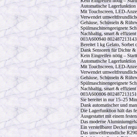
Kein Eingreifen nötig – Start
Automatische Lagerfunktion hä
Mit Touchscreen, LED-Anzei
Verwendet umweltfreundliche
Gehäuse, Schüsseln & Rühr
Spülmaschinengeeignete Sch
Nachhaltig, smart & effizient
003A600940 8024872131435 G
Bereitet 1 kg Gelato, Sorbet
Dank Sensoren für Dichte & T
Kein Eingreifen nötig – Start
Automatische Lagerfunktion hä
Mit Touchscreen, LED-Anzei
Verwendet umweltfreundliche
Gehäuse, Schüsseln & Rühr
Spülmaschinengeeignete Sch
Nachhaltig, smart & effizient
003A600806 8024872131510 Ge
Sie bereitet in nur 15–25 Mi
Dank automatischer und manu
Die Lagerfunktion hält das fe
Ausgestattet mit einem festen
Das moderne Aluminiumgehäuse
Ein verstellbarer Deckel regul
Das umweltfreundliche R290-