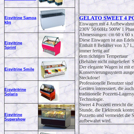
GELATO SWEET 4 P
Eisvitrine Samoa
kbs
Eiswagen mit 4 Aufbewahru
230V 50/60Hz 500W 1 Pha
Abmessungen: cm 60 x 60 x
Diese Eiswagen ist aus Edels
Eisvitrine
Enthält 8 Behälter von 3,7 l.,
Sprint
immer fertig auf
dem richtigen Tempertaur
(Behälter nicht mitgeliefert 
Der elegante Wagen ist mit 
Eisvitrine Smile
Konservierungssystem ausgesta
Steckdose!
Professionelle Benutzer sin
Geräten interessiert, die auc
Eisvitritrine
traditionelle Pozzetti-Lager
Solaris
Technologie.
Sweet 4 Pozzetti erreicht die
Stunde, die Elektronik kontr
Eisvitrine
Pozzetto und vermeidet die S
Supershow
aufbewahrt wird.