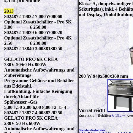
4,5 ltr pro Stunde
Klasse A, doppelwandiger 
Sekuritglas), inkl. 4 Behäl
2013
mit Display, Umluftkühlung
8024872 19022 7 0005700060
Optional Zusatzbehälter - Pro 5K
3,00 - - - - - - € 250,00
8024872 19029 6 0005700020
Optional Zusatzbehälter - Pro 4K
2,50 - - - - - - € 230,00
8024872 13840 3 0038180250
GELATO PRO 6K CREA
230V 50/60 Hz 800W
Automatische Aufbewahrungs und
Zubereitungs
200 W 940x500x360 mm
Programme Gehäuse und Behälter
aus Edelstahl.
Luftkühlung. Einfache Reinigung
durch Ablauf für
Spülwasser -Gas
5,00 1,50 2,00 6,00 8,00 12-15 4
Vorrat reicht
8024872 13827 4 0038220250
Zusatzkit 4 Behälte
r € 195,--
Unte
GELATO PRO 5K CREA
230V 50 Hz 600W
Automatische Aufbewahrungs und
Standardzubehöre: