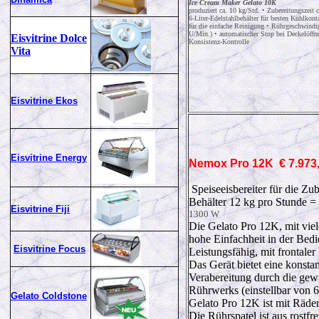
Ice Cream Maker Gelato 10K
produziert ca. 10 kg/Std. • Zubereitungszeit 
6-Liter-Edelstahlbehälter für besten Kühlkon
für die einfache Reinigung • Rührgeschwindig
U/Min.) • automatischer Stop bei Deckelöffn
Eisvitrine Dolce
Konsistenz-Kontrolle
Vita
Eisvitrine Ekos
Eisvitrine Energy
Nemox
Pro 12K
€ 7.973
Speiseeisbereiter für die Zu
Behälter 12 kg pro Stunde 
Eisvitrine Fiji
1300 W
Die Gelato Pro 12K, mit viel
hohe Einfachheit in der Bed
Eisvitrine Focus
Leistungsfähig, mit frontale
Das Gerät bietet eine konstan
Verabereitung durch die gew
Rührwerks (einstellbar von 6
Gelato Coldstone
Gelato Pro 12K ist mit Rädern
Die Rührspatel ist aus rostfr