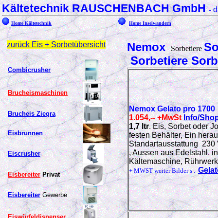
Kältetechnik RAUSCHENBACH GmbH
-
d
Home Kältetechnik
Home Inselwandern
zurück Eis + Sorbetübersicht
Nemox
So
Sorbetiere
Sorbetiere Sor
Combicrusher
Brucheismaschinen
Nemox
Gelato pro 1700
Brucheis Ziegra
1.054,-- +MwSt
Info/Sho
1,7 ltr
. Eis, Sorbet oder J
Eisbrunnen
festen Behälter, Ein hera
Standartausstattung 230
, Aussen aus Edelstahl, in
Eiscrusher
Kältemaschine, Rührwer
Gela
+ MWST weiter Bilder s .
Eisbereiter
Privat
Eisbereiter
Gewerbe
Eiswürfeldispenser