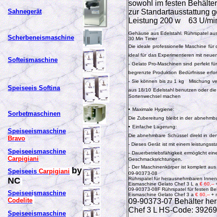
sowohl im festen Behälte
Sahnegerät
zur Standartausstattung g
Leistung 200 w 63 U/mi
Gehäuse aus Edelstahl. Rührspatel aus
Scherbeneismaschine
30 Min Timer
Die ideale
professionelle Maschine
für 
ideal für
das Experimentieren mit neue
Softeismaschine
-
Gelato Pro-Maschinen sind
perfekt fü
begrenzte Produktion
Bedürfnisse erfo
-
Sie können
bis zu 1
kg
Mischung
ve
Speiseeis Softina
aus 18/10
Edelstahl benutzen oder di
Sortenwechsel machen
•
Maximale Hygiene:
Sorbetmaschinen
Die Zubereitung
bleibt in der
abnehmb
•
Einfache Lagerung:
Speiseeismaschine
Die abnehmbare
Schüssel
direkt in
den
Bravo
- Dieses Gerät
ist mit einem leistungsst
Speiseeismaschine
-
Dauerbetriebsfähigkeit
ermöglicht ein
Carpigiani
Geschmacksrichtungen.
-
Der Maschinenkörper
ist komplett aus
by
Speiseeis
Carpigiani
09-90373-08
NC
Rührspatel für herausnehmbaren Innenb
Eismaschine Gelato Chef 3 L a
€ 60,--
+
09-90373-08F Rührspatel für festen Beh
Speiseeismaschine
Eismaschine Gelato Chef 3
a
€ 60,--
+ 
Codelite
09-90373-07 Behälter he
Chef 3 L HS-Code: 392
Speiseeismaschine