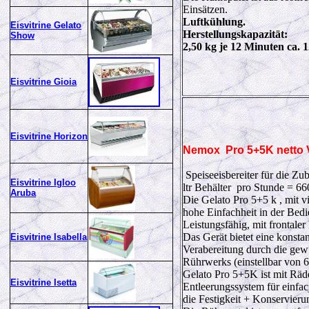
Einsätzen.
Luftkühlung.
Eisvitrine Gelato
Herstellungskapazität:
Show
2,50 kg je 12 Minuten ca. 
Eisvitrine Gioia
Eisvitrine Horizon
Nemox
Pro 5+5K
netto
Speiseeisbereiter für die Z
Eisvitrine Igloo
ltr Behälter pro Stunde = 
Aruba
Die Gelato Pro 5+5 k , mit v
hohe Einfachheit in der Bed
Leistungsfähig, mit frontale
Das Gerät bietet eine konstan
Eisvitrine Isabella
Verabereitung durch die gew
Rührwerks (einstellbar von 6
Gelato Pro 5+5K ist mit Räder
Eisvitrine Isetta
Entleerungssystem für einfac
die Festigkeit + Konservieru