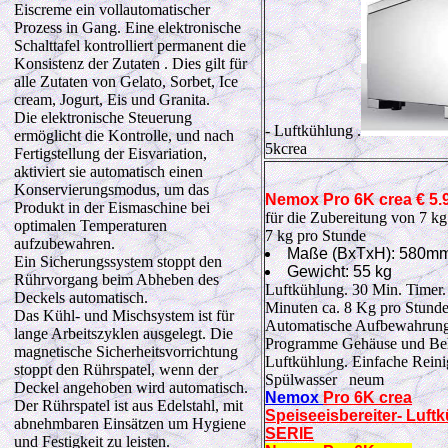
Eiscreme ein vollautomatischer
Prozess in Gang. Eine elektronische
Schalttafel kontrolliert permanent die
Konsistenz der Zutaten . Dies gilt für
alle Zutaten von Gelato, Sorbet, Ice
cream, Jogurt, Eis und Granita.
Die elektronische Steuerung
- Luftkühlung
.
ermöglicht die Kontrolle, und nach
5kcrea
Fertigstellung der Eisvariation,
aktiviert sie automatisch einen
Konservierungsmodus, um das
Nemox
Pro 6K
crea
€ 5.
Produkt in der Eismaschine bei
für die Zubereitung von 7 kg
optimalen Temperaturen
7 kg pro Stunde
aufzubewahren.
Maße (BxTxH): 580m
Ein Sicherungssystem stoppt den
Gewicht: 55 kg
Rührvorgang beim Abheben des
Luftkühlung. 30 Min. Timer. 
Deckels automatisch.
Minuten ca. 8 Kg pro Stunde
Das Kühl- und Mischsystem ist für
Automatische Aufbewahrung
lange Arbeitszyklen ausgelegt. Die
Programme Gehäuse und Behä
magnetische Sicherheitsvorrichtung
Luftkühlung. Einfache Reini
stoppt den Rührspatel, wenn der
Spülwasser neum
Deckel angehoben wird automatisch.
Nemox
Pro 6K
crea
Der Rührspatel ist aus Edelstahl, mit
Speiseeisbereiter- Luft
abnehmbaren Einsätzen um Hygiene
SERIE
und Festigkeit zu leisten.