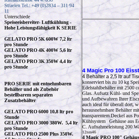
Straelen
Tel.: +49 (0)2834 – 311 94
11
Unterschiede
Speiseeisbereiter- Luftkühlung -
Hohe Leistungsfähigkeit K SERIE
GELATO PRO 5K 600W 7,2 ltr
pro Stunde
GELATO PRO 4K 400W 5,6 ltr
pro Stunde
GELATO PRO 3K 350W 4,4 ltr
pro Stunde
4 Magic Pro 100 Eiss
4 Behälter a 2,5 ltr auf T
konserviert bis zu 10 kg Spei
PRO SERIE mit entnehmbaren
Edelstahlbehälter mit 2500 c
Behälter und als Zubehör
Glas. Aufsatz Kühl- und Spe
bestellbarem separaten
und Aufbewahren Ihrer Eiscr
Zusatzbehälter
auch ideal für überall dort, 
herausnehmbare Behälter mit 
GELATO PRO 6000 10,8 ltr pro
transparentem Deckel aus Po
Stunde
Kühlsystem Gehäuse aus Edel
GELATO PRO 3000 380W. 5,4 ltr
C. Aufnahmeleistung 200 Wa
pro Stunde
12nm46
GELATO PRO 2500 Plus 350W.
4 Magic PRO 100" Gehäuse