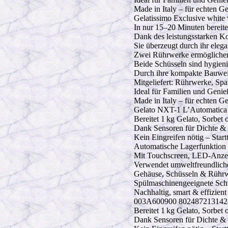
Made in Italy – für echten G
Gelatissimo Exclusive white 
In nur 15–20 Minuten bereitet
Dank des leistungsstarken Ko
Sie überzeugt durch ihr eleg
Zwei Rührwerke ermöglichen d
Beide Schüsseln sind hygienis
Durch ihre kompakte Bauweise
Mitgeliefert: Rührwerke, Spat
Ideal für Familien und Genieß
Made in Italy – für echten G
Gelato NXT-1 L’Automatica 
Bereitet 1 kg Gelato, Sorbet
Dank Sensoren für Dichte & T
Kein Eingreifen nötig – Start
Automatische Lagerfunktion hä
Mit Touchscreen, LED-Anzei
Verwendet umweltfreundliche
Gehäuse, Schüsseln & Rühr
Spülmaschinengeeignete Sch
Nachhaltig, smart & effizient
003A600900 8024872131428 G
Bereitet 1 kg Gelato, Sorbet
Dank Sensoren für Dichte & T