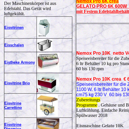
Nemox Pro 6K crea
Der Maschinenkörper ist aus
GELATO PRO 6K 600W 7,
Edelstahl. Das Gerät wird
mit Festem Edelstahlbehäl
luftgekühlt.
Eisvitrinen
Eisschalen
Nemox
Pro 10K
netto V
Speiseeisbereiter für die Zu
Eistheke Armony
6 ltr Behälter 10 kg pro St
60 bis 130 rpm
Nemox
Pro 10K crea
€ 
Eisvitrine Brio
Speiseeisbereiter für die
1100 W. 6 ltr Behälter 10
cm75 kg 230 V 60 bis 1
Zubereitungs
Eisvitrine
Programme
. Gehäuse und Be
Carrettino
Luftkühlung. Einfache Reini
Spülwasser 2018
Eisvitrine
Eismaschine Gelato 10K
Dinamica