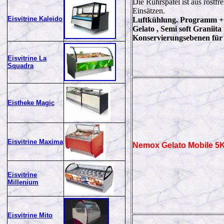
Die Rührspatel ist aus rostfr
Einsätzen.
Eisvitrine Kaleido
Luftkühlung. Programm + 
Gelato , Semi soft Graniita
Konservierungsebenen fü
Eisvitrine La
Squadra
Eistheke Magic
Eisvitrine Maxima
Nemox
Gelato Mobile 
Eisvitrine
Millenium
Eisvitrine Mito