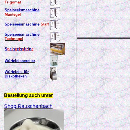
Frigomat
Speiseeismaschine
Mantegel
Speiseeismaschine
Staff
Speiseeismaschine
Technogel
S
p
e
i
s
e
e
i
s
v
i
t
r
i
n
e
Würfeleisbereiter
Würfeleis für
Diskotheken
Bestellung auch unter
Shop.Rauschenbach