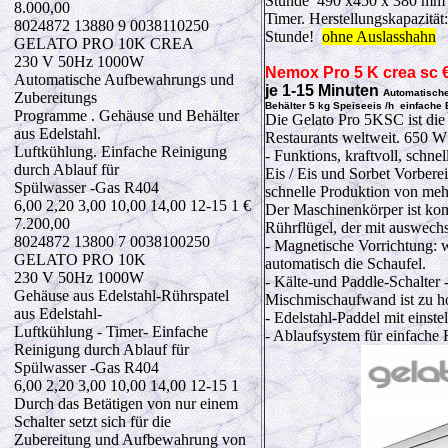
Stunde 490 x450 x 380 mm 
8.000,00
Timer. Herstellungskapazität
8024872 13880 9 0038110250
Stunde!
ohne Auslasshahn
GELATO PRO 10K CREA
230 V 50Hz 1000W
Nemox
Pro 5 K crea sc
Automatische Aufbewahrungs und
je 1-15 Minuten
Automatische
Zubereitungs
Behälter 5 kg Speiseeis /h einfache
Programme . Gehäuse und Behälter
Die
Gelato Pro
5KSC
ist die
aus Edelstahl.
Restaurants
weltweit
.
650 W
Luftkühlung. Einfache Reinigung
- Funktions
, kraftvoll,
schnel
durch Ablauf für
Eis
/
Eis und
Sorbet
Vorberei
Spülwasser -Gas R404
schnelle
Produktion von meh
6,00 2,20 3,00 10,00 14,00 12-15 1 €
Der Maschinenkörper
ist ko
7.200,00
Rührflügel, der mit
auswechs
8024872 13800 7 0038100250
- Magnetische
Vorrichtung:
GELATO PRO 10K
automatisch
die Schaufel
.
230 V 50Hz 1000W
- Kälte
-und Paddle-
Schalter
Gehäuse aus Edelstahl-Rührspatel
Mischmischaufwand
ist zu h
aus Edelstahl-
- Edelstahl-
Paddel
mit einste
Luftkühlung - Timer- Einfache
-
Ablaufsystem
für einfache
Reinigung durch Ablauf für
Spülwasser -Gas R404
6,00 2,20 3,00 10,00 14,00 12-15 1
Durch das Betätigen von nur einem
Schalter setzt sich für die
Zubereitung und Aufbewahrung von