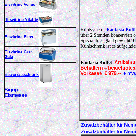
Eisvitrine Venus
Eisvitrine Vitality
Kühlsystem "
Fantasia Buff
über 2 Stunden konserviert 
Eisvitrine Ekos
Spezialflüssigkeit gewicht 
Kühlschrank ist es aufgelad
Eisvitrine Gran
Gala
Fantasia Buffet
Artikeln
Behältern – beigefügtes 
Vorkasse € 979,--
+ mw
Eisvorratsschrank
Sigep
Eismesse
Zusatzbehälter für Nem
Zusatzbehälter für Nem