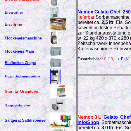
Nemox
Gelato Chef 250
Eiswürfler
lieferbar
Sorbetmaschine
bereitet ca.
2,5 ltr
. Eis, S
E
i
s
v
i
t
r
i
n
e
sowohl im festen Behälte
zur Standartausstattung g
w 22 kg 420 x 370 x 280 
Flockeneismaschine
Zeitschaltwerk Innenbehäl
Kältemaschine + Rührwe
Flockeneis Maja
Zusatzbehälte
r
€ 110,--
+ P+V
Eisflocken Ziegra
Frozen Joghurtmaschine
Granita Granitoren
Nuggeteisbereiter
Nemox 3 L
Gelato Chef
Saftgerät
Saftdispenser
Info/Shop
Sorbetmaschi
bereitet ca.
3,0 ltr
. Eis, S