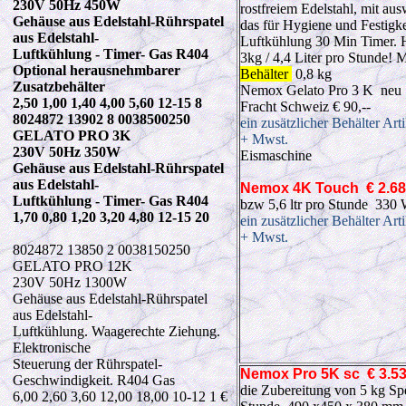
230V 50Hz 450W
rostfreiem Edelstahl, mit au
Gehäuse aus Edelstahl-Rührspatel
das für Hygiene und Festigke
aus Edelstahl-
Luftkühlung 30 Min Timer. He
Luftkühlung - Timer- Gas R404
3kg / 4,4 Liter pro Stunde!
Optional herausnehmbarer
Behälter
0,8 kg
Zusatzbehälter
Nemox Gelato Pro 3 K neu 
2,50 1,00 1,40 4,00 5,60 12-15 8
Fracht Schweiz € 90,--
8024872 13902 8 0038500250
ein zusätzlicher Behälter Ar
GELATO PRO 3K
+ Mwst.
230V 50Hz 350W
Eismaschine
Gehäuse aus Edelstahl-Rührspatel
aus Edelstahl-
Nemox
4K Touch
€ 2.6
Luftkühlung - Timer- Gas R404
bzw 5,6 ltr pro Stunde 33
1,70 0,80 1,20 3,20 4,80 12-15 20
ein zusätzlicher Behälter Ar
+ Mwst.
8024872 13850 2 0038150250
GELATO PRO 12K
230V 50Hz 1300W
Gehäuse aus Edelstahl-Rührspatel
aus Edelstahl-
Luftkühlung. Waagerechte Ziehung.
Elektronische
Steuerung der Rührspatel-
Nemox
Pro 5K
sc
€ 3.5
Geschwindigkeit. R404 Gas
die Zubereitung von 5 kg Spe
6,00 2,60 3,60 12,00 18,00 10-12 1 €