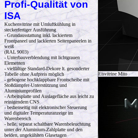
Profi-Qualität von
ISA
Kuchenvitrine mit Umluftkühlung in
steckerfertiger Ausführung
- Grundausstattung inkl. lackiertem
Frontpaneel und lackierten Seitenpaneelen in
weiß
(RAL 9003)
- Unterbauverblendung mit lichtgrauen
Elementen
- vielfältige Standard-Dekore lt. gesonderter
Eisvitrine Mito
Tabelle ohne Aufpreis möglich
- gebogene hochklappbare Frontscheibe mit
Stoßdämpfer-Unterstützung und
Aluminiumprofilen
- Arbeitsplatte und Auslagefläche aus leicht zu
reinigendem CNS
- bedienseitig mit elektronischer Steuerung
und digitaler Temperaturanzeige im
Warenbereich
- helle, separat schaltbare Warenbeleuchtung
unter der Aluminium-Zahlplatte und den
beiden, ungekühlten Glasetagen