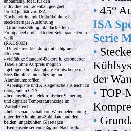
anbaufähig, ideal für den
individuellen Ladenbau geeignet
•
45° Au
Profi-Qualität von ISA
Kuchenvitrine mit Umluftkühlung in
ISA Sp
steckerfertiger Ausführung
- Grundausstattung inkl. lackiertem
Frontpaneel und lackierten Seitenpaneelen in
Serie
weiß
(RAL 9003)
•
Stecke
- Unterbauverblendung mit lichtgrauen
Elementen
- vielfältige Standard-Dekore lt. gesonderter
Kühlsys
Tabelle ohne Aufpreis möglich
- gebogene hochklappbare Frontscheibe mit
Stoßdämpfer-Unterstützung und
der Wan
Aluminiumprofilen
- Arbeitsplatte und Auslagefläche aus leicht zu
•
TOP-Mo
reinigendem CNS
- bedienseitig mit elektronischer Steuerung
und digitaler Temperaturanzeige im
Kompre
Warenbereich
- helle, separat schaltbare Warenbeleuchtung
•
Grunda
unter der Aluminium-Zahlplatte und den
beiden, ungekühlten Glasetagen
- Bedienseite serienmäßig mit Nachtrollo