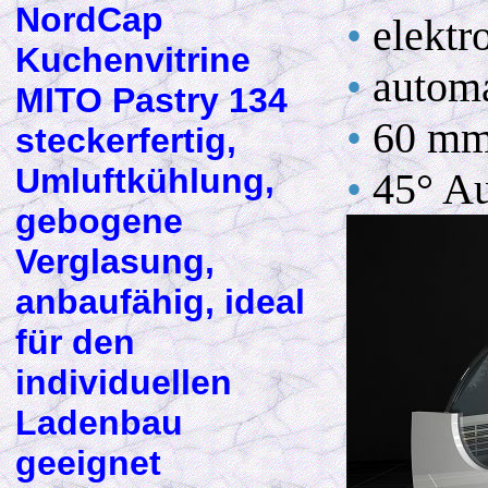
NordCap
•
elektr
Kuchenvitrine
•
automa
MITO Pastry 134
•
60 mm 
steckerfertig,
Umluftkühlung,
•
45° Au
gebogene
Verglasung,
anbaufähig, ideal
für den
individuellen
Ladenbau
geeignet