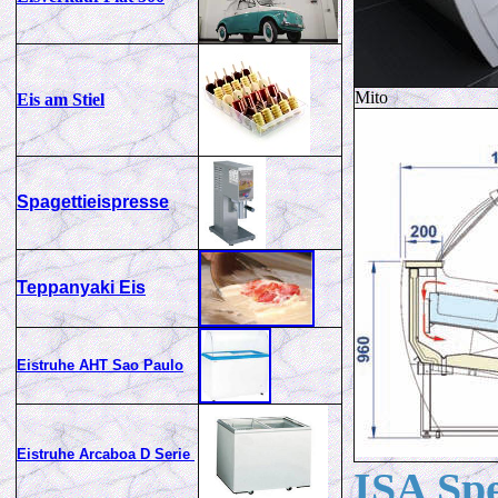
Mito
Eis am Stiel
Spagettieispresse
T
eppanyaki Eis
Eistruhe AHT Sao Paulo
Eistruhe Arcaboa D Serie
ISA Sp