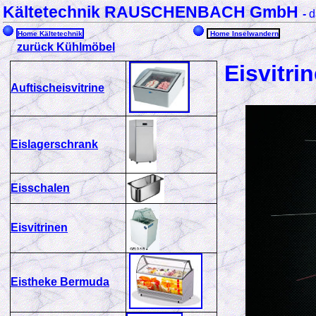
Kältetechnik RAUSCHENBACH GmbH
-
d
Home Kältetechnik
Home Inselwandern
zurück Kühlmöbel
Eisvitri
Auftischeisvitrine
Eislagerschrank
Eisschalen
Eisvitrinen
Eistheke Bermuda