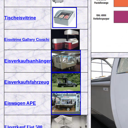
Tischeisvitrine
Eisvitrine Gallery Cioschi
Eisverkaufsanhänger
Eisverkaufsfahrzeug
Eiswagen APE
Eisverkauf Fiat 500