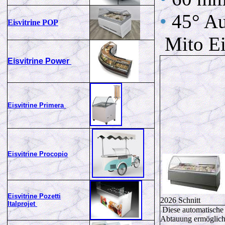
•
45° Au
Eisvitrine POP
Mito E
Eisvitrine Power
Eisvitrine Primera
Eisvitrine Procopio
Eisvitrine Pozetti
2026 Schnitt
Italprojet
Diese automatische
Abtauung ermöglich