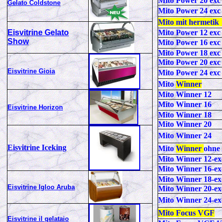
Mito Power 20 exc
Gelato Coldstone
Mito Power 24 exc
Mito mit hermetik
Eisvitrine Gelato
Mito Power 12 exc
Show
Mito Power 16 exc
Mito Power 18 exc
Mito Power 20 exc
Eisvitrine Gioia
Mito Power 24 exc
Mito
Winner
Mito Winner 12
Mito Winner 16
Eisvitrine Horizon
Mito Winner 18
Mito Winner 20
Mito Winner 24
Eisvitrine Iceking
Mito
Winner
ohne
Mito Winner 12-ex
Mito Winner 16-ex
Mito Winner 18-ex
Eisvitrine Igloo Aruba
Mito Winner 20-ex
Mito Winner 24-ex
Mito Focus VGF
Eisvitrine il gelataio