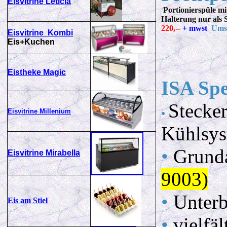
Eisvitrine Leticia
Portionierspüle m
Halterung nur als
220,--
+ mwst
Umsc
Eisvitrine Kombi
Eis+Kuchen
Eistheke Magic
ISA Spe
Stecker
•
Eisvitrine Millenium
Kühlsys
•
Grunda
Eisvitrine Mirabella
9003)
•
Unterb
Eis am Stiel
•
vielfä