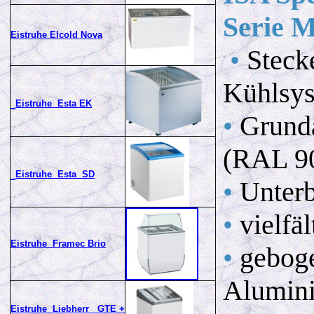
Serie
Eistruhe Elcold Nova
•
Steck
Kühlsys
Eistruhe Esta EK
•
Grunda
(RAL 9
Eistruhe Esta SD
•
Unterb
•
vielfä
Eistruhe Framec Brio
•
geboge
Alumini
Eistruhe Liebherr GTE +