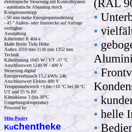
(RAL 9
elektronische Steuerung mit Kontrollsystem
- automatische Abtauung durch
Kompressorstopp
•
Unterb
- 50 mm starke Energiesparisolierung
- 45 ° Außen- oder Innenecke auf Anfrage
•
vielfä
verfügbar
Ausstattung
Kältemittel R 404 a
•
geboge
Maße Breite Tiefe Höhe
Außen 1010 mm 1130 mm 1352 mm
Alumini
Technik
Kälteleistung 1045 W / VT -37 °C
Anschlusswert 1240 W / 400 V
•
Frontv
Steuerung digital
Energieverbrauch 15,2 kWh/ 24h
Anschlusswert Elektro 400 V
Kondens
Temperaturbereich +1 bis +10 °C bei 30 °C
UT und 55 % RF
•
kunden
Klimaklasse 3 (bis 30°C
Umgebungstemperatur)
Powered by
•
helle 
Mito Pastry
chentheke
•
Bedien
Ku