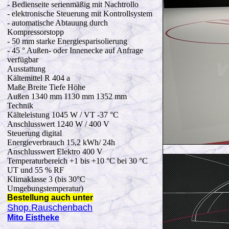
- Bedienseite serienmäßig mit Nachtrollo
- elektronische Steuerung mit Kontrollsystem
- automatische Abtauung durch
Kompressorstopp
- 50 mm starke Energiesparisolierung
- 45 ° Außen- oder Innenecke auf Anfrage
verfügbar
Ausstattung
Kältemittel R 404 a
Maße Breite Tiefe Höhe
Außen 1340 mm 1130 mm 1352 mm
Technik
Kälteleistung 1045 W / VT -37 °C
Anschlusswert 1240 W / 400 V
Steuerung digital
Energieverbrauch 15,2 kWh/ 24h
Anschlusswert Elektro 400 V
Temperaturbereich +1 bis +10 °C bei 30 °C
UT und 55 % RF
Klimaklasse 3 (bis 30°C
Umgebungstemperatur)
Bestellung auch unter
Shop.Rauschenbach
Mito Eistheke