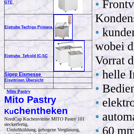
•
Frontv
GTE
Kondens
Eistruhe Tecfrigo Primera
•
kunden
wobei di
Eistruhe Tefcold IC-SC
Vorrat d
•
helle 
Sigep Eismesse
Eisvitrinen Übersicht
•
Bedien
Mito Pastry
Mito Pastry
•
elektr
chentheken
Ku
•
automa
NordCap Kuchenvitrine MITO Pastry 101
steckerfertig,
•
60 mm 
Umluftkühlung, gebogene Verglasung,