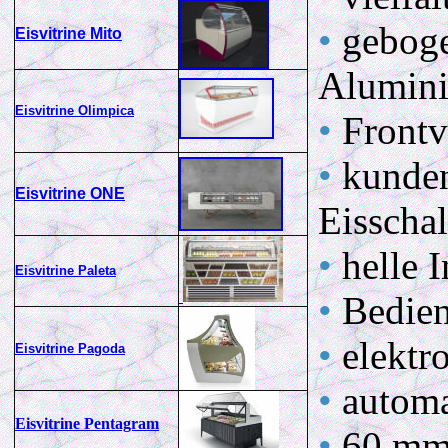
•
geboge
Eisvitrine Mito
Alumini
Eisvitrine Olimpica
•
Frontv
•
kunden
Eisvitrine ONE
Eisscha
•
helle 
Eisvitrine Paleta
•
Bedien
•
elektr
Eisvitrine Pagoda
•
automa
Eisvitrine Pentagram
•
60 mm 