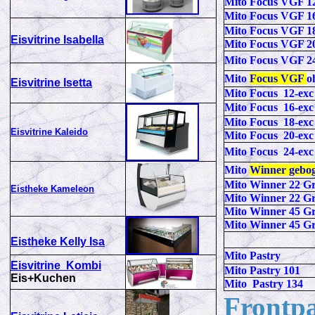
Mito Focus VGF 1
Mito Focus VGF 1
Mito Focus VGF 1
Eisvitrine Isabella
Mito Focus VGF 2
Mito Focus VGF 2
Mito
Focus VGF
o
Eisvitrine Isetta
Mito Focus 12-exc
Mito Focus 16-exc
Mito Focus 18-exc
Eisvitrine Kaleido
Mito Focus 20-exc
Mito Focus 24-exc
Mito
Winner gebo
Mito Winner 22 Gr
Eistheke Kameleon
Mito Winner 22 Gr
Mito Winner 45 Gr
Mito Winner 45 Gr
Eistheke
Kelly Isa
Mito Pastry
Eisvitrine Kombi
Mito Pastry 101
Eis+Kuchen
Mito Pastry 134
Frontp