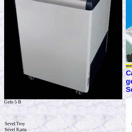
m
C
g
S
Gelo 5 B
Sevel Troy
Sevel Karia