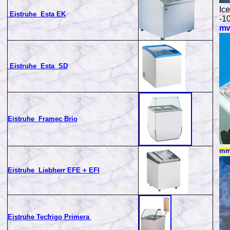
Ice
Eistruhe Esta EK
-1
m
Eistruhe Esta SD
Eistruhe Framec Brio
m
Eistruhe Liebherr EFE + EFI
Eistruhe Tecfrigo Primera