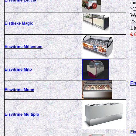
Eisvitrine Leticia
m
°C
We
23
Eistheke Magic
Li
€ 
Eisvitrine Millenium
Eisvitrine Mito
Fr
Eisvitrine M
o
on
Eisvitrine Multiplo
Ei