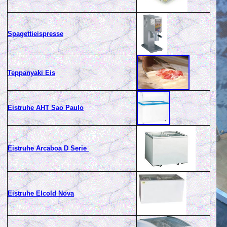
Spagettieispresse
T
eppanyaki Eis
Eistruhe AHT Sao Paulo
Eistruhe Arcaboa D Serie
Eistruhe Elcold Nova