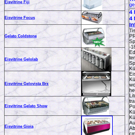
Eisvitrine Fiji
ge
4 
Eisvitrine Focus
4 
In
Ti
PR
Gelato Coldstone
Sp
-1
Ed
te
Eisvitrine Gelolab
Sp
Kü
Ei
Kü
Eisvitrine Gelovista Brx
wo
he
Li
tr
Eisvitrine Gelato Show
Po
Kü
Kü
Au
Eisvitrine Gioia
Ab
c