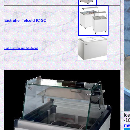
Eistruhe Tefcold IC-SC
Cal Eistruhe mit Aludeckel
Ice
-1
m