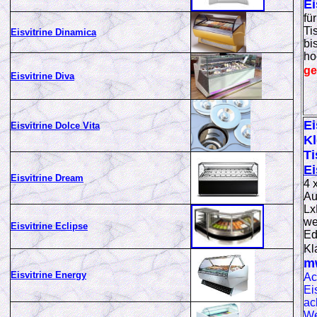
Ei
für
Ti
Eisvitrine Dinamica
bi
ho
ge
Eisvitrine Diva
Ei
Eisvitrine Dolce Vita
Kl
Ti
Ei
Eisvitrine Dream
4 
Au
Lx
we
Eisvitrine Eclipse
Ed
Kl
m
Eisvitrine Energy
Ac
Ei
ac
We