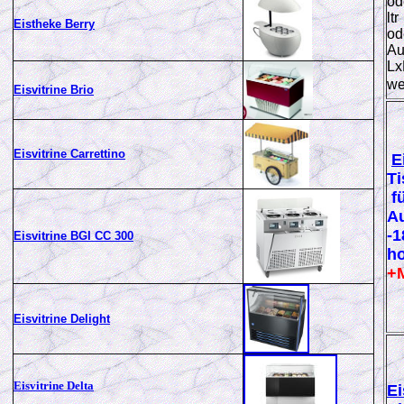
ode
ltr
Eistheke Berry
od
Au
Lx
we
Eisvitrine Brio
Eisvitrine Carrettino
E
Ti
f
Au
-
Eisvitrine BGI CC 300
ho
+
Eisvitrine Delight
Eisvitrine Delta
Ei