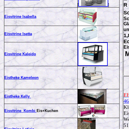
R 
Sc
Eisvitrine Isabella
Sc
Gl
un
Eisvitrine Isetta
1,
Ed
Ei
M
Eisvitrine Kaleido
Eistheke Kameleon
EI
E
istheke Kelly
46
Kl
Eisvitrine Kombi
Eis+Kuchen
Ei
We
5