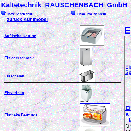
Kältetechnik RAUSCHENBACH GmbH
Home Kältetechnik
Home Inselwandern
zurück Kühlmöbel
E
Auftischeisvitrine
Eislagerschrank
Ei
Sp
Eisschalen
Eisvitrinen
Ei
Kl
Eistheke Bermuda
Ti
für