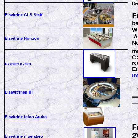
De
F
Eisvitrine G
L
S Staff
ba
W 
Au
Eisvitrine Horizon
N
mm
C 
re
Eisvitrine Iceking
E
In
Z
Eissvitrinen IFI
Eisvitrine Igloo Aruba
F
2
Eisvitrine il gelataio