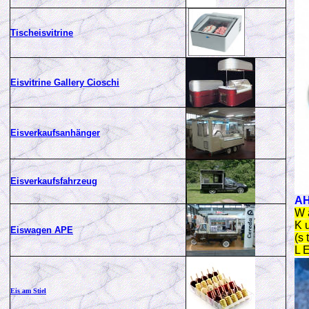
Tischeisvitrine
Eisvitrine Gallery Cioschi
Eisverkaufsanhänger
Eisverkaufsfahrzeug
AH
W a
K u
Eiswagen APE
(s 
L E
Eis am Stiel