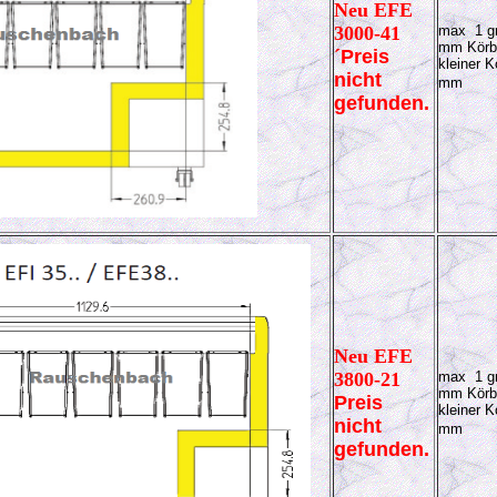
Neu EFE
3000-41
max 1 gr
mm Körb
´
Preis
kleiner K
nicht
mm
gefunden.
Neu EFE
3800-21
max 1 gr
mm Körb
Preis
kleiner K
nicht
mm
gefunden.