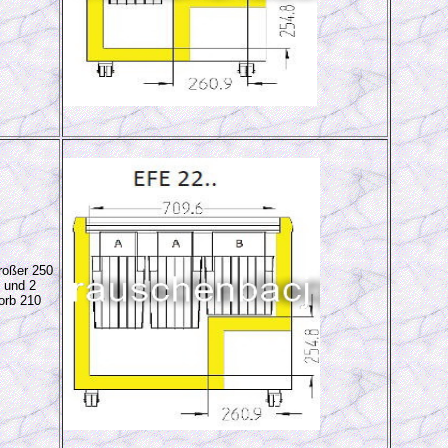
oßer 250
 und 2
orb 210