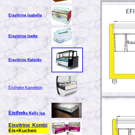
Eisvitrine Isabella
Eisvitrine Isetta
Eisvitrine Kaleido
Eistheke Kameleon
Eisthek
e
Kelly Isa
Eisvitrine Kombi
Eis+Kuchen