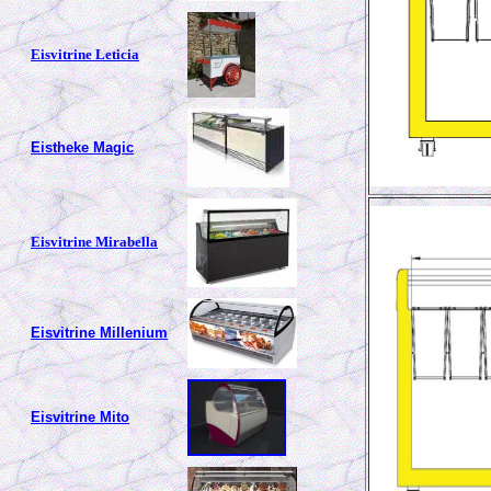
Eisvitrine Leticia
Eistheke Magic
Eisvitrine Mirabella
Eisvitrine Millenium
Eisvitrine Mito