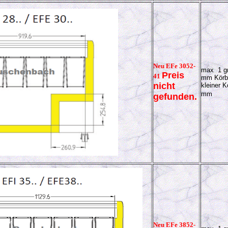
Neu EFe 3052-
max 1 gr
Preis
41
mm Körb
nicht
kleiner K
mm
gefunden.
Neu EFe 3852-