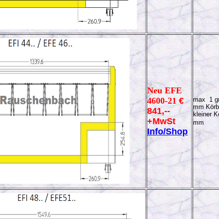
Neu EFE
4600-21
€
max 1 gr
mm Körb
841,--
kleiner K
+MwSt
mm
Info/Shop