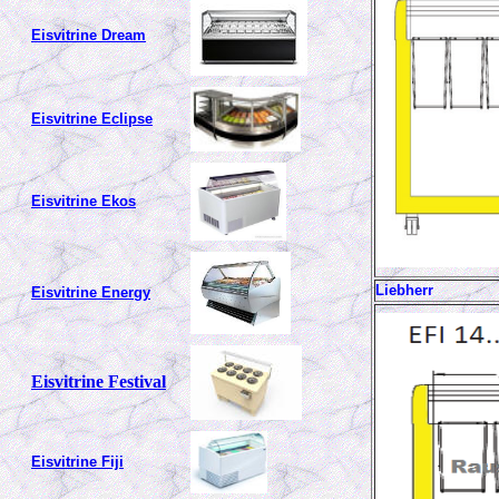
Eisvitrine Dream
Eisvitrine Eclipse
Eisvitrine Ekos
Liebherr
Eisvitrine Energy
Eisvitrine Festival
Eisvitrine Fiji