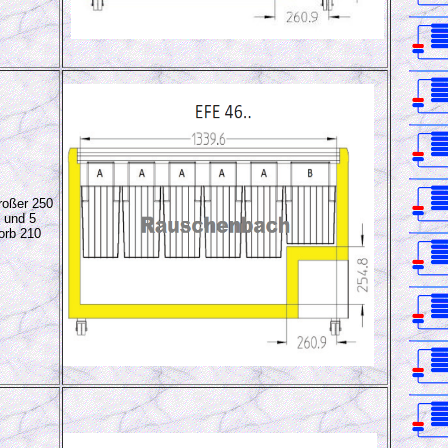
oßer 250
 und 5
orb 210