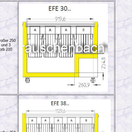
oßer 250
 und 3
orb 210