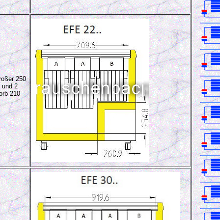
oßer 250
 und 2
orb 210