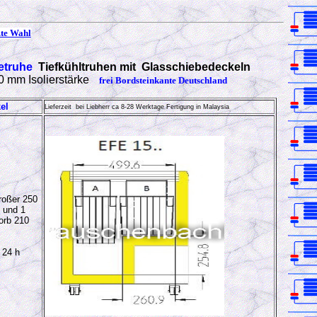
.te Wahl
etruhe
Tiefkühltruhen mit Glasschiebedeckeln
 mm Isolierstärke
frei Bordsteinkante Deutschland
el
Lieferzeit bei Liebherr ca 8-28 Werktage Fertigung in Malaysia
oßer 250
 und 1
orb 210
 24 h