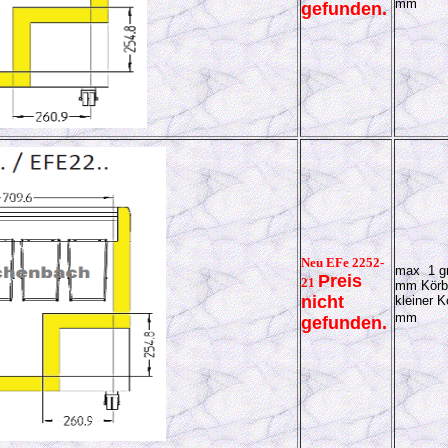
mm
gefunden.
Neu EFe 2252-
max 1 gr
Preis
21
mm Körb
nicht
kleiner K
mm
gefunden.