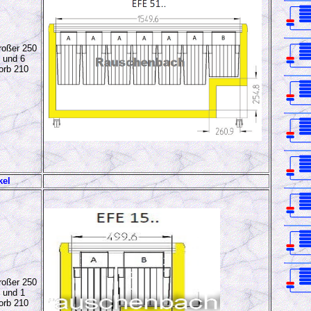
oßer 250
 und 6
orb 210
kel
oßer 250
 und 1
orb 210