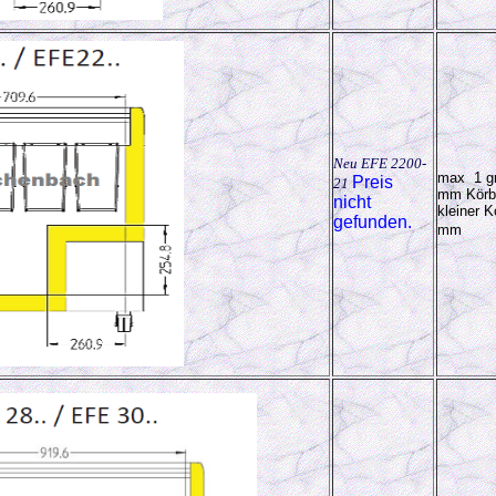
Neu EFE 2200-
max 1 gr
Preis
21
mm Körb
nicht
kleiner K
gefunden.
mm