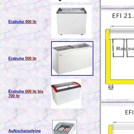
Eistruhe
400 ltr
Eistruhe
500 ltr
Eistruhe
600 ltr bis
700 ltr
Auftischeisvitrine