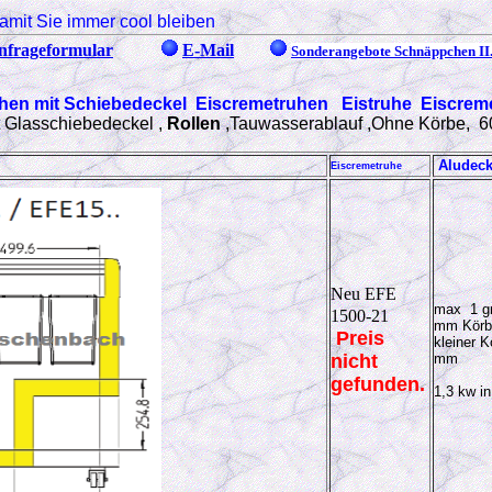
amit Sie immer cool bleiben
nfrageformular
E-Mail
Sonderangebote Schnäppchen II
ruhen mit Schiebedeckel Eiscremetruhen
Eistruhe
Eiscrem
it Glasschiebedeckel ,
Rollen
,Tauwasserablauf ,Ohne Körbe, 60
Aludeck
Eiscremetruhe
Neu EFE
max 1 gr
1500-21
mm Körb
Preis
kleiner K
nicht
mm
gefunden.
1,3 kw in