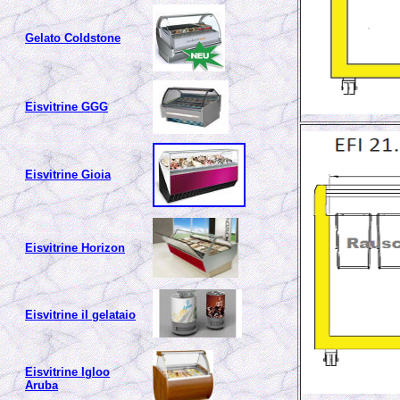
Gelato Coldstone
Eisvitrine GGG
Eisvitrine Gioia
Eisvitrine Horizon
Eisvitrine il gelataio
Eisvitrine Igloo
Aruba