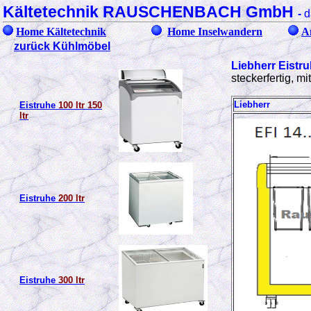
Kältetechnik RAUSCHENBACH GmbH
-
d
Home Kältetechnik
Home Inselwandern
A
zurück Kühlmöbel
Liebherr Eist
steckerfertig, m
Liebherr
Eistruhe
100 ltr 150
ltr
Eistruhe
200 ltr
Eistruhe
300 ltr