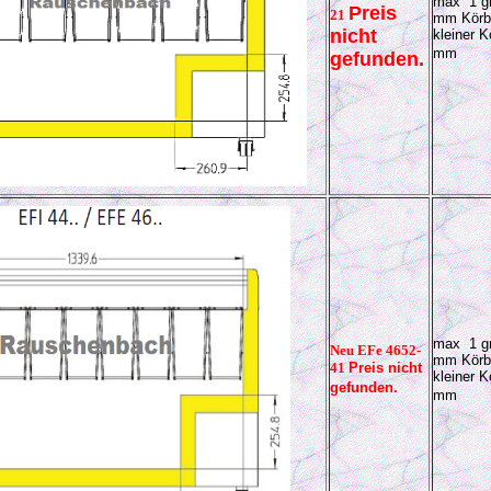
max 1 gr
Preis
21
mm Körb
nicht
kleiner K
mm
gefunden.
max 1 gr
Neu EFe 4652-
mm Körb
41
Preis nicht
kleiner K
gefunden.
mm