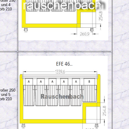
oßer 250
 und 4
orb 210
oßer 250
 und 5
orb 210