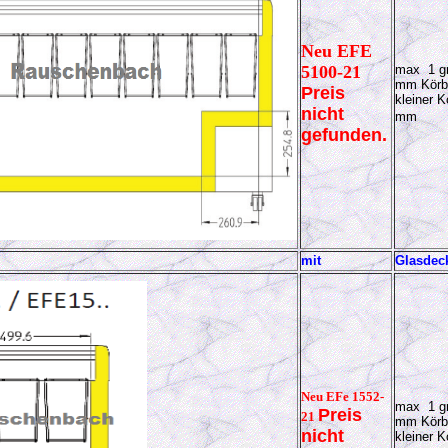
Neu EFE
5100-21
max 1 gr
mm Körb
Preis
kleiner K
nicht
mm
gefunden.
mit
Glasdec
Neu EFe 1552-
max 1 gr
Preis
21
mm Körb
nicht
kleiner K