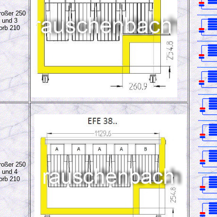
oßer 250
 und 3
orb 210
oßer 250
 und 4
orb 210