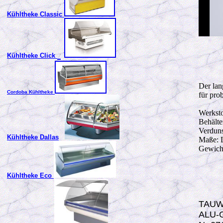
Kühltheke Classic
Kühltheke Click
Der lan
Cordoba
Kühltheke
für pro
Werkst
Behälter
Verduns
Kühltheke Dallas
Maße: 
Gewicht
Kühltheke Eco
TAUW
ALU-