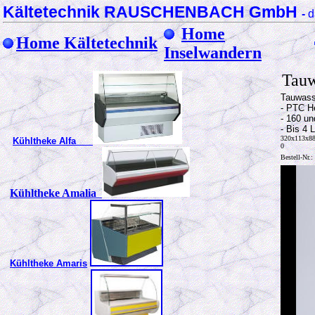
Kältetechnik RAUSCHENBACH GmbH
-
d
Home
Home Kältetechnik
Inselwandern
Tau
Tauwass
- PTC H
- 160 u
- Bis 4 
320x113x88
Kühltheke Alfa
0
Bestell-Nr.
Kühltheke Amalia
Kühltheke Amaris