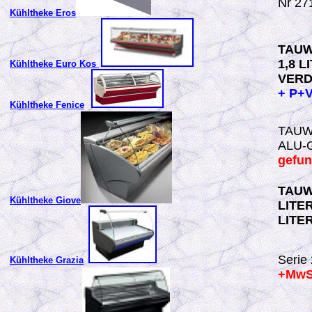
Nr 27
Kühltheke Eros
TAUW
1,8 
Kühltheke Euro Kos
VERD
+ P+
Kühltheke Fenice
TAUW
ALU-
gefu
TAUW
Kühltheke Giove
LITE
LITE
Serie
Kühltheke Grazia
+Mw