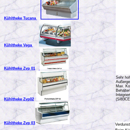
Kühltheke Tucana
Kühltheke Vega
Kühltheke Zvp 01
Sehr ho
Außerge
Max. Ko
Behälte
Integrie
Kühltheke Zvp02
(SI83CE
Kühltheke Zvp 03
Verduns