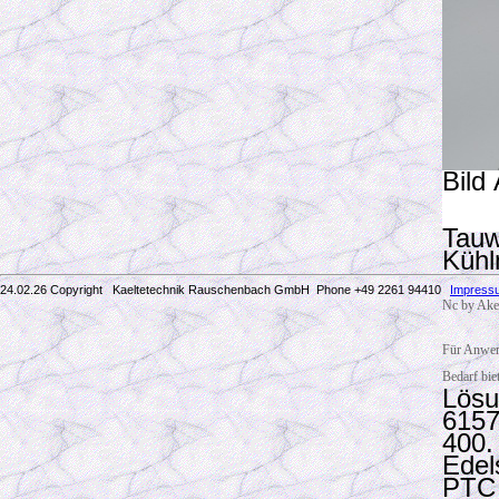
Bild Ä
Tauw
Kühl
24.02.26 Copyright Kaeltetechnik Rauschenbach GmbH
Phone +49 2261 94410
Impress
Nc by Ake 
Für Anwend
Bedarf bie
Lösu
6157
400.
Edel
PTC 