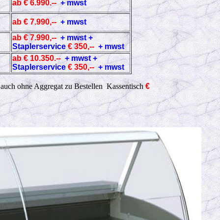
ab € 6.990.--
+ mwst
ab € 7.990,--
+ mwst
ab € 7.990,--
+ mwst +
Staplerservice
€ 350,--
+ mwst
ab € 10.350.--
+ mwst +
Staplerservice
€ 350,--
+ mwst
ll auch ohne Aggregat zu Bestellen Kassentisch
€