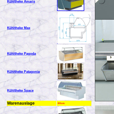
Kühltheke Amaris
Kühltheke
Max
Kühltheke Pagoda
Kühltheke Patagonia
Kühltheke Space
Warenauslage
60cm