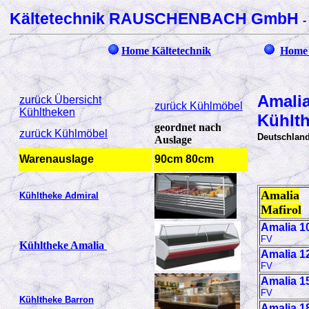
Kältetechnik RAUSCHENBACH GmbH
-
Home Kältetechnik
Home 
Amalia
zurück Übersicht
zurück Kühlmöbel
Kühltheken
Kühlt
geordnet nach
zurück Kühlmöbel
Deutschlan
Auslage
Warenauslage
90cm 80cm
Amalia
Kühltheke Admiral
Mafirol
Amalia 1
FV
Kühltheke Amalia
Amalia 1
FV
Amalia 1
FV
Kühltheke Barron
Amalia 1