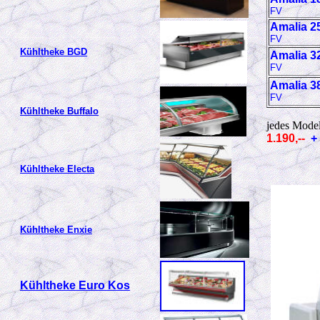
FV
Amalia 2
FV
Kühltheke BGD
Amalia 3
FV
Amalia 3
FV
Kühltheke Buffalo
jedes Model
1.190,--
+
Kühltheke Electa
Kühltheke Enxie
Kühltheke Euro Kos