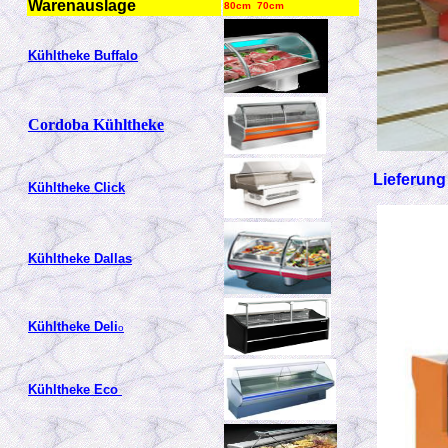
Warenauslage
80cm 70cm
Kühltheke Buffalo
Cordoba
Kühltheke
Lieferung
Kühltheke Click
Kühltheke Dallas
Kühltheke Deli
o
Kühltheke Eco