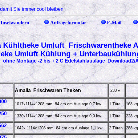
damit Sie immer cool bleiben
Inselwandern
Anfrageformular
E-Mail
 Kühltheke Umluft Frischwarentheke 
heke Umluft Kühlung + Unterbaukühlu
ohne Montage -2 bis + 2 C Edelstahlauslage Download2
d
Amalia Frischwaren Theken
230 v
000
1017x1114x1208
mm 84 cm cm Auslage 0,7 kw
1 Türe
168 kg
250
1330x1114x1208
mm 84 cm cm Auslage 0,9 kw
1 Türe
228 kg
562
1642x 1114x1208
mm 84 cm cm Auslage 1,1 kw
2 Türen
288 kg
875