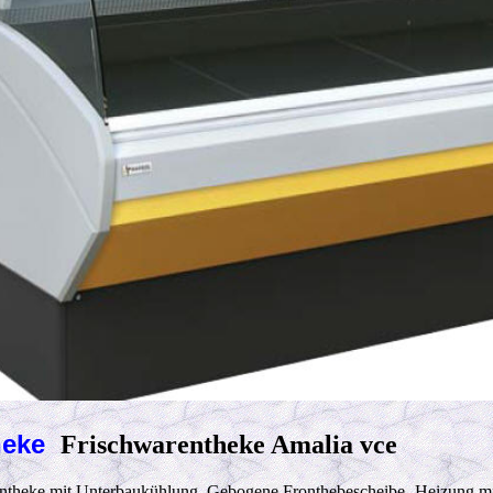
heke
Frischwarentheke Amalia vce
theke mit Unterbaukühlung. Gebogene Fronthebescheibe- Heizung mit 