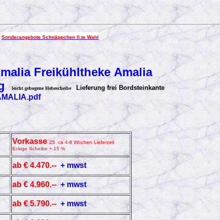
Sonderangebote Schnäppchen II.te Wahl
Amalia Freikühltheke Amalia
ng
Lieferung frei Bordsteinkante
leicht gebogene Hebescheibe
/AMALIA.pdf
Vorkasse
25 ca 4-6 Wochen Lieferzeit
Eckige Scheibe + 15 %
ab € 4.470.--
+ mwst
ab € 4.960.--
+ mwst
ab € 5.790.--
+ mwst