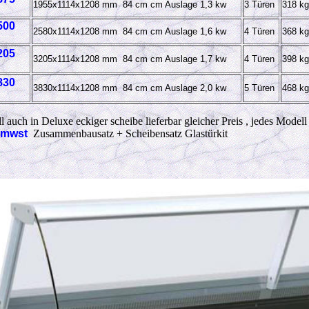
1955x1114x1208
mm 84 cm cm Auslage 1,3 kw
3 Türen
318 kg
500
2580x1114x1208
mm 84 cm cm Auslage 1,6 kw
4 Türen
368 kg
205
3205x1114x1208
mm 84 cm cm Auslage 1,7 kw
4 Türen
398 kg
830
3830x1114x1208
mm 84 cm cm Auslage 2,0 kw
5 Türen
468 kg
l auch in Deluxe eckiger scheibe lieferbar gleicher Preis , jedes Mode
 mwst
Zusammenbausatz + Scheibensatz Glastürkit