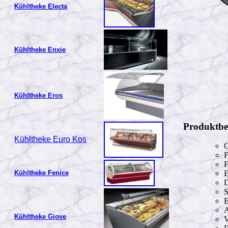
Kühltheke Electa
Kühltheke Enxie
Kühltheke Eros
Produktbe
Kühltheke Euro Kos
G
F
Kühltheke Fenice
E
D
S
E
A
Kühltheke Giove
V