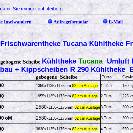
damit Sie immer cool bleiben
e Inselwandern
Anfrageformular
E-Mail
a
Frischwarentheke
Tucana
Kühltheke F
a
Kühltheke
Tucana
Umluft
gebogene Scheibe
fbau + Kippscheiben R 290 Kühltheke 
gebogene Scheibe
Türen
Gewic
00
1350x1135x1175mm
82 cm Auslage
1 Türe
150 k
00
1955x1135x1175mm
82 cm Auslage
2 Türe
225 k
00
2580
3 Türe
300 k
x1135x1175mm
82 cm Auslage
00 oM
2580
3 Türe
300 k
x1135x1175mm
82 cm Auslage
00
3830x1135x1175mm
82 cm Auslage
4 Türe
550 k