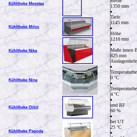
Breite
Kühltheke Mesetas
1350
mm
Tiefe
1145
mm
Kühltheke Milos
Höhe
1210
mm
Maße innen B
Kühltheke Nika
825
mm
Auslagentiefe
Temperaturbe
0
°C
Kühltheke Nina
Temperaturber
4
°C
und RF
Kühltheke Orbit
60
%
bei UT
25
°C
Kühltheke Pagoda