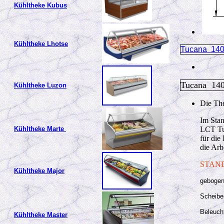
Kühltheke Kubus
Kühltheke Lhotse
Tucana 140
Tucana 14
Kühltheke Luzon
Die The
Im Stan
Kühltheke Marte
LCT Tuc
für die
die Arb
STAN
Kühltheke Major
gebogen
Scheib
Beleucht
Kühltheke Master