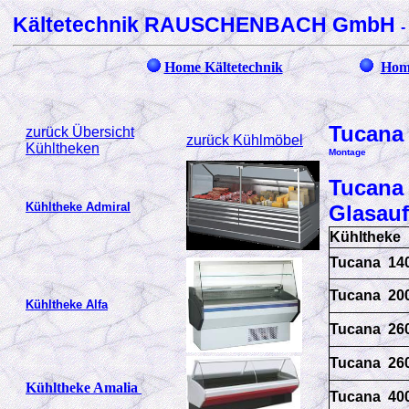
Kältetechnik RAUSCHENBACH GmbH
-
Home Kältetechnik
Hom
Tucan
zurück Übersicht
zurück Kühlmöbel
Kühltheken
Montage
Tucan
Kühltheke Admiral
Glasau
Kühltheke
Tucana 14
Tucana 20
Kühltheke Alfa
Tucana 26
Tucana 26
Kühltheke Amalia
Tucana 40