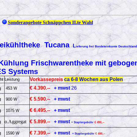
Sonderangebote Schnäppchen II.te Wahl
reikühltheke
Tucana
L
ieferung frei Bordsteinkante Deutschlan
 Kühlung Frischwarentheke mit gebog
ES Systems
Vorkassepreis
ca 6-8 Wochen aus Polen
ht
Leistung
€ 4.390.--
+ mwst
26
g
453 W
€ 5.590.--
+ mwst
g
900 W
€ 6.495.--
+ mwst
g
1075 W
o.Aggregat
€ 5.899.--
+ mwst
g
+ Staplergebühr
€ 490,--
€ 7.399.--
+ mwst
g
1590 W
+ Staplergebühr
€ 490,--