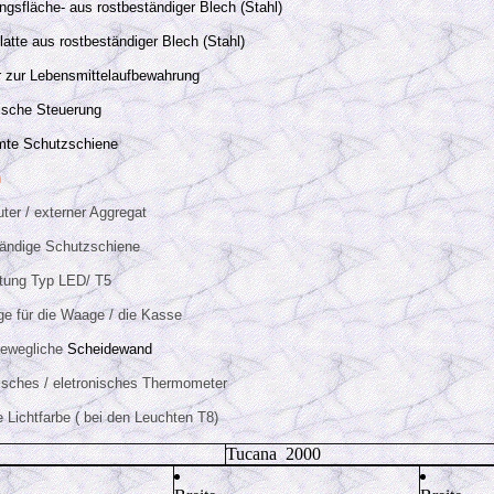
ngsfläche- aus rostbeständiger Blech (Stahl)
latte aus rostbeständiger Blech (Stahl)
zur Lebensmittelaufbewahrung
nische Steuerung
mte Schutzschiene
n
ter / externer Aggregat
tändige Schutzschiene
tung Typ LED/ T5
ge für die Waage / die Kasse
 bewegliche
Scheidewand
sches / eletronisches Thermometer
e Lichtfarbe ( bei den Leuchten T8)
Tucana 2000