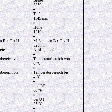
Breite
3850
mm
Tiefe
1145
mm
Höhe
1210
mm
n B x T x H
Maße innen B x T x H
825
mm
efe
Auslagentiefe
rbereich von
Temperaturbereich von
0
°C
bereich bis
Temperaturbereich bis
4
°C
und RF
60
%
bei UT
25
°C