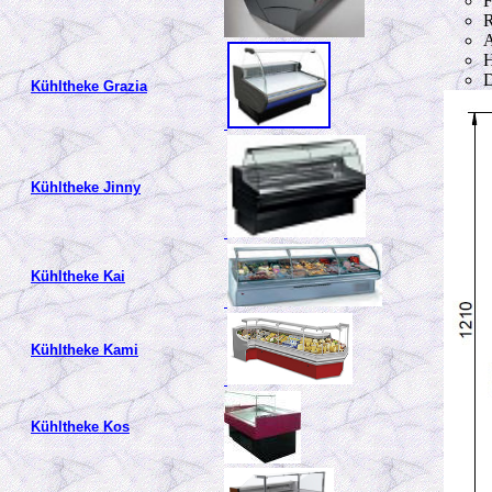
F
R
A
H
D
Kühltheke Grazia
Kühltheke Jinny
Kühltheke Kai
Kühltheke Kami
Kühltheke Kos