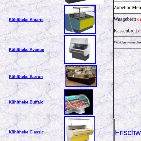
Zubehör Mehr
Waagebrett
Kühltheke Amaris
€ 
Kassenbrett
€
Plexiglastrennsch
Kühltheke Avenue
Kühltheke Barron
Kühltheke Buffalo
Frisch
Kühltheke Classic