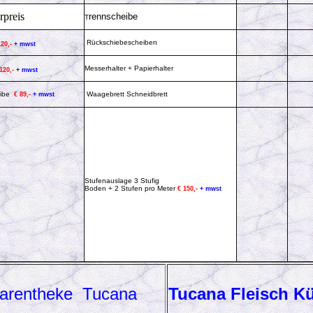
preis
r
ennscheibe
T
Rückschiebescheiben
120,-
+ mwst
Messerhalter + Papierhalter
 120,-
+ mwst
eibe
Waagebrett Schneidbrett
€ 89,-
+ mwst
Stufenauslage 3 Stufig
Boden + 2 Stufen pro Meter
€ 150,-
+ mwst
warentheke
Tucana
Tucana
Fleisch Kü