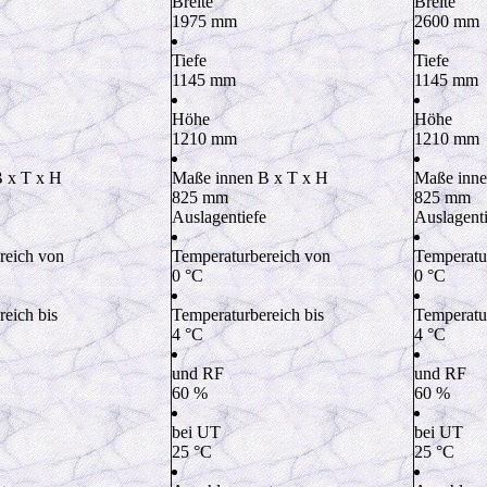
Breite
Breite
1975
mm
2600
mm
Tiefe
Tiefe
1145
mm
1145
mm
Höhe
Höhe
1210
mm
1210
mm
 x T x H
Maße innen B x T x H
Maße inne
825
mm
825
mm
Auslagentiefe
Auslagenti
reich von
Temperaturbereich von
Temperatu
0
°C
0
°C
eich bis
Temperaturbereich bis
Temperatur
4
°C
4
°C
und RF
und RF
60
%
60
%
bei UT
bei UT
25
°C
25
°C