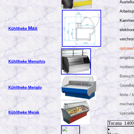
Austellu
Arbeitsp
Kammer 
Max
Kühltheke
elektro
verchro
o
ptione
eingebau
Kühltheke Memphis
rostbes
Beleuch
Grundla
Kühltheke Merado
feste /
mechani
Kühltheke Merak
speziell
Tucana 1400