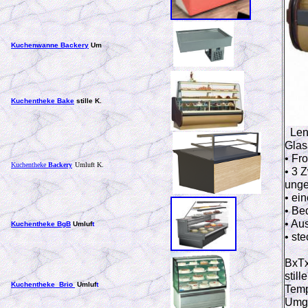
Kuchenwanne Backery
Um
Kuchentheke Bake
stille K.
Len
Glas
• Fr
Kuchentheke
Backery
Umluft K.
• 3 
unge
• ei
• Be
• Au
Kuchentheke BgB
Umluf
t
• ste
BxTx
stil
Kuchentheke Brio
Umluf
t
Temp
Umge