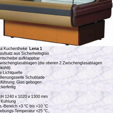
a Kuchentheke
Lena 1
aufsatz aus Sicherheitsglas
ontscheibe aufklappbar
Zwischenglasablagen (die oberen 2 Zwischenglasablagen
kühlt)
ne Lichtquelle
dienungsseite Schublade
sführung: Glas gebogen
ckerfertig
H 1240 x 1020 x 1300 mm
le Kühlung
.-Bereich +3 °C bis +10 °C
bungs-Temperatur +25 °C,