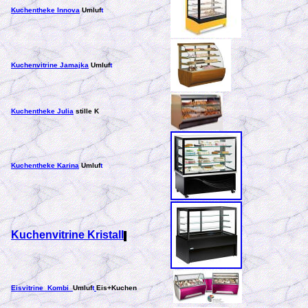
Kuchentheke Innova
Umluf
t
Kuchenvitrine Jamajka
Umluf
t
Kuchentheke Julia
stille K
Kuchentheke Karina
Umluf
t
Kuchenvitrine Kristall
Eisvitrine Kombi
Umluf
t
Eis+Kuchen