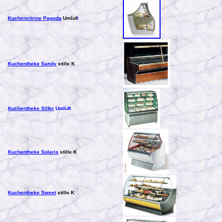
Kuchenvitrine Pagoda
Umluf
t
Kuchentheke Sandy
stille K
Kuchentheke Silfer
Umluft
Kuchentheke Solaris
stille K
Kuchentheke Sweet
stille K