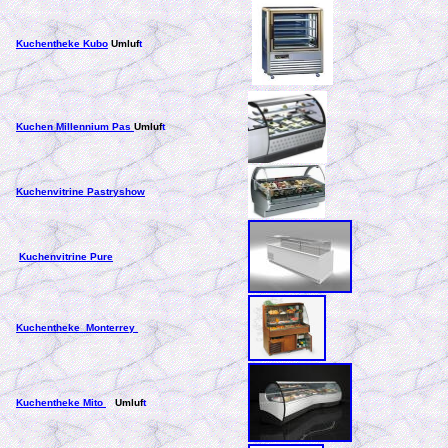
Kuchentheke Kubo
Umluf
t
Kuchen
Millennium Pas
Umluf
t
Kuchenvitrine Pastryshow
Kuchenvitrine Pure
Kuchentheke Monterrey
Kuchentheke Mito
Umluf
t