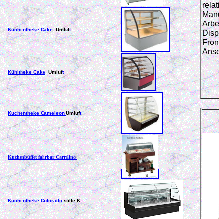
rela
Manu
Arbe
Kuchentheke Cake
Umluf
t
Disp
Fron
Ansc
Kühltheke Cake
Umluf
t
Kuchentheke Cameleon
Umluf
t
Kuchenbüffet fahrbar Carrelino
Kuchentheke Colorado
stille K.