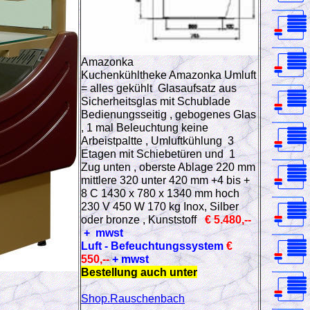
Amazonka
Kuchenkühltheke Amazonka Umluft
= alles gekühlt
Glasaufsatz aus
Sicherheitsglas
mit Schublade
Bedienungsseitig , gebogenes Glas
, 1 mal Beleuchtung keine
Arbeistpaltte , Umluftkühlung
3
Etagen mit Schiebetüren und 1
Zug unten
,
oberste Ablage 220 mm
mittlere 320 unter 420 mm +4 bis +
8 C 14
3
0 x 780 x 13
4
0 mm hoch
230 V 450 W
170 kg Inox, Silber
oder bronze , Kunststoff
€ 5.480,--
+ mwst
Luft - Befeuchtungssystem
€
550,--
+ mwst
Bestellung auch unter
Shop.Rauschenbach