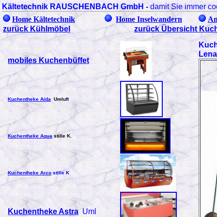
Kältetechnik RAUSCHENBACH GmbH
-
damit Sie immer co
Home Kältetechnik
Home Inselwandern
An
zurück Kühlmöbel
zurück Übersicht Kuc
Kuch
Lena
mobiles Kuchenbüffet
Kuchentheke Aida
Umluf
t
Kuchentheke Aqua
stille K.
Kuchentheke Arco
stille K
Kuchentheke Astra
Uml