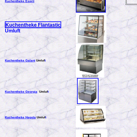
Kuchentheke Esprit
Kuchentheke Flantastic
Umluft
Kuchentheke Galant
Umluf
t
Kuchentheke Georgia
Umluf
t
Kuchentheke Hagola
Umluf
t