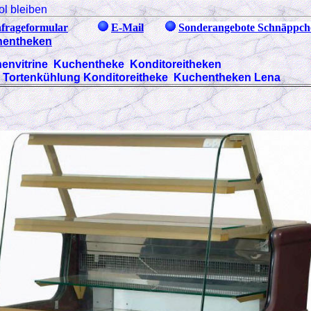
ol bleiben
frageformular
E-Mail
Sonderangebote Schnäppche
hentheken
envitrine Kuchentheke Konditoreitheken
 Tortenkühlung Konditoreitheke
Kuchentheken Lena