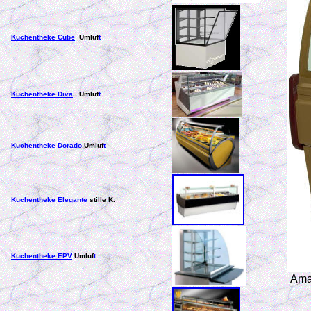
Kuchentheke Cube
Umluf
t
Kuchentheke Diva
Umluf
t
Kuchentheke Dorado
Umluf
t
Kuchentheke Elegante
stille K.
Kuchentheke EPV
Umluf
t
Ama