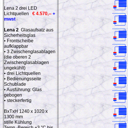
Lena 2 drei LED
Lichtquellen
€ 4.570,--
+
mwst
Lena 2
Glasaufsatz aus
Sicherheitsglas
• Frontscheibe
aufklappbar
• 3 Zwischenglasablagen
(die oberen 2
Zwischenglasablagen
ungekühlt)
• drei Lichtquellen
• Bedienungsseite
Schublade
• Ausführung: Glas
gebogen
• steckerfertig
BxTxH 1240 x 1020 x
1300 mm
stille Kühlung
Temp.-Bereich +3 °C bis