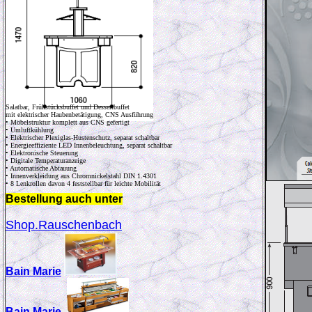
Salatbar, Frühstücksbuffet und Dessertbuffet
mit elektrischer Haubenbetätigung, CNS Ausführung
• Möbelstruktur komplett aus CNS gefertigt
• Umluftkühlung
• Elektrischer Plexiglas-Hustenschutz, separat schaltbar
• Energieeffiziente LED Innenbeleuchtung, separat schaltbar
• Elektronische Steuerung
• Digitale Temperaturanzeige
• Automatische Abtauung
• Innenverkleidung aus Chromnickelstahl DIN 1.4301
• 8 Lenkrollen davon 4 feststellbar für leichte Mobilität
Bestellung auch unter
Shop.Rauschenbach
Bain Marie
Bain Marie