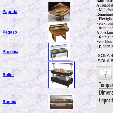
Bain ma
Ausgabest
• Möbelst
Pagoda
Reinigung
• Plexigla
• elektron
• helle un
Pegaso
Abdeckung
• Reinigu
Verschlus
• je nach 
Proxima
ISOLA 
ISOLA 
Roller
Rumba