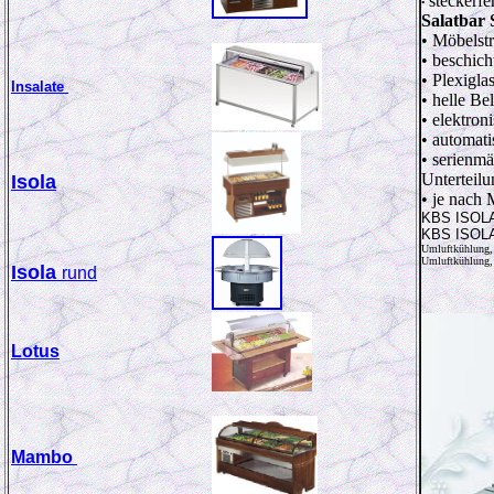
steckerfe
•
Salatbar
• Möbelst
• beschich
• Plexigla
Insalate
• helle Be
• elektron
• automat
• serienm
Unterteil
Isola
• je nach 
KBS ISOLA
KBS ISOLA
Umluftkühlung,
Umluftkühlung,
Isola
rund
Lotus
Mambo