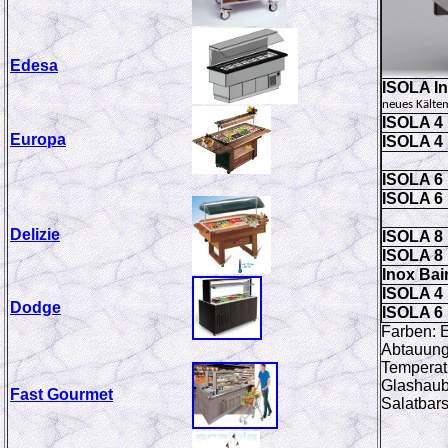
Edesa
ISOLA I
neues Kältem
ISOLA 4
Europa
ISOLA 4 
ISOLA 6 
ISOLA 6 
Delizie
ISOLA 8 
ISOLA 8 
Inox Bai
ISOLA 4 
Dodge
ISOLA 6 
Farben: E
Abtauung:
Temperatu
Glashaube
Fast Gourmet
Salatbar