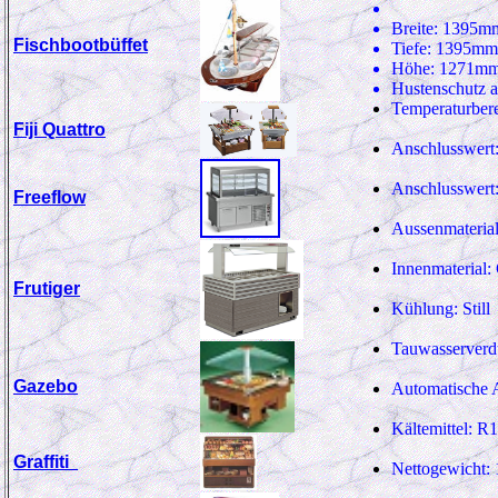
Breite: 1395
m
Fischbootbüffet
Tiefe: 1395
m
Höhe: 1271
m
Hustenschutz au
Temperaturber
Fiji Quattro
Anschlusswert
Anschlusswert
Freeflow
Aussenmateria
Innenmaterial
Frutiger
Kühlung: Still
Tauwasserverd
Gazebo
Automatische 
Kältemittel: R
Graffiti
Nettogewicht: