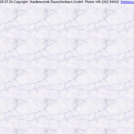
26.07.26 Copyright Kaeltetechnik Rauschenbach GmbH
Phone +49 2261 94410
Impress