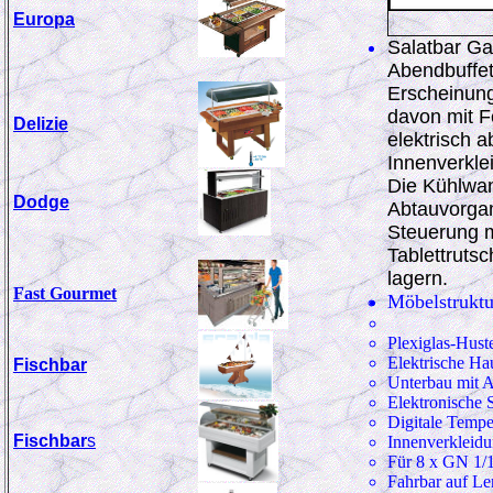
Europa
Salatbar Ga
Abendbuffet
Erscheinungs
davon mit F
Delizie
elektrisch 
Innenverkle
Die Kühlwan
Dodge
Abtauvorgan
Steuerung m
Tablettrutsc
lagern.
Fast Gourmet
Möbelstruktu
Plexiglas-Hust
Elektrische Ha
Fischbar
Unterbau mit A
Elektronische 
Digitale Tempe
Fischbar
s
Innenverkleid
Für 8 x GN 1/
Fahrbar auf Len