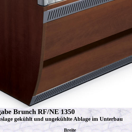
gabe Brunch RF/NE 1350
uslage gekühlt und ungekühlte Ablage im Unterbau
Breite