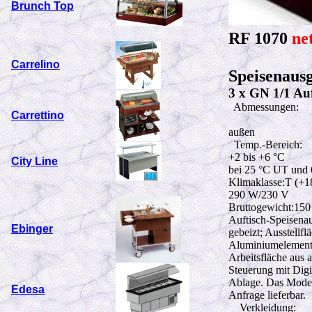
Brunch Top
RF 1070
net
Carrelino
Speisenaus
3 x GN 1/1 Auf
Abmessungen:
Carrettino
außen
Temp.-Bereich:
+2 bis +6 °C
City Line
bei 25 °C UT und
Klimaklasse:T (+18
290 W
/230 V
Bruttogewicht:15
Auftisch-Speisena
Ebinger
gebeizt; Ausstellf
Aluminiumelementen
Arbeitsfläche aus 
Steuerung mit Digi
Ablage. Das Model
Edesa
Anfrage lieferbar.
Verkleidung: