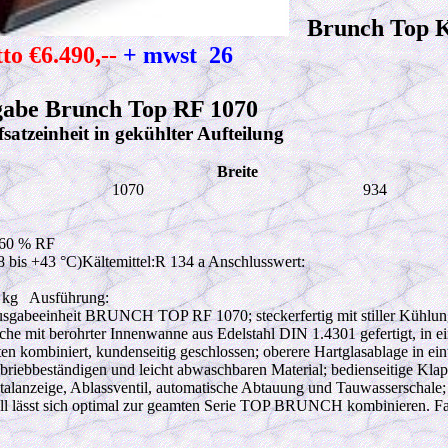
Brunch Top Kü
to €6.490,--
+ mwst 2
6
gabe Brunch Top RF 1070
satzeinheit in gekühlter Aufteilung
Breite
1070
934
 60 % RF
 bis +43 °C)Kältemittel:R 134 a Anschlusswert:
0 kg Ausführung:
usgabeeinheit BRUNCH TOP RF 1070; steckerfertig mit stiller Kühlu
läche mit berohrter Innenwanne aus Edelstahl DIN 1.4301 gefertigt, in 
 kombiniert, kundenseitig geschlossen; oberere Hartglasablage in eint
abriebbeständigen und leicht abwaschbaren Material; bedienseitige Klap
talanzeige, Ablassventil, automatische Abtauung und Tauwasserschale; 
l lässt sich optimal zur geamten Serie TOP BRUNCH kombinieren. Fa