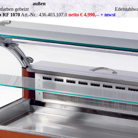
außen
farben gebeizt
Edelstahlw
p RF 1070
Art.-Nr.: 436.403.107.0
netto € 4.990,--
+ mwst