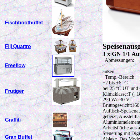
Fischbootbüffet
Speisenaus
Fiji Quattro
3 x GN 1/1 Auf
Abmessungen:
Freeflow
außen
Temp.-Bereich:
+2 bis +6 °C
bei 25 °C UT und
Frutiger
Klimaklasse:T (+1
290 W
/230 V
Bruttogewicht:16
Auftisch-Speisena
gebeizt; Ausstellf
Graffiti
Aluminiumelementen
Arbeitsfläche aus 
Steuerung mit Digi
Gran Buffet
Ablage. Das Model