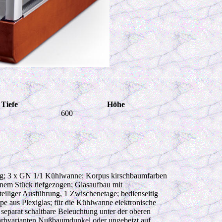
Tiefe
Höhe
600
ng; 3 x GN 1/1 Kühlwanne; Korpus kirschbaumfarben
einem Stück tiefgezogen; Glasaufbau mit
eiliger Ausführung, 1 Zwischenetage; bedienseitig
pe aus Plexiglas; für die Kühlwanne elektronische
separat schaltbare Beleuchtung unter der oberen
rbvarianten Nußbaumdunkel oder ungebeizt auf