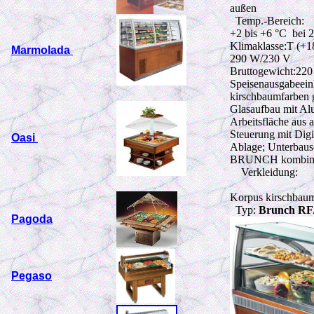
außen
Temp.-Bereich:
+2 bis +6 °C bei
Klimaklasse:T (+18
Marmolada
290 W
/230 V
Bruttogewicht:22
Speisenausgabeein
kirschbaumfarben g
Glasaufbau mit Alu
Arbeitsfläche aus 
Steuerung mit Digi
Oasi
Ablage; Unterbausc
BRUNCH kombiniere
Verkleidung:
Korpus kirschbaum
Typ:
Brunch RF
Pagoda
Pegaso