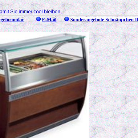
amit Sie immer cool bleiben
geformular
E-Mail
Sonderangebote Schnäppchen II