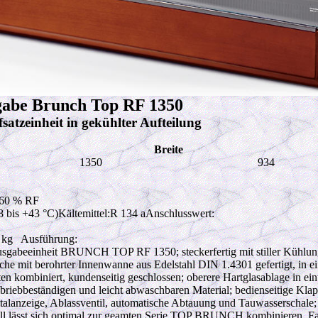
gabe Brunch Top RF 1350
satzeinheit in gekühlter Aufteilung
Breite
1350
934
 60 % RF
8 bis +43 °C)Kältemittel:R 134 aAnschlusswert:
0 kg Ausführung:
usgabeeinheit BRUNCH TOP RF 1350; steckerfertig mit stiller Kühlu
läche mit berohrter Innenwanne aus Edelstahl DIN 1.4301 gefertigt, in 
 kombiniert, kundenseitig geschlossen; oberere Hartglasablage in eint
abriebbeständigen und leicht abwaschbaren Material; bedienseitige Klap
talanzeige, Ablassventil, automatische Abtauung und Tauwasserschale; 
l lässt sich optimal zur geamten Serie TOP BRUNCH kombinieren. Fa