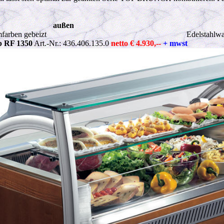
außen
farben gebeizt
Edelstahlw
p RF 1350
Art.-Nr.: 436.406.135.0
netto € 4.930,--
+ mwst