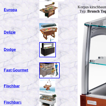
Korpus kirschbaum
Europa
Typ:
Brunch To
Delizie
Dodge
Fast Gourmet
Fischbar
Fischbar
s