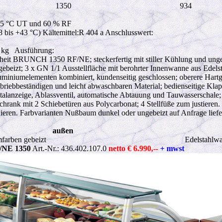
1350
934
 25 °C UT und 60 % RF
 bis +43 °C) Kältemittel:R 404 a Anschlusswert:
0 kg Ausführung:
heit BRUNCH 1350 RF/NE; steckerfertig mit stiller Kühlung und ung
ebeizt; 3 x GN 1/1 Ausstellfläche mit berohrter Innenwanne aus Edelst
miniumelementen kombiniert, kundenseitig geschlossen; oberere Hartgla
abriebbeständigen und leicht abwaschbaren Material; bedienseitige Klap
talanzeige, Ablassventil, automatische Abtauung und Tauwasserschale; 
hrank mit 2 Schiebetüren aus Polycarbonat; 4 Stellfüße zum justieren. 
n. Farbvarianten Nußbaum dunkel oder ungebeizt auf Anfrage liefe
außen
farben gebeizt
Edelstahlw
/NE 1350
Art.-Nr.: 436.402.107.0
netto € 6.990,--
+ mwst