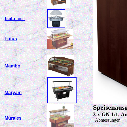
Isola
rund
Lotus
Mambo
Maryam
Speisenaus
3 x GN 1/1, A
Murales
Abmessungen: