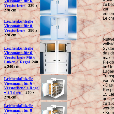
Viessmann für
6
zu be
Verstorbene
330 x
zur
270 cm
ersten
Leich
Leichenk
ühlzelle
Viessmann für
8
Verstorbene
390 x
270 cm
Nutwel
vollst
Leichenk
ühlzelle
Syste
Viessmann für 6
das d
Verstorbene Mit 6
maxim
Luken + Regal
240
Flexibi
x 240 cm
im Um
Lager
Trans
Leichenk
ühlzelle
von Ve
Viessmann für 6
• Das
Verstorbene + Regal
Respon
+ 2 Türen
270 x
15 Le
270 cm
ausge
zu 150
Leichenk
ühlzelle
werde
Viessmann für 8
• Komp