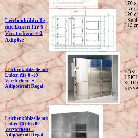
170 x
- Reg
120 c
Leichen
k
ühlzelle
- Kühl
110 c
mit Luken für 6
Verstorbene + 2
Adipöse
Leichenk
ühlzelle mit
LÖSU
Luken für 8 -10
LEIC
Verstorbene +
SCHO
Adipöse mit Regal
EINS
Leichenk
ühlzelle mit
Luken für bis 80
Verstorbene +
Adipöse mit Regal