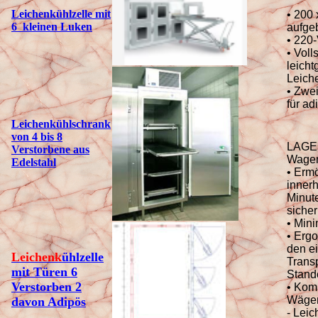
Leichenkühlzelle mit
• 200
6 kleinen Luken
aufge
• 220-
• Voll
leicht
Leich
• Zwe
für ad
Leichenkühlschrank
von 4 bis 8
LAGE
Verstorbene aus
Wagen
Edelstahl
• Ermö
inner
Minut
sicher
• Mini
• Erg
den e
Leichenk
ühlzelle
Trans
mit Türen 6
Stand
Verstorben 2
• Komp
Wäge
davon Adipös
- Lei