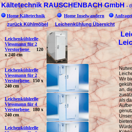
Kältetechnik RAUSCHENBACH GmbH
-
d
Home Kältetechnik
Home Inselwandern
Anfrage
zurück Kühlmöbel
Leichenkühlung Übersicht
Lei
Leichenk
ühlzelle
Lei
Viessmann für
2
Verstorbene
120
x 240 cm
Nutwe
Leichenk
ühlzelle
Leich
Viessmann für
2
Wir b
Verstorbene
150 x
geküh
240 cm
an, di
zusät
Leichenk
ühlzelle
als d
Viessmann für
4
Aufbe
Verstorbene
180 x
genut
240 cm
Unser
biete
Würde
Leichenk
ühlzelle
Kühlu