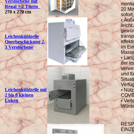
Verstorbene mit
montie
Regal + 2 Türen
20 Min
270 x 270 cm
sofort
• Äuße
leicht
gewün
transp
Leichenk
ühlzelle
effekti
Querbeschickung 2-
im Ein
3 Verstorbene
Masse
• Lang
der i
verwe
und fü
Situat
Verfüg
Leichenkühlzelle mit
• Nütz
2 bis 8 kleinen
COVI
Luken
• Verl
Würde
RES
EINZ