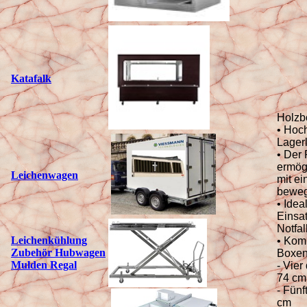
Katafalk
Holzb
• Hoc
Lager
• Der
ermögl
Leichenwagen
mit e
beweg
• Idea
Einsa
Notfa
Leichenk
ühlung
• Komp
Zubehör Hubwagen
Boxen
Mulden Regal
- Vier
74 cm
- Fünf
cm