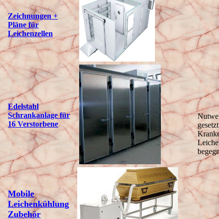
Zeichnungen +
Pläne für
Leichenzellen
Edelstahl
Schrankanlage für
Nutwel
16 Verstorbene
gesetz
Kranke
Leiche
begeg
Mobile
Leichenk
ühlung
Zubehör