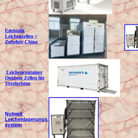
Edelstahl
Leichenzellen +
Zubehör China
Leichencontainer
Outdoor
Zellen für
Verstorbene
Nutwell
Leichenlagerungs
system