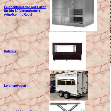
Leichenk
ühlzelle mit Luken
für bis 80 Verstorbene +
Adipöse mit Regal
Katafalk
Leichenwagen