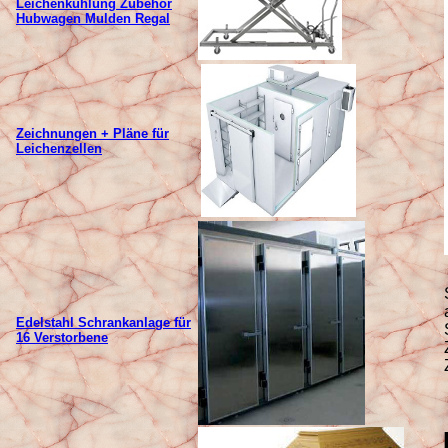
Leichenk
ühlung Zubehör
Hubwagen Mulden Regal
Zeichnungen + Pläne für
Leichenzellen
Edelstahl Schrankanlage für
16 Verstorbene