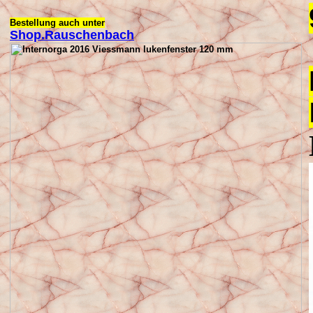
Bestellung auch unter
Shop.Rauschenbach