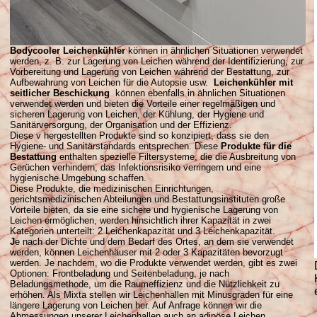
Bodycooler Leichenkühler
können in ähnlichen Situationen verwendet
werden, z. B. zur Lagerung von Leichen während der Identifizierung, zur
Vorbereitung und Lagerung von Leichen während der Bestattung, zur
Aufbewahrung von Leichen für die Autopsie usw.
Leichenkühler mit
seitlicher Beschickung
können ebenfalls in ähnlichen Situationen
verwendet werden und bieten die Vorteile einer regelmäßigen und
sicheren Lagerung von Leichen, der Kühlung, der Hygiene und
Sanitärversorgung, der Organisation und der Effizienz.
Diese v hergestellten Produkte sind so konzipiert, dass sie den
Hygiene- und Sanitärstandards entsprechen. Diese
Produkte für die
Bestattung
enthalten spezielle Filtersysteme, die die Ausbreitung von
Gerüchen verhindern, das Infektionsrisiko verringern und eine
hygienische Umgebung schaffen.
Diese Produkte, die medizinischen Einrichtungen,
gerichtsmedizinischen Abteilungen und Bestattungsinstituten große
Vorteile bieten, da sie eine sichere und hygienische Lagerung von
Leichen ermöglichen, werden hinsichtlich ihrer Kapazität in zwei
Kategorien unterteilt: 2 Leichenkapazität und 3 Leichenkapazität.
J
e nach der Dichte und dem Bedarf des Ortes, an dem sie verwendet
werden, können Leichenhäuser mit 2 oder 3 Kapazitäten bevorzugt
werden. Je nachdem, wo die Produkte verwendet werden, gibt es zwei
Optionen: Frontbeladung und Seitenbeladung, je nach
Beladungsmethode, um die Raumeffizienz und die Nützlichkeit zu
erhöhen. Als Mixta stellen wir Leichenhallen mit Minusgraden für eine
längere Lagerung von Leichen her. Auf Anfrage können wir die
Abmessungen unserer Leichenhallen auch an adipöse Leichen