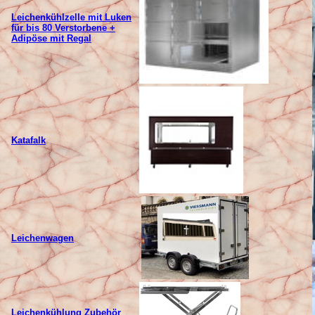
Leichenk
ühlzelle mit Luken
für bis 80 Verstorbene +
Adipöse mit Regal
Katafalk
Leichenwagen
Leichenk
ühlung Zubehör