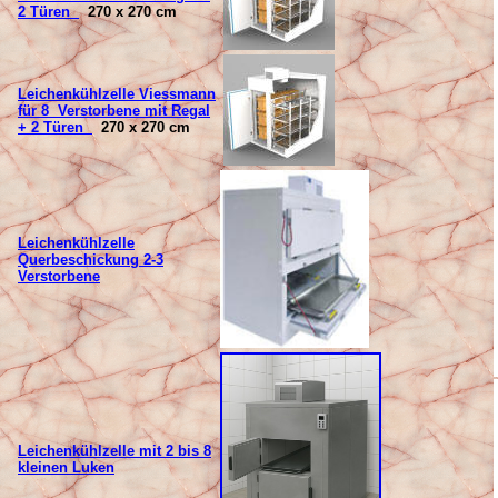
2 Türen
270 x 270 cm
Leichenk
ühlzelle Viessmann
für 8 Verstorbene mit Regal
+ 2 Türen
270 x 270 cm
Leichenk
ühlzelle
Querbeschickung 2-3
Verstorbene
Leichenkühlzelle mit 2 bis 8
kleinen Luken