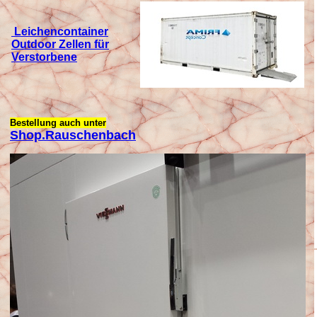
Leichencontainer
Outdoor
Zellen für
Verstorbene
Bestellung auch unter
Shop.Rauschenbach