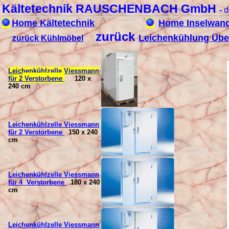
Kältetechnik RAUSCHENBACH GmbH
-
d
Home Kältetechnik
Home Inselwan
zurück
Leichenkühlung Übe
zurück Kühlmöbel
Leichenk
ühlzelle Viessmann
für
2
Verstorbene
120 x
240 cm
Leichenk
ühlzelle Viessmann
für
2
Verstorbene
150 x 240
cm
Leichenk
ühlzelle Viessmann
für
4
Verstorbene
180 x 240
cm
Leichenk
ühlzelle Viessmann