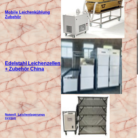
Mobile Leichenk
ühlung
Zubehör
Edelstahl Leichenzellen
+ Zubehör China
Nutwell Leichenlagerungs
system