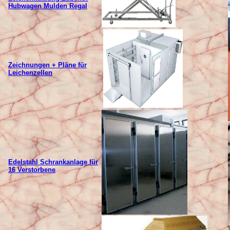
Hubwagen Mulden Regal
Zeichnungen + Pläne für
Leichenzellen
Edelstahl Schrankanlage für
16 Verstorbene