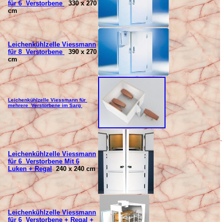
für
6
Verstorbene
330 x 270
cm
Leichenk
ühlzelle Viessmann
für
8
Verstorbene
390 x 270
cm
Leichenk
ühlzelle Viessmann für
mehrere Verstorbene im Sarg
Leichenk
ühlzelle Viessmann
für 6 Verstorbene Mit 6
Luken + Regal
240 x 240 cm
Leichenk
ühlzelle Viessmann
für 6 Verstorbene + Regal +