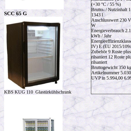
(+30 °C / 55 %)
Brutto- / Nutzinhalt 1
SCC 65 G
1343 l
Anschlusswert 230 V
W
Energieverbrauch 2.1
kWh / Jahr
Energieeffizienzklas
IV) E (EU 2015/109
Zubehör 9 Roste plus
rilsaniert 12 Roste p
rilsaniert
Bruttogewicht 350 k
Artikelnummer 5.030
UVP in 5.994,00 6.9
KBS KUG 110 Glastürkühlschrank