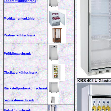
Labortiefkühlschrank
Medikamentenkühler
Pralinenkühlschrank
Prüfklimaschrank
Obstlagerkühlschrank
KBS 402 U Glastü
Rückstellprobenkühls
chrank
Sahneklimaschrank
Solarkühlschrank