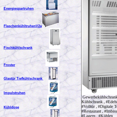
Energiespartruhen
FlaschenkühltruhenV2a
Fischkühlschrank
Froster
Glastür Tiefkühlschrank
Impulstruhen
Gewerbekühlschrank
Kühlschrank , #Edelst
#Volltür , #Digitale 
Kühldose
#Restaurant , #Imbis
#Lagern , #Kühlen