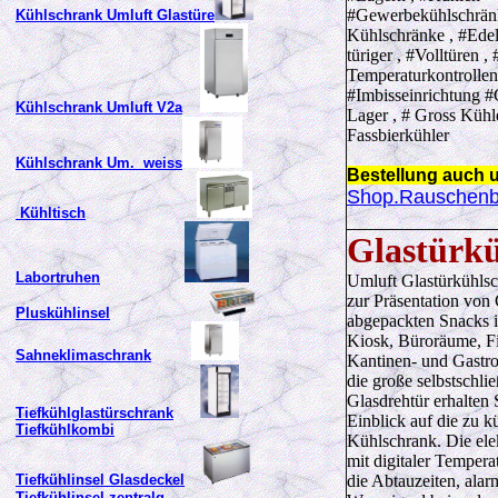
#Gewerbekühlschränk
Kühlschrank Umluft Glastüre
Kühlschränke , #Edels
türiger , #Volltüren , 
Temperaturkontrollen
#Imbisseinrichtung #
Kühlschrank Umluft V2a
Lager , # Gross Kühl
Fassbierkühler
Kühlschrank Um. weiss
Bestellung auch u
Shop.Rauschen
Kühltisch
Glastürk
Labortruhen
Umluft Glastürkühls
zur Präsentation von
Pluskühlinsel
abgepackten Snacks id
Kiosk, Büroräume, Fi
Sahneklimaschrank
Kantinen- und Gastr
die große selbstschli
Glasdrehtür erhalten 
Tiefkühlglastürschrank
Einblick auf die zu 
Tiefkühlkombi
Kühlschrank. Die ele
mit digitaler Tempera
Tiefkühlinsel Glasdeckel
die Abtauzeiten, alarm
Tiefkühlinsel zentralg.