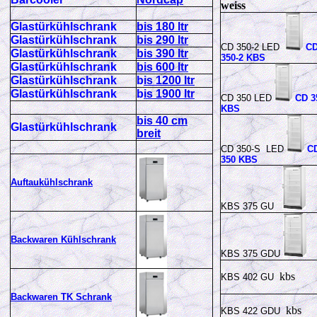
weiss
Glastürkühlschrank
bis 180 ltr
Glastürkühlschrank
bis 290 ltr
CD 350-2 LED
C
Glastürkühlschrank
bis 390 ltr
350-2 KBS
Glastürkühlschrank
bis 600 ltr
Glastürkühlschrank
b
is 1200 ltr
Glastürkühlschrank
b
is 1900 ltr
CD 350 LED
CD 3
KBS
bis 40 cm
Glastürkühlschrank
breit
CD 350-S LED
C
350 KBS
Auftaukühlschrank
KBS 375 GU
Backwaren Kühlschrank
KBS 375 GDU
kbs
KBS 402 GU
Backwaren TK Schrank
kbs
KBS 422 GDU