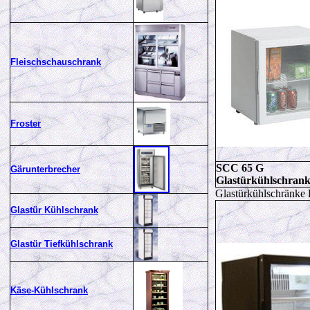
Fleischschauschrank
Froster
SCC
65 G
Gärunterbrecher
Glastürkühlschran
Glastürkühlschränk
Glastür Kühlschrank
Glastür Tiefkühlschrank
Käse-Kühlschrank