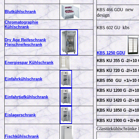
new
KBS 466 GDU
Blutkühlschrank
design
Chromatographie
Kühlschrank
kbs
KBS 602 GU
Dry Age Reifeschrank
Fleischreifeschrank
KBS 1250 GDU
KBS KU 355 G -2/+10 
Energiespar Kühlschrank
KBS KU 720 G -2/+10 
Einfahrkühlschrank
KBS 850 GU +1/+10 
KBS KU 1200 G -2/+1
Einfahrtiefkühlschrank
KBS KU 1420 G -2/+1
KBS KU 1850 G -2/+1
Eislagerschrank
KBS KU 1900 G +2/+8
Glastürkühlschränk
Fischkühlschrank