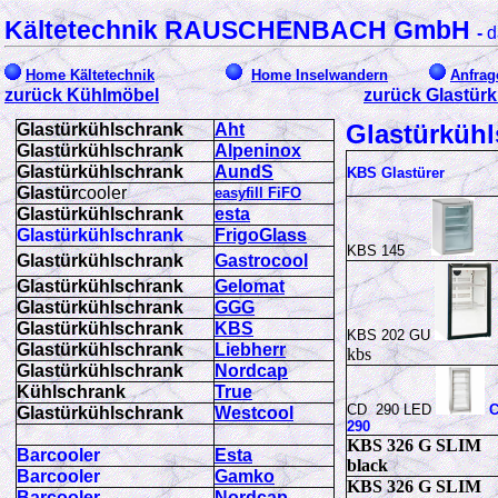
Kältetechnik RAUSCHENBACH GmbH
-
d
Home Kältetechnik
Home Inselwandern
Anfrag
zurück Kühlmöbel
zurück Glastür
Glastürküh
Glastürkühlschrank
Aht
Glastürkühlschrank
Alpeninox
Glastürkühlschrank
AundS
KBS Glastürer
Glastür
cooler
easyfill
FiFO
Glastürkühlschrank
esta
Glastürkühlschrank
FrigoGlass
KBS 145
Glastürkühlschrank
Gastrocool
Glastürkühlschrank
Gelomat
Glastürkühlschrank
GGG
Glastürkühlschrank
KBS
KBS 202 GU
Glastürkühlschrank
Liebherr
kbs
Glastürkühlschrank
Nordcap
Kühlschrank
True
CD 290 LED
Glastürkühlschrank
Westcool
290
KBS 326 G SLIM
Barcooler
Esta
black
Barcooler
Gamko
KBS 326 G SLIM
Barcooler
Nordcap