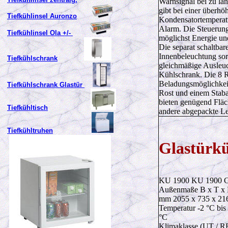
Warnsignal bei zu la
gibt bei einer überhö
Tiefkühlinsel Auronzo
Kondensatortemperatu
Alarm. Die Steuerung
Tiefkühlinsel Ola +/-
möglichst Energie und
Die separat schaltba
Innenbeleuchtung sorg
Tiefkühlschrank
gleichmäßige Ausleu
Kühlschrank. Die 8 R
Beladungsmöglichkei
Tiefkühlschrank Glastür
Rost und einem Stab
bieten genügend Flä
Tiefkühltisch
andere abgepackte Le
Tiefkühltruhen
Glastürk
KU 1900 KU 1900 
Außenmaße B x T x 
mm 2055 x 735 x 2
Temperatur -2 °C bis
°C
Klimaklasse (UT / RF