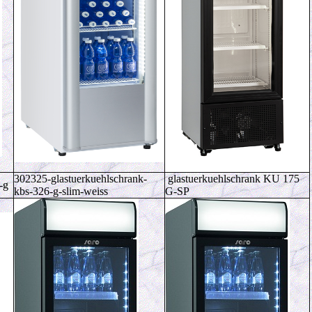
302325-glastuerkuehlschrank-
glastuerkuehlschrank KU 175
-g
kbs-326-g-slim-weiss
G-SP