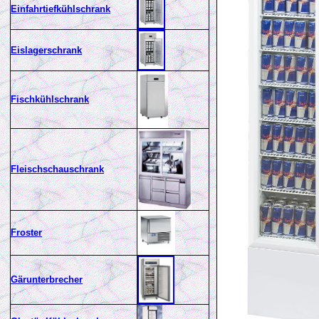
Einfahrtiefkühlschrank
Eislagerschrank
Fischkühlschrank
Fleischschauschrank
Froster
Gärunterbrecher