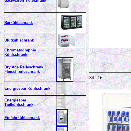
Backwaren TK Schrank
Barkühlschrank
Blutkühlschrank
Chromatographie
Kühlschrank
Dry Age Reifeschrank
Fleischreifeschrank
Sd 216
Energiespar Kühlschrank
Energiespar
Tiefkühlschrank
Einfahrkühlschrank