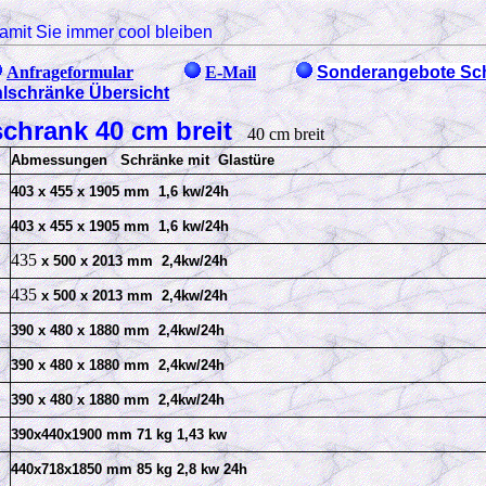
amit Sie immer cool bleiben
Anfrageformular
E-Mail
Sonderangebote Sch
hlschränke Übersicht
schrank 40 cm breit
40 cm breit
Abmessungen Schränke mit
Glastüre
403
x 455 x 1905 mm 1,6 kw/24h
403
x 455 x 1905 mm 1,6 kw/24h
435
x 500 x 2013 mm 2,4kw/24h
435
x 500 x 2013 mm 2,4kw/24h
390 x 480 x 1880 mm 2,4kw/24h
390 x 480 x 1880 mm 2,4kw/24h
390 x 480 x 1880 mm 2,4kw/24h
390x440x1900 mm 71 kg 1,43 kw
440x718x1850 mm 85 kg 2,8 kw 24h