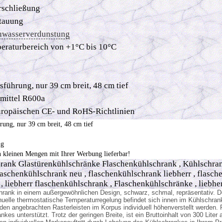
rschließung
tauung
uwasserverdunstung
eraturbereich von +1°C bis 10°C
führung, nur 39 cm breit, 48 cm tief
emittel R600a
uropäischen CE- und RoHS-Richtlinien
ung, nur 39 cm breit, 48 cm tief
ng
n kleinen Mengen mit Ihrer Werbung lieferbar!
rank Glastürenkühlschränke Flaschenkühlschrank , Kühlschrank 
laschenkühlschrank neu , flaschenkühlschrank liebherr , flasche
, liebherr flaschenkühlschrank , Flaschenkühlschränke , liebhe
hrank in einem außergewöhnlichen Design, schwarz, schmal, repräsentativ. De
anuelle thermostatische Temperaturregelung befindet sich innen im Kühlschran
den angebrachten Rasterleisten im Korpus individuell höhenverstellt werden.
ankes unterstützt. Trotz der geringen Breite, ist ein Bruttoinhalt von 300 Lit