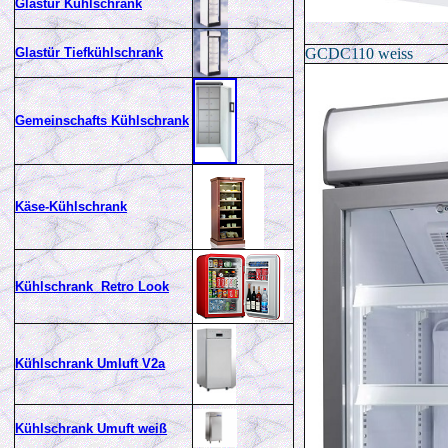
Glastür Kühlschrank
Glastür Tiefkühlschrank
GCDC110 weiss
Gemeinschafts Kühlschrank
Käse-Kühlschrank
Kühlschrank Retro Look
Kühlschrank Umluft V2a
Kühlschrank Umuft weiß