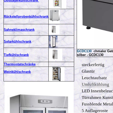
Obstlagerkühlschrank
Rückstellprobenkühls
chrank
Sahneklimaschrank
Solarkühlschrank
GCDC130
chmaler Getr
Tiefkühlschrank
silber - GCDC130
Thermostatschränke
steckerfertig
Glastür
Weinkühlschrank
Leuchtaufsatz
Umluftkühlung
LED Innenbeleuch
Türrahmen Kunsts
Fussblende Metal
5 Auflageroste