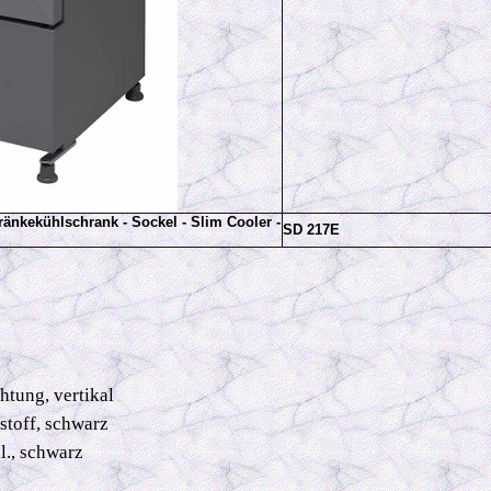
änkekühlschrank - Sockel - Slim Cooler -
SD 217E
tung, vertikal
toff, schwarz
l., schwarz