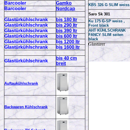
Barcooler
Gamko
KBS 326 G SLIM weiss
Barcooler
Nordcap
Saro Sk 301
Glastürkühlschrank
bis 180 ltr
Ku 175 G-SP weiss ,
Glastürkühlschrank
bis 290 ltr
Front black
Glastürkühlschrank
bis 390 ltr
AHT KÜHLSCHRANK
FANCY SLIM seiten
Glastürkühlschrank
bis 600 ltr
black
Glastürkühlschrank
b
is 1200 ltr
Glastürer
Glastürkühlschrank
b
is 1600 ltr
bis 40 cm
Glastürkühlschrank
breit
Auftaukühlschrank
Backwaren Kühlschrank