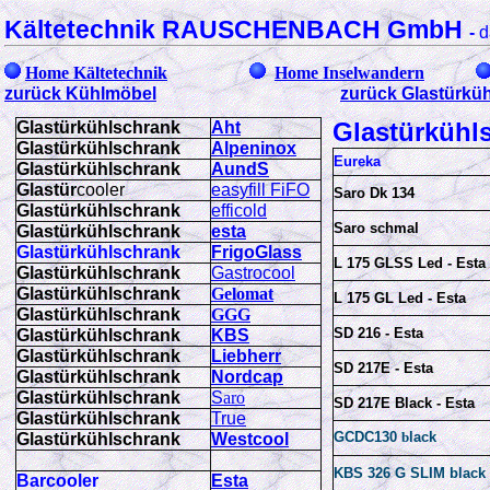
Kältetechnik RAUSCHENBACH GmbH
-
d
Home Kältetechnik
Home Inselwandern
zurück Kühlmöbel
zurück Glastürkü
Glastürkühl
Glastürkühlschrank
Aht
Glastürkühlschrank
Alpeninox
Eureka
Glas
türkühlschrank
AundS
Glastür
cooler
easyfill FiFO
Saro Dk 134
Glastürkühlschrank
efficold
Saro schmal
Glastürkühlschrank
esta
Glastürkühlschrank
FrigoGlass
L 175 GLSS Led - Esta
Glastürkühlschrank
Gastrocool
Glastürkühlschrank
Gelomat
L 175 GL Led - Esta
Glastürkühlschrank
GGG
SD 216 - Esta
Glastürkühlschrank
KBS
Glastürkühlschrank
Liebherr
SD 217E - Esta
Glastürkühlschrank
Nordcap
Glastürkühlschrank
S
aro
SD 217E Black - Esta
Glastürkühlschrank
True
GCDC130
b
lack
Glastürkühlschrank
Westcool
KBS 326 G SLIM black
Barcooler
Esta