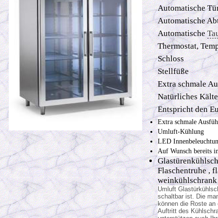
Automatische Tü
Automatische Ab
Automatische
Ta
Thermostat, Temp
Schloss
Stellfüße
Extra schmale Aus
Natürliches Kält
Entspricht den E
Extra schmale Ausführ
Umluft-Kühlung
LED Innenbeleuchtu
Auf Wunsch bereits i
Glastürenkühlsch
Flaschentruhe , f
weinkühlschrank 
Umluft Glastürkühlsc
schaltbar ist. Die m
können die Roste an 
Auftritt des Kühlschr