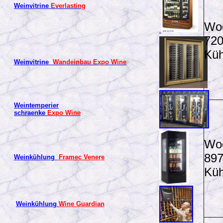
Weinvitrine
Everlasting
Woo
720
Küh
Weinvitrine
Wandeinbau Expo Wine
Weintemperier
schraenke
Expo Wine
Woo
897
Weinkühlung
Framec Venere
Küh
Weinkühlung
Wine Guardian