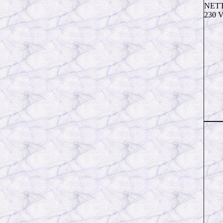
NETT
230 