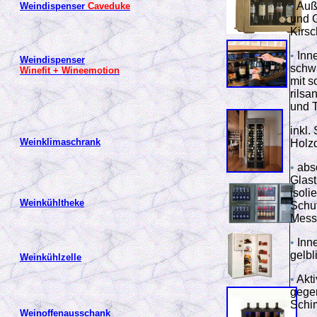
•
Auß
Weindispenser
Caveduke
und 
Kirs
•
Inn
Weindispenser
schwa
Winefit + Wineemotion
mit 
rilsa
und 
inkl.
Weinklimaschrank
Holz
•
abs
Glast
isoli
Weinkühltheke
Schu
Mess
•
Inn
gelb
Weinkühlzelle
•
Akti
gege
Schi
Weinoffenausschank