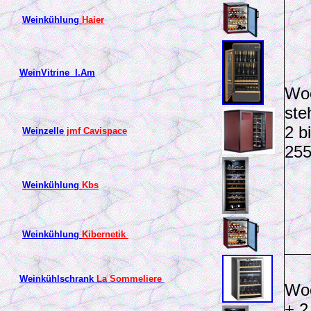
Weinkühlung
Haier
WeinVitrine
I.Am
Woo
ste
2 b
Weinzelle
jmf Cavispace
25
Weinkühlung
Kbs
Weinkühlung
Kibernetik
Weinkühlschrank
La Sommeliere
Woo
+ 2