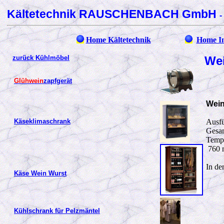
Kältetechnik RAUSCHENBACH GmbH
-
Home Kältetechnik
Home I
zurück Kühlmöbel
Wei
Glühwein
zapfgerät
Wei
Käseklimaschrank
Ausfü
Gesam
Tempe
760 
In de
Käse Wein Wurst
Kühlschrank für Pelzmäntel