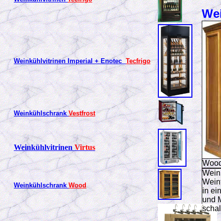
We
Weinkühlvitrinen Imperial + Enotec
Tecfrigo
Weinkühlschrank
Vestfrost
Weinkühlvitrinen
Virtus
Wood
Wein
Wein
Weinkühlschrank
Wood
in ei
und M
schal