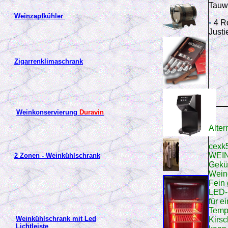
Tauw
Weinzapfkühler
•
4 R
Justi
Zigarrenklimaschrank
Weinkonservierung
Duravin
Alter
cexk
WEIN
2 Zonen - Weinkühlschrank
Geküh
Wein
Fein 
LED-
für e
Tempe
Weinkühlschrank mit Led
Kirs
Lichtleiste