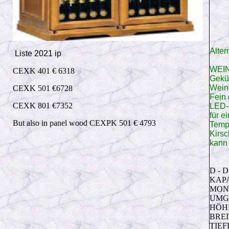
Alte
Liste 2021 ip
WEIN
CEXK 401 € 6318
Geküh
Wein
CEXK 501 €6728
Fein 
CEXK 801 €7352
LED-
für e
But also in panel wood CEXPK 501 € 4793
Tempe
Kirs
kann 
D - 
KAPA
MON
UMG
HÖHE
BREI
TIEF