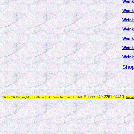
Weink
Weink
Weink
Weink
Weink
Weink
Weink
Sho
Phone +49 2261 94410
26.02.26 Copyright Kaeltetechnik Rauschenbach GmbH
Impr