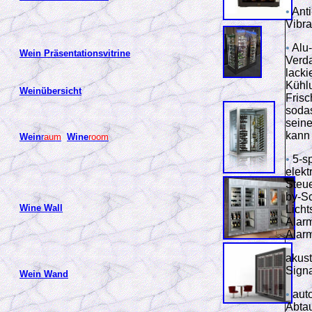
•
Anti
Vibr
•
Alu
Wein Präsentationsvitrine
Verd
lacki
Kühlu
Weinübersicht
Frisc
soda
sein
kann
Wein
r
aum
Wine
room
•
5-s
elekt
Steue
by-Sc
Wine Wall
Licht
Alar
Alarm
akus
Sign
Wein Wand
•
aut
Abta