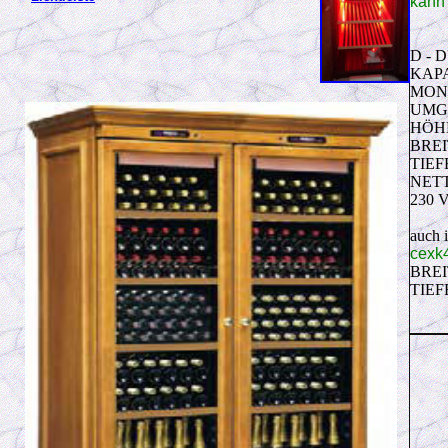
kann 
D - 
KAPA
MON
UMG
HÖHE
BREI
TIEF
NETT
230 
auch i
cexk
BREI
TIEF