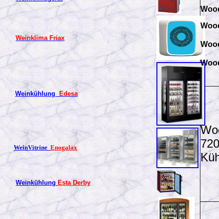
Wood
Wood
Weinklima Friax
Wood
Wood
Weinkühlung
Edesa
Woo
720
WeinVitrine
Enogalax
Küh
Weinkühlung
Esta Derby