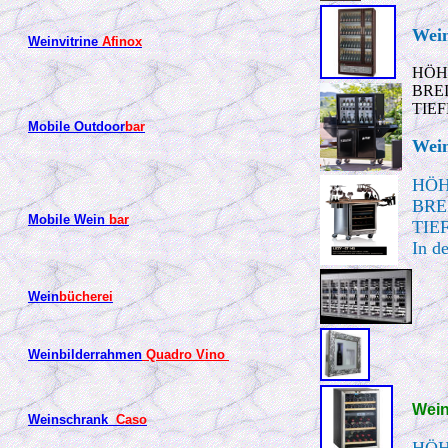
Wei
Weinvitrine
Afinox
HÖHE
BREI
TIEF
Mobile Outdoor
bar
Wei
HÖH
BRE
Mobile Wein
bar
TIEF
In d
Wein
bücherei
Weinbilderrahmen
Quadro Vino
Wei
Weinschrank
Caso