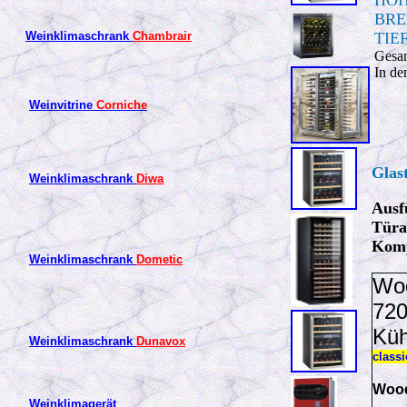
HÖH
BRE
Weinklimaschrank
Chambrair
TIEF
Gesam
In de
Weinvitrine
Corniche
Glas
Weinklimaschrank
Diwa
Ausf
Türa
Komp
Weinklimaschrank
Dometic
Woo
720
Küh
Weinklimaschrank
Dunavox
class
Wood
Weinklimagerät