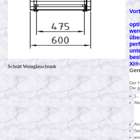
Vort
opt
wer
übe
per
unt
bes
Xi®
Schnitt Weinglasschrank
Gen
Der H
Die g
1-
Ab
1-
2-
3-
An
Se
ei