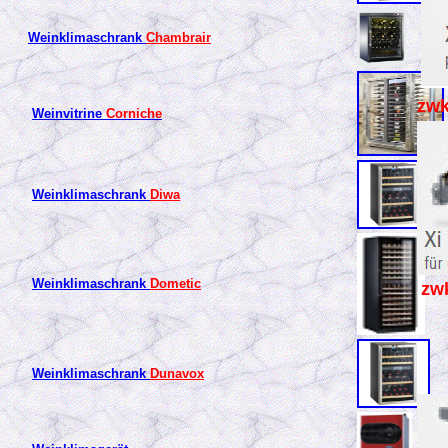
Weinklimaschrank
Chambrair
zwk
Weinvitrine
Corniche
Weinklimaschrank
Diwa
Weinklimaschrank
Dometic
zw
Weinklimaschrank
Dunavox