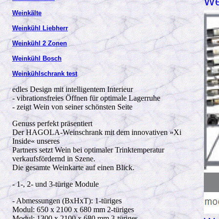
We
Weinkälte
Weinkühl Liebherr
Weinkühl 2 Zonen
Weinkühl Bosch
Weinkühlschrank test
edles Design mit intelligentem Interieur
- vibrationsfreies Öffnen für optimale Lagerruhe
- zeigt Wein von seiner schönsten Seite
Genuss perfekt präsentiert
Der HAGOLA-Weinschrank mit dem innovativen »Xi
Inside« unseres
Partners setzt Wein bei optimaler Trinktemperatur
verkaufsfördernd in Szene.
Die gesamte Weinkarte auf einen Blick.
- 1-, 2- und 3-türige Module
- Abmessungen (BxHxT): 1-türiges
Modul: 650 x 2100 x 680 mm 2-türiges
Modul: 1300 x 2100 x 680 mm 3-türiges