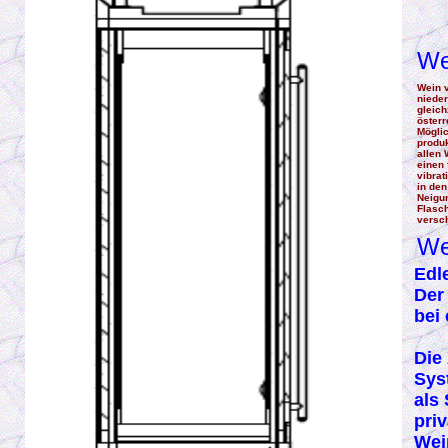
We
Wein v
niede
gleich
öster
Möglic
produk
allen
einen 
vibrat
in den
Neigun
Flasch
versc
We
Edl
Der
bei
Die
Sys
als
pri
Wei