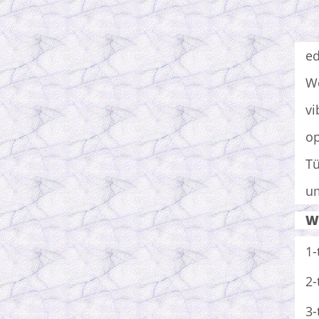
ed
We
vi
op
Tü
um
We
1-
2-
3-