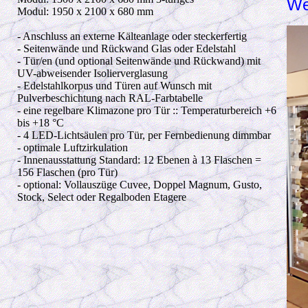
We
Modul: 1950 x 2100 x 680 mm
- Anschluss an externe Kälteanlage oder steckerfertig
- Seitenwände und Rückwand Glas oder Edelstahl
- Tür/en (und optional Seitenwände und Rückwand) mit
UV-abweisender Isolierverglasung
- Edelstahlkorpus und Türen auf Wunsch mit
Pulverbeschichtung nach RAL-Farbtabelle
- eine regelbare Klimazone pro Tür :: Temperaturbereich +6
bis +18 °C
- 4 LED-Lichtsäulen pro Tür, per Fernbedienung dimmbar
- optimale Luftzirkulation
- Innenausstattung Standard: 12 Ebenen à 13 Flaschen =
156 Flaschen (pro Tür)
- optional: Vollauszüge Cuvee, Doppel Magnum, Gusto,
Stock, Select oder Regalboden Etagere