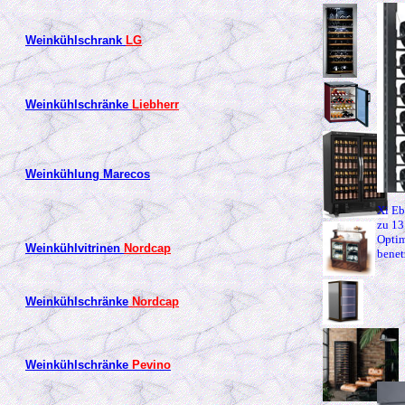
Weinkühlschrank
LG
Weinkühlschränke
Liebherr
Weinkühlung Marecos
Xi Eb
zu 13
Optim
Weinkühlvitrinen
Nordcap
benet
Weinkühlschränke
Nordcap
Weinkühlschränke
Pevino