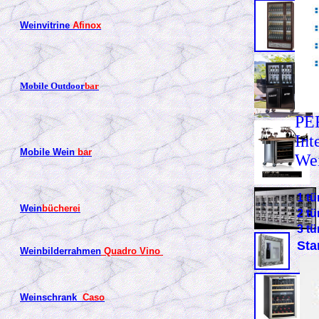
Weinvitrine
Afinox
Mobile Outdoor
bar
PE
Int
Mobile Wein
bar
Wei
1 t
Wein
bücherei
2 t
3 t
Sta
Weinbilderrahmen
Quadro Vino
Weinschrank
Caso