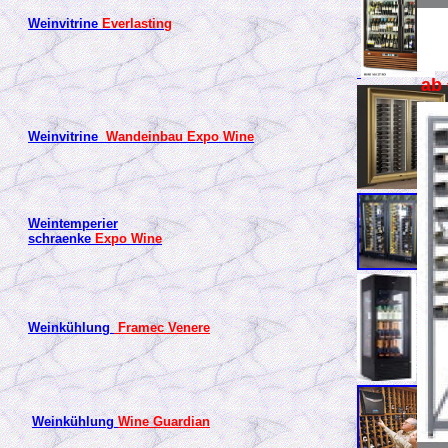
Weinvitrine
Everlasting
ab 
Weinvitrine
Wandeinbau Expo Wine
Weintemperier
schraenke
Expo Wine
Weinkühlung
Framec Venere
Weinkühlung
Wine Guardian