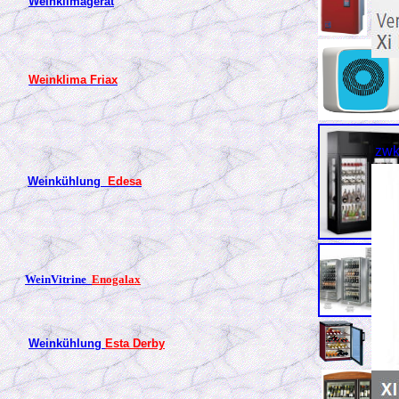
Weinklimagerät
Weinklima Friax
zwk
Weinkühlung
Edesa
WeinVitrine
Enogalax
Weinkühlung
Esta Derby