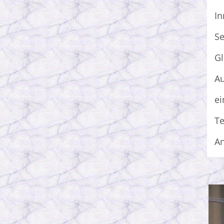
In
Se
Gl
Au
ei
Te
An