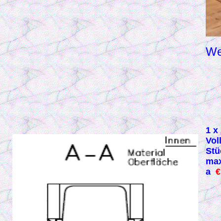
We
1
x 
Vol
Stü
max
a
€