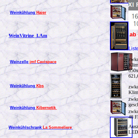
Weinkühlung
Haier
ab 
WeinVitrine
I.Am
List
zwkd
Weinzelle
jmf Cavispace
Klim
650x
621,
Weinkühlung
Kbs
zwkd
Klim
zwkd
gesc
Weinkühlung
Kibernetik
zwkd
48 F
Ausz
Weinkühlschrank
La Sommeliere
LED-