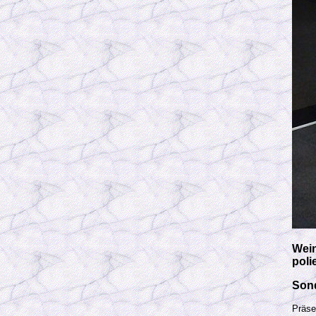
Wein
poli
Son
Präse