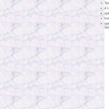
Te
4 
opt
In
op
Se