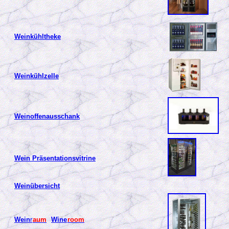
Weinkühltheke
Weinkühlzelle
Weinoffenausschank
Wein Präsentationsvitrine
Weinübersicht
Wein
r
aum
Wine
room