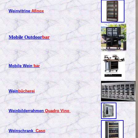
Weinvitrine
Afinox
Mobile Outdoor
bar
Mobile Wein
bar
Wein
bücherei
Weinbilderrahmen
Quadro Vino
Weinschrank
Caso