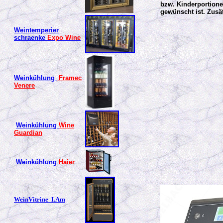
bzw. Kinderportionen
gewünscht ist. Zusä
Weintemperier
schraenke
Expo Wine
Weinkühlung
Framec
Venere
Weinkühlung
Wine
Guardian
Weinkühlung
Haier
WeinVitrine
I.Am