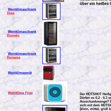
über ein heißes
Weinklimaschrank
Diwa
Weinklimaschrank
Dometic
Weinklimaschrank
Dunavox
Weinklimagerät
Weinklima Friax
Der HOTSHOT Heißge
Dürfen es 0,2 - 0,3 
Ausschankmenge? Bis
sich mit dem HOTSH
(klein, mittel, groß 