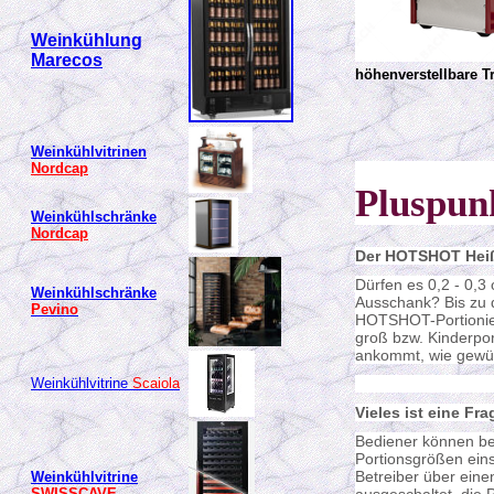
Weinkühlung
Marecos
höhenverstellbare T
Weinkühlvitrinen
Nordcap
Pluspun
Weinkühlschränke
Nordcap
Der HOTSHOT Heißg
Dürfen es 0,2 - 0,3
Weinkühlschränke
Ausschank? Bis zu d
Pevino
HOTSHOT-Portionier
groß bzw. Kinderport
ankommt, wie gewün
Weinkühlvitrine
Scaiola
Vieles ist eine Fr
Bediener können b
Portionsgrößen eins
Betreiber über ein
Weinkühlvitrine
SWISSCAVE