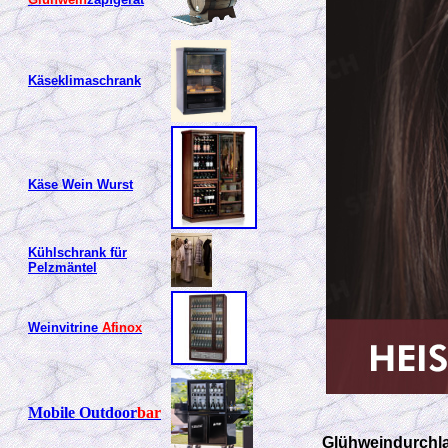
Käseklimaschrank
Käse Wein Wurst
Kühlschrank für
Pelzmäntel
Weinvitrine
Afinox
Mobile Outdoor
bar
Glühweindurchla