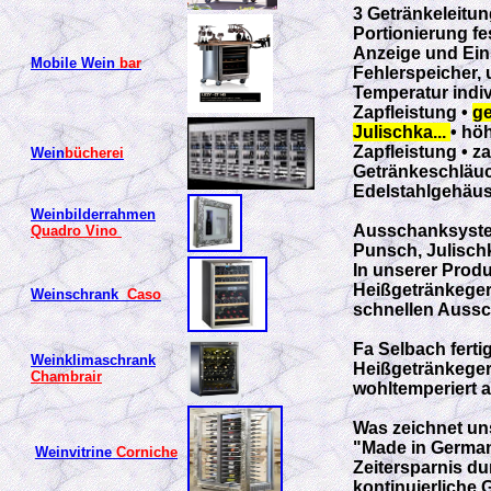
3 Getränkeleitu
Portionierung fe
Anzeige und Eins
Mobile Wein
bar
Fehlerspeicher, 
Temperatur indiv
Zapfleistung •
ge
Julischka...
• hö
Zapfleistung • za
Wein
bücherei
Getränkeschläuc
Edelstahlgehäu
Weinbilderrahmen
Ausschanksystem
Quadro Vino
Punsch, Julischk
In unserer Produ
Heißgetränkegerä
Weinschrank
Caso
schnellen Auss
Fa Selbach ferti
Weinklimaschrank
Heißgetränkeger
Chambrair
wohltemperiert 
Was zeichnet uns
"Made in Germany
Weinvitrine
Corniche
Zeitersparnis du
kontinuierliche