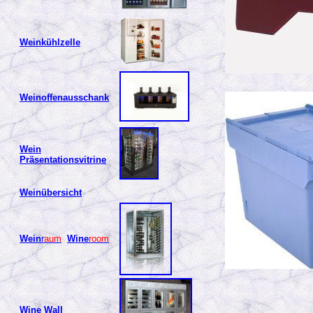
Weinkühlzelle
Weinoffenausschank
Wein
Präsentationsvitrine
Weinübersicht
Wein
r
aum
Wine
room
Wine Wall