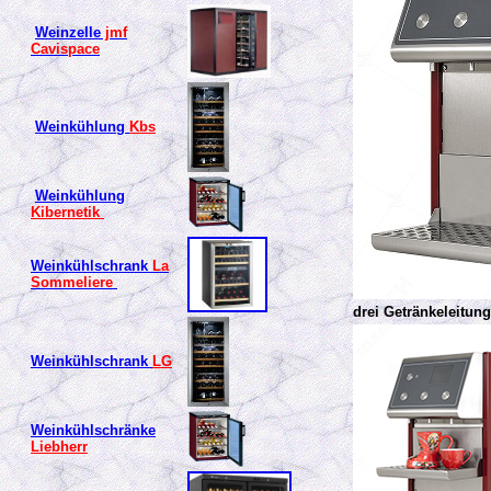
Weinzelle
jmf
Cavispace
Weinkühlung
Kbs
Weinkühlung
Kibernetik
Weinkühlschrank
La
Sommeliere
drei Getränkeleitun
Weinkühlschrank
LG
Weinkühlschränke
Liebherr