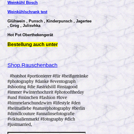
Weinkühl Bosch
Weinkühlschrank test
Glühwein , Punsch , Kinderpunsch , Jagertee
, Grog , Julisvhka
Hot Pot Oberthekengerät
Bestellung auch unter
Shop.Rauschenbach
#hotshot #portionierer #für #heißgetränke
#photography #danke #eventograph
#shooting #die #astridsöll #instagood
#immer #winterhochzeit #photooftheday
#und #münchen #fashion #love
#himmelarschundzwirn #lifestyle #den
#heimatliebe #naturephotography #berlin
#dirndlcouture #annalinsefotografie
#viktualienmarkt #fotography #dich
#justmarried,