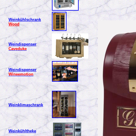
Weinkühlschrank
Wood
Weindispenser
Caveduke
Weindispenser
Wineemotion
Weinklimaschrank
Weinkühltheke