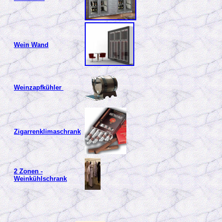
Wein Wand
Weinzapfkühler
Zigarrenklimaschrank
2 Zonen -
Weinkühlschrank