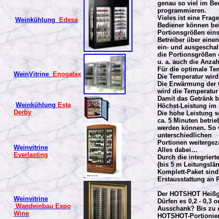
genau so viel im Be
programmieren.
Vieles ist eine Frag
Weinkühlung
Edesa
Bediener können be
Portionsgrößen eins
Betreiber über ein
ein- und ausgeschal
die Portionsgrößen 
u. a. auch die Anzah
Für die optimale T
WeinVitrine
Enogalax
Die Temperatur wird
Die Erwärmung der G
wird die Temperatur
Damit das Getränk b
Weinkühlung
Esta
Höchst-Leistung im
Derby
Die hohe Leistung s
ca. 5 Minuten betrie
werden können. So 
unterschiedlichen
Portionen weitergez
Weinvitrine
Alles dabei…
Everlasting
Durch die integrier
(bis 5 m Leitungslä
Komplett-Paket sind
Erstausstattung an 
Der HOTSHOT Heißge
Weinvitrine
Dürfen es 0,2 - 0,3 
Wandeinbau Expo
Ausschank? Bis zu d
Wine
HOTSHOT-Portioniere