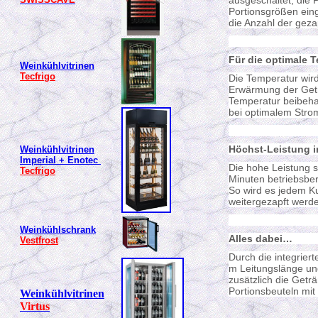
ausgeschaltet, die
Portionsgrößen eing
die Anzahl der geza
Für die optimale
Weinkühlvitrinen
Tecfrigo
Die Temperatur wir
Erwärmung der Getr
Temperatur beibehal
bei optimalem Strom
Höchst-Leistung i
Weinkühlvitrinen
Imperial + Enotec
Die hohe Leistung s
Tecfrigo
Minuten betriebsber
So wird es jedem K
weitergezapft werd
Weinkühlschrank
Alles dabei…
Vestfrost
Durch die integrier
m Leitungslänge und
zusätzlich die Getr
Portionsbeuteln mit
Weinkühlvitrinen
Virtus