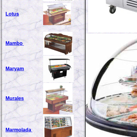
Lotus
Mambo
Maryam
Murales
Marmolada