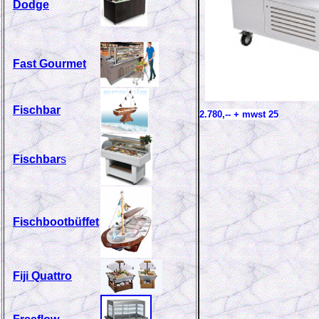
Dodge
Fast Gourmet
Fischbar
2.780,-
- + mwst 25
Fischbar
s
Fischbootbüffet
Fiji Quattro