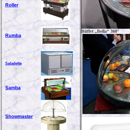
Roller
Büffet „Bella“ 360°
Rumba
Saladette
Samba
Showmaster