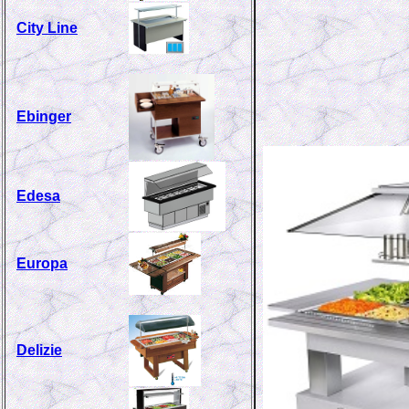
City Line
Ebinger
Edesa
Europa
Delizie