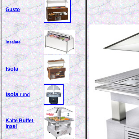
Gusto
Insalate
Isola
Isola
rund
K
alte Buffet
Insel