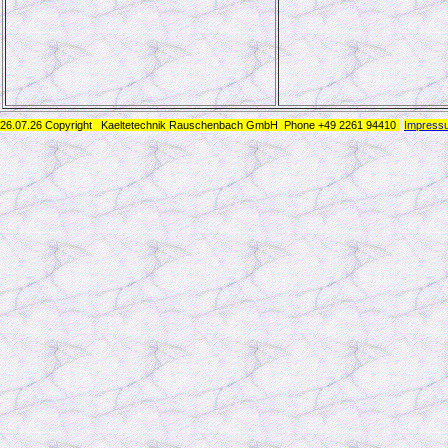
26.07.26 Copyright Kaeltetechnik Rauschenbach GmbH
Phone +49 2261 94410
Impress