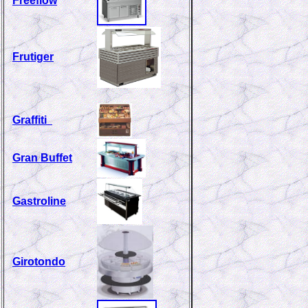
Freeflow
Frutiger
Graffiti
Gran Buffet
Gastroline
Girotondo