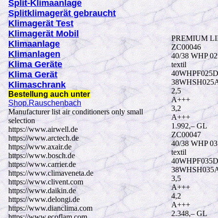
Split-Klimaanlage
Splitklimagerät
gebraucht
K
limagerät Test
K
limagerät Mobil
PREMIUM L
K
limaanlage
ZC00046
K
limanlagen
40/38 WHP 02
K
lima Geräte
textil
40WHPF025D
K
lima Gerät
38WHSH025A
Klimaschrank
2,5
Bestellung auch unter
A+++
Shop.Rauschenbach
3,2
Manufacturer list air conditioners only small
A+++
selection
1.992,– GL
https://www.airwell.de
ZC00047
https://www.arctech.de
40/38 WHP 03
https://www.axair.de
textil
https://www.bosch.de
40WHPF035D
https://www.carrier.de
38WHSH035A
https://www.climaveneta.de
3,5
https://www.clivent.com
A+++
https://www.daikin.de
4,2
https://www.delongi.de
A+++
https://www.dianclima.com
2.348,– GL
https://www.ecoflam.com