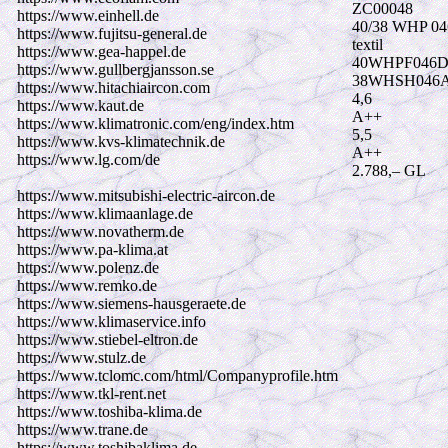
ZC00048
https://www.einhell.de
40/38 WHP 04
https://www.fujitsu-general.de
textil
https://www.gea-happel.de
40WHPF046D
https://www.gullbergjansson.se
38WHSH046A
https://www.hitachiaircon.com
4,6
https://www.kaut.de
A++
https://www.klimatronic.com/eng/index.htm
5,5
https://www.kvs-klimatechnik.de
A++
https://www.lg.com/de
2.788,– GL
https://www.mitsubishi-electric-aircon.de
https://www.klimaanlage.de
https://www.novatherm.de
https://www.pa-klima.at
https://www.polenz.de
https://www.remko.de
https://www.siemens-hausgeraete.de
https://www.klimaservice.info
https://www.stiebel-eltron.de
https://www.stulz.de
https://www.tclomc.com/html/Companyprofile.htm
https://www.tkl-rent.net
https://www.toshiba-klima.de
https://www.trane.de
https://www.toshibaklima.de