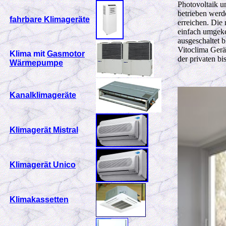
Photovoltaik 
betrieben werd
fahrbare Klimageräte
erreichen. Die
einfach umgeke
ausgeschaltet 
Vitoclima Gerä
Klima mit
Gasmotor
der privaten bi
Wärmepumpe
Kanalklimageräte
Klimagerät Mistral
Klimagerät Unico
Klimakassetten