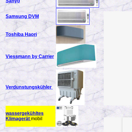
Sanyo
Samsung DVM
Toshiba Haori
Viessmann by Carrier
Verdunstungskühler
wassergekühltes
Klimagerät
mobil