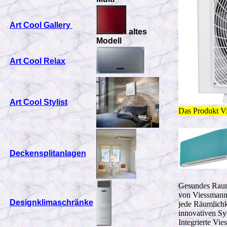
Art Cool Gallery
altes
Modell
Art Cool Relax
Art Cool Stylist
Das Produkt Vi
Deckensplitanlagen
Gesundes Raum
von Viessmann 
Designklimaschränke
jede Räumlichk
innovativen Sy
Integrierte Vi