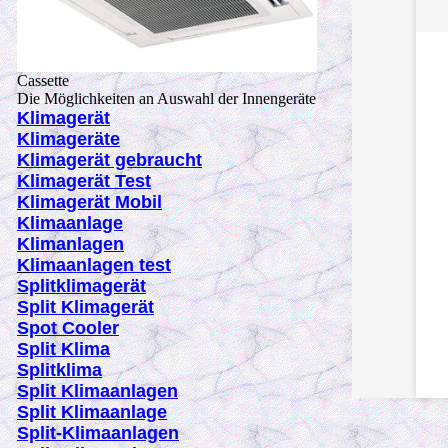
Cassette
Die Möglichkeiten an Auswahl der Innengeräte
K
limagerät
K
limageräte
K
limagerät gebraucht
K
limagerät Test
K
limagerät Mobil
K
limaanlage
K
limanlagen
K
limaanlagen
test
Splitklimagerät
Split Klimagerät
Spot Cooler
Split Klima
Splitklima
Split Klimaanlagen
Split Klimaanlage
Split-Klimaanlagen