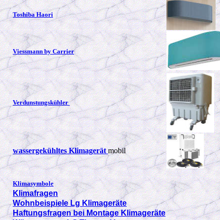
Toshiba Haori
Viessmann by Carrier
Verdunstungskühler
wassergekühltes Klimagerät
mobil
Klimasymbole
Klimafragen
Wohnbeispiele Lg Klimageräte
Haftungsfragen bei Montage Klimageräte