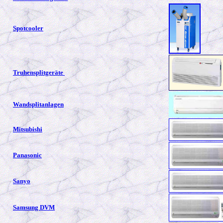
Spotcooler
Truhensplitgeräte
Wandsplitanlagen
Mitsubishi
Panasonic
Sanyo
Samsung DVM