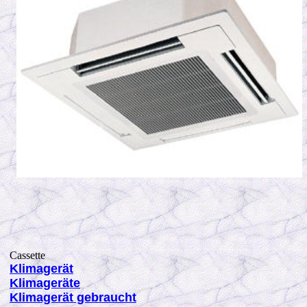
Cassette
K
limagerät
K
limageräte
K
limagerät gebraucht