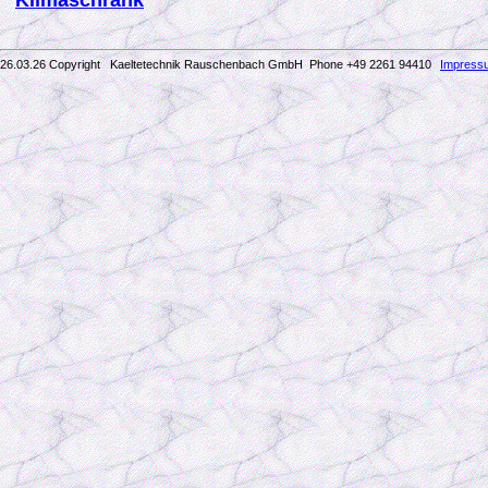
Klimaschrank
26.03.26 Copyright Kaeltetechnik Rauschenbach GmbH
Phone +49 2261 94410
Impress