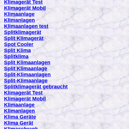
K
limagerät Test
K
limagerät Mobil
K
limaanlage
K
limanlagen
K
limaanlagen test
Splitklimagerät
Split Klimagerät
Spot Cooler
Split Klima
Splitklima
Split Klimaanlagen
Split Klimaanlage
Split-Klimaanlagen
Split-Klimaanlage
Splitklimagerät gebraucht
K
limagerät Test
K
limagerät Mobil
K
limaanlage
K
limanlagen
K
lima Geräte
K
lima Gerät