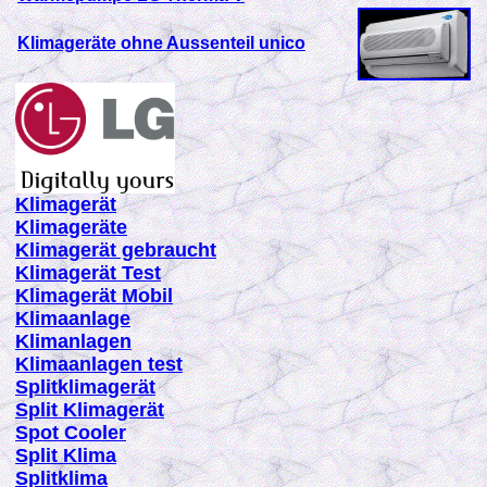
Klimageräte ohne Aussenteil unico
K
limagerät
K
limageräte
K
limagerät gebraucht
K
limagerät Test
K
limagerät Mobil
K
limaanlage
K
limanlagen
K
limaanlagen test
Splitklimagerät
Split Klimagerät
Spot Cooler
Split Klima
Splitklima