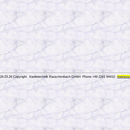
26.03.26 Copyright Kaeltetechnik Rauschenbach GmbH
Phone +49 2261 94410
Impress