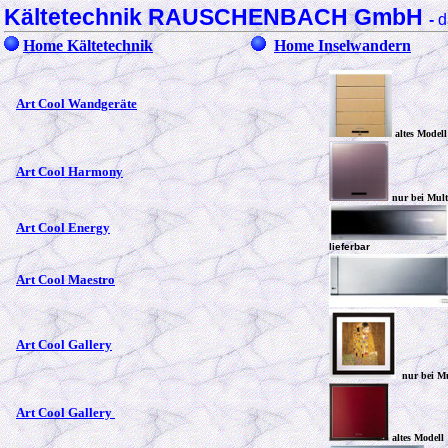
Kältetechnik RAUSCHENBACH GmbH
-
d
Home Kältetechnik
Home Inselwandern
Art Cool Wandgeräte
altes Modell
Art Cool Harmony
nur bei Mult
Art Cool Energy
lieferbar
Art Cool Maestro
Art Cool Gallery
nur bei Mu
Art Cool Gallery
altes Modell