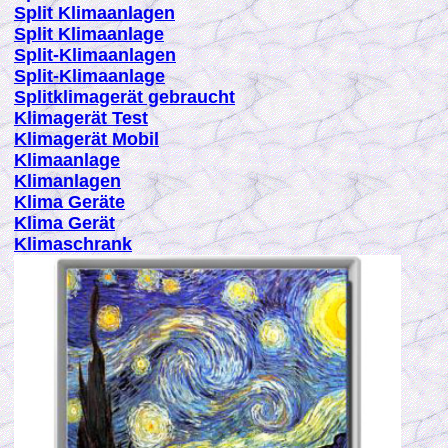
Split Klimaanlagen
Split Klimaanlage
Split-Klimaanlagen
Split-Klimaanlage
Splitklimagerät gebraucht
K
limagerät Test
K
limagerät Mobil
K
limaanlage
K
limanlagen
K
lima Geräte
K
lima Gerät
Klimaschrank