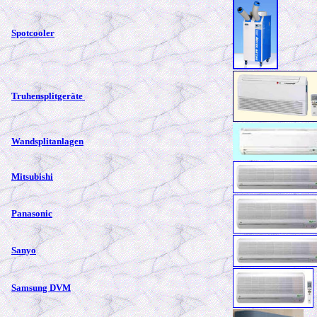
Spotcooler
Truhensplitgeräte
Wandsplitanlagen
Mitsubishi
Panasonic
Sanyo
Samsung DVM