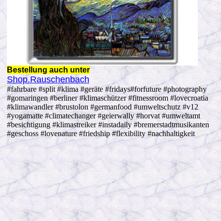
Bestellung auch unter
Shop.Rauschenbach
#fahrbare #split #klima #geräte #fridays#forfuture #photography
#gomaringen #berliner #klimaschützer #fitnessroom #lovecroatia
#klimawandler #brustolon #germanfood #umweltschutz #v12
#yogamatte #climatechanger #geierwally #horvat #umweltamt
#besichtigung #klimastreiker #instadaily #bremerstadtmusikanten
#geschoss #lovenature #friedship #flexibility #nachhaltigkeit