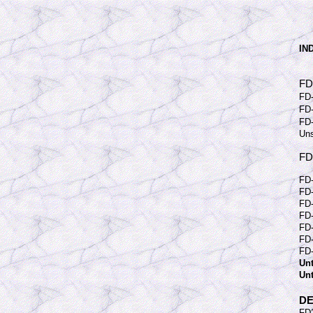
IN
FD
FD-
FD-
FD-
Uns
FD
FD
FD
FD
FD
FD
FD
FD
Unt
Unt
DE
FD2