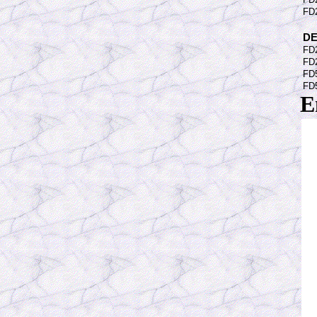
FD
DE
FD2
FD2
FD5
FD5
E