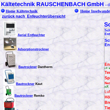
Kältetechnik RAUSCHENBACH GmbH
-
d
Home Kältetechnik
Home Inselwande
zurück nach Enfeuchterübersicht
S
Sc
E
nt
Aerial Entfeuchter
Sc
E
n
Adsorptionstrockner
En
Bautrockner
Dantherm
r.F. 
Te
Sp
Nen
Bautrockner
Kaut
r.F
Luf
Bautrockner
Remko
Hö
Br
Ti