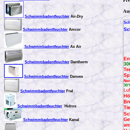
Pre
Aus
Schwimmbadentfeuchter
Air-Dry
Sch
Sc
Schwimmbadentfeuchter
Amcor
Schwimmbadentfeuchter
Ax Air
En
Schwimmbadentfeuchter
Dantherm
30
Te
Sp
Schwimmbadentfeuchter
Danvex
Nen
30°
Luf
Schwimmbadentfeuchter
Fral
Hö
Br
Schwimmbadentfeuchter
Hidros
Ti
Sc
Ge
Schwimmbadentfeuchter
Kanal
an