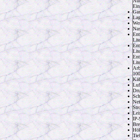
Auf
Ein
Gar
Lag
Wer
Nas
Ent
Lit
Ent
Lit
Ent
Lit
Arb
100
Käl
Luf
Dru
Sch
Net
Str
Lei
IP-
Bre
Hö
Tie