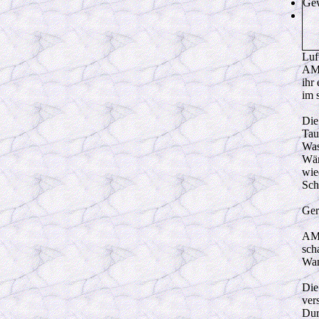
Gew
Luf
AMC
ihr
im 
Die
Tau
Was
Wär
wie
Sch
Ger
AMC
sch
Wan
Die
ver
Dur