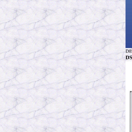
D8
DS