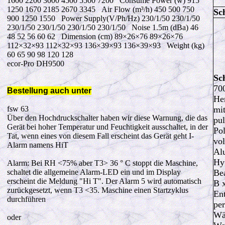
1600 2200 3000 4500 5500 7200
Consume
Power
(w) 915
1250 1670 2185 2670 3345
Air
Flow
(m³/h) 450 500 750
Sc
900 1250 1550
Power
Supply(V/Ph/Hz) 230/1/50 230/1/50
230/1/50 230/1/50 230/1/50 230/1/50
Noise
1.5m
(dBa) 46
48 52 56 60 62
Dimension
(cm) 89
×26×76
89×26×76
112
×32×93
112×32×93 136
×39×93
136×39×93
Weight
(kg)
60 65 90 98 120 128
ecor-Pro DH9500
Sc
70
Bestellung auch unter
He
fsw 63
mi
Über den Hochdruckschalter haben wir diese Warnung, die das
pul
Gerät bei hoher Temperatur und Feuchtigkeit ausschaltet, in der
Pol
Tat, wenn eines von diesem Fall erscheint das Gerät geht I-
vo
Alarm namens HiT
Al
Hyg
Alarm: Bei RH <75% aber T3> 36 ° C stoppt die Maschine,
schaltet die allgemeine Alarm-LED ein und im Display
Be
erscheint die Meldung "Hi T".
Der Alarm 5 wird automatisch
B 
zurückgesetzt, wenn T3 <35.
Maschine einen Startzyklus
Ent
durchführen
per
Wä
oder