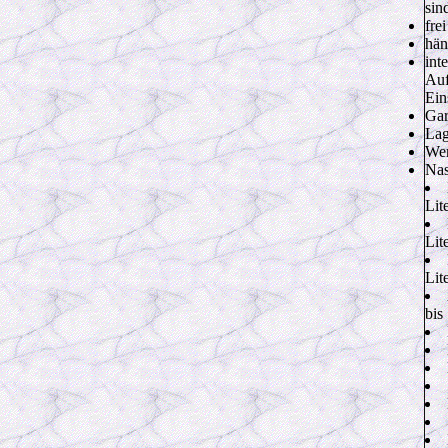
sin
fre
hän
int
Auf
Ein
Gar
Lag
Wer
Nas
Lit
Lit
Lit
bis