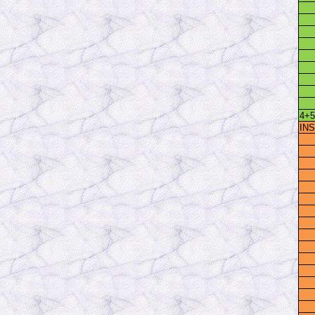
4+
IN