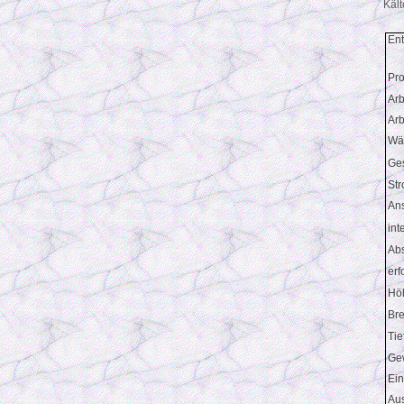
Kält
Ent
Pro
Arb
Arb
Wä
Ges
St
An
int
Ab
erf
Höh
Bre
Tie
Gew
Ein
Aus