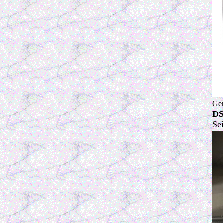
Ger
DS
Se