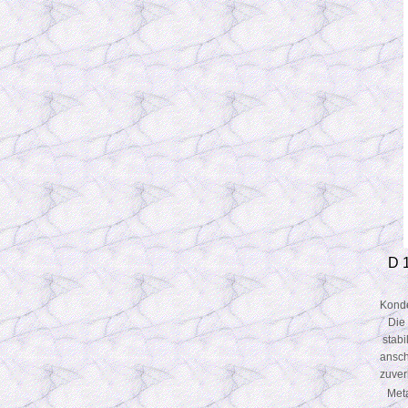
D 
Konde
Die
stab
ansch
zuver
Met