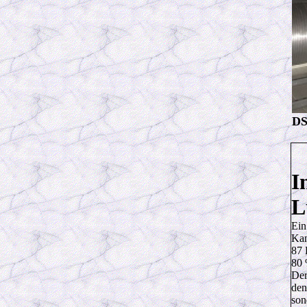
DS
I
L
Ein
Kan
87 
80 
Der
den
son