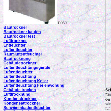
D950
Bautrockner
Bautrockner kaufen
Bautrockner test
Lufttrockner
Entfeuchter
Luftentfeuchter
Raumluftentfeuchter
Bautrocknung
Gebäudetrockner
Luftentfeuchtungsgeräte
Luftentfeuchter
Luftentfeuchtung
Luftentfeuchtung Keller
Luftentfeuchtung Ferienwohung
Sc
Gebäude trocken
Lufttrocknung
Ein
Kondenstrockner
der
Kondensattrockner
wir
Schwimmbadentfeuchter
für