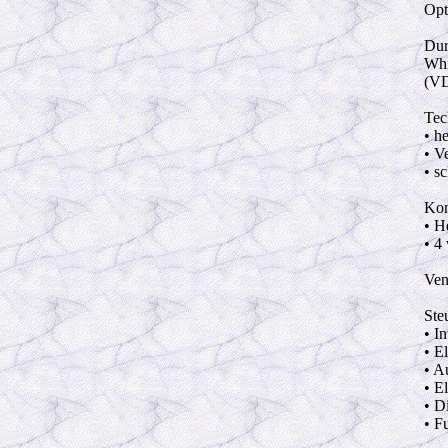
Opt
Dur
Whi
(VD
Tec
• h
• V
• s
Kon
• H
• 4
Ven
Ste
• I
• E
• A
• E
• D
• F