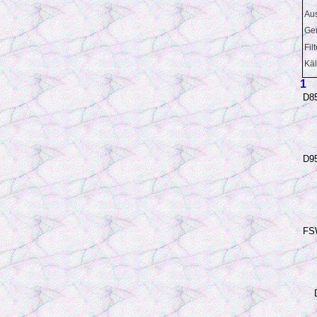
Aus
Ger
Fil
Käl
1
D8
D95
FSW
D1