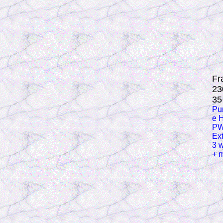
Fr
23
35
Pu
e H
PW
Ext
3 w
+ 