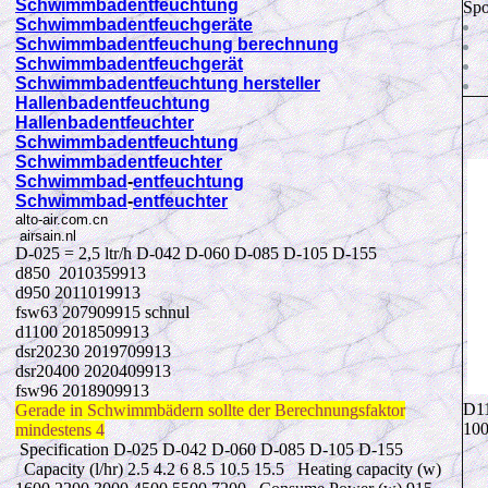
Schwimmbadentfeuchtung
Spo
Schwimmbadentfeuchgeräte
Schwimmbadentfeuchung berechnung
Schwimmbadentfeuchgerät
Schwimmbadentfeuchtung hersteller
Hallenbadentfeuchtung
Hallenbadentfeuchter
Schwimmbad
entfeuchtung
Schwimmbad
entfeuchter
Schwimmbad
-
entfeuchtung
Schwimmbad
-
entfeuchter
alto-air.com.cn
airsain.nl
D-025 = 2,5 ltr/h D-042 D-060 D-085 D-105 D-155
d850 2010359913
d950 2011019913
fsw63 207909915 schnul
d1100 2018509913
dsr20230 2019709913
dsr20400 2020409913
fsw96 2018909913
D11
Gerade in Schwimmbädern sollte der Berechnungsfaktor
100
mindestens 4
Specification D-025 D-042 D-060 D-085 D-105 D-155
Capacity
(l/hr) 2.5 4.2 6 8.5 10.5 15.5
Heating
capacity
(w)