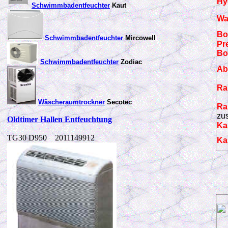
Hy
Schwimmbadentfeuchter
Kaut
Wa
Bo
Schwimmbadentfeuchter
Mircowell
Pre
Bo
Schwimmbadentfeuchter
Zodiac
Ab
Ra
Wäscheraumtrockner
Secotec
Ra
zu
Oldtimer Hallen Entfeuchtung
Ka
TG30 D950 2011149912
Ka