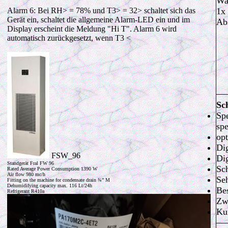
Wa
Alarm 6: Bei RH> = 78% und T3> = 32> schaltet sich das
1x
Gerät ein, schaltet die allgemeine Alarm-LED ein und im
Ab
Display erscheint die Meldung "Hi T".
Alarm 6 wird
automatisch zurückgesetzt, wenn T3 <
Sc
Sp
spe
opt
Dig
FSW_96
Dig
Standgerät Fral FW 96
Sc
Rated Average Power Consumption 1390 W
Air flow 980 mc/h
Seh
Fitting on the machine for condensate drain ¾” M
Dehumidifying capacity max. 116 Lt/24h
Be
Refrigerant R410a
Zwe
Ku