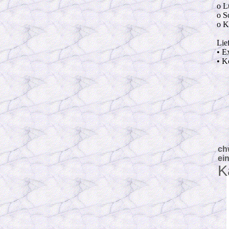
o L
o S
o K
Lie
• E
• K
ch
ei
K