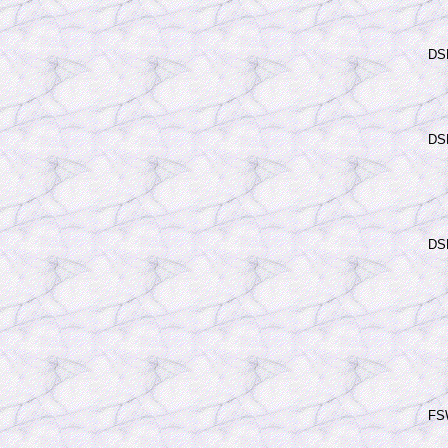
DS
DSR
1 
DS
FS