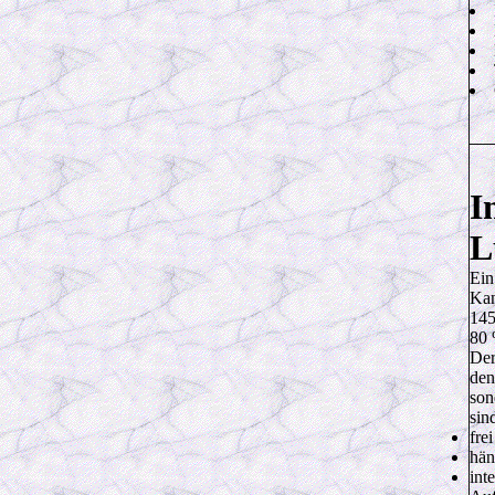
I
L
Ein
Kan
145
80 
Der
den
son
sin
fre
hän
int