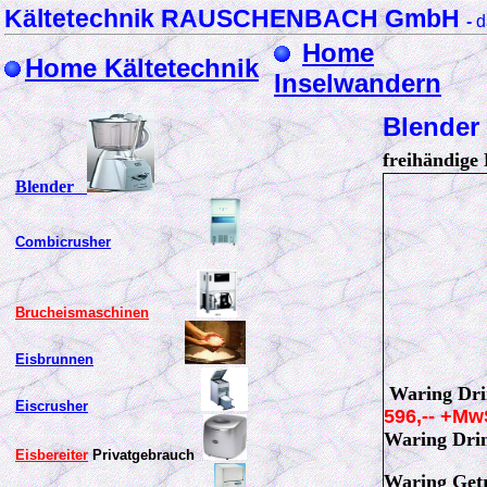
Kältetechnik RAUSCHENBACH GmbH
-
d
Home
Home Kältetechnik
Inselwandern
Blende
freihändige
Blender
Combicrusher
Brucheismaschinen
Eisbrunnen
Waring D
Eiscrusher
596,-- +M
Waring Dr
Eisbereiter
Privatgebrauch
Waring Ge