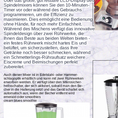
Über das große, gut lesbare LCD-Display des
Spindelmixers können Sie den 10-Minuten-
Timer vor oder während des Gebrauchs
programmieren, um die Effizienz zu
maximieren. Dies ermöglicht eine Bedienung
ohne Hände, für noch mehr Einfachheit.
Während des Mischens verfügt das innovative
Spindeldesign über zwei Rührwerke, die
Ihnen das Beste aus beiden Welten bieten -
ein festes Rührwerk mischt hartes Eis und
belüftet, um sicherzustellen, dass Ihre
Getränke noch besser schmecken, während
ein Schmetterlings-Rühraufsatz weichere
Eiscreme und Beimischungen perfekt
zubereitet.
Auch dieser Mixer ist in Edelstahl- oder Hammer-
schlagoptik erhältlich und kann mit zwei Rührwerken
erworben werden. Er verfügt über den Mikrosicher-
heitsschalter, der sich aktiviert, sobald man den Be-
cher in die Halterung setzt und das Gerät schaltet sich
automatisch aus, wenn der Becher entfernt wird
emerald cider smoothies
cream blues smoothie