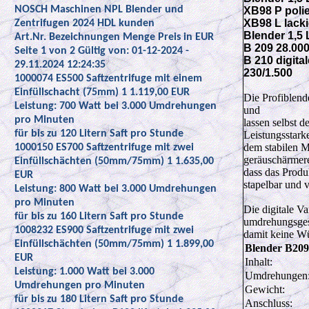
NOSCH Maschinen NPL Blender und
XB98 P polie
XB98 L lacki
Zentrifugen 2024 HDL kunden
Blender 1,5 
Art.Nr. Bezeichnungen Menge Preis in EUR
B 209 28.000
Seite 1 von 2 Gültig von: 01-12-2024 -
B 210 digita
29.11.2024 12:24:35
230/1.500
1000074 ES500 Saftzentrifuge mit einem
Einfüllschacht (75mm) 1 1.119,00 EUR
Die Profiblend
Leistung: 700 Watt bei 3.000 Umdrehungen
und
pro Minuten
lassen selbst 
für bis zu 120 Litern Saft pro Stunde
Leistungsstark
dem stabilen M
1000150 ES700 Saftzentrifuge mit zwei
geräuschärmere
Einfüllschächten (50mm/75mm) 1 1.635,00
dass das Produ
EUR
stapelbar und
Leistung: 800 Watt bei 3.000 Umdrehungen
pro Minuten
Die digitale Va
für bis zu 160 Litern Saft pro Stunde
umdrehungsgest
1008232 ES900 Saftzentrifuge mit zwei
damit keine W
Einfüllschächten (50mm/75mm) 1 1.899,00
Blender B209
EUR
Inhalt:
Leistung: 1.000 Watt bei 3.000
Umdrehungen
Umdrehungen pro Minuten
Gewicht:
für bis zu 180 Litern Saft pro Stunde
Anschluss: