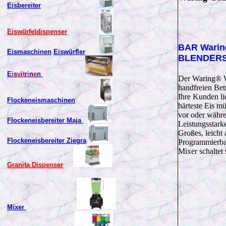
Eisbereiter
Eiswürfeldispenser
BAR Warin
Eismaschinen
Eiswürfler
BLENDER
E
i
s
v
i
t
r
i
n
e
n
Der Waring® W
handfreien Bet
Ihre Kunden li
Flockeneismaschinen
härteste Eis m
vor oder währe
Flockeneisbereiter Maja
Leistungsstark
Großes, leicht
Flockeneisbereiter Ziegra
Programmierbar
Mixer schaltet
Granita Dispenser
Mixer