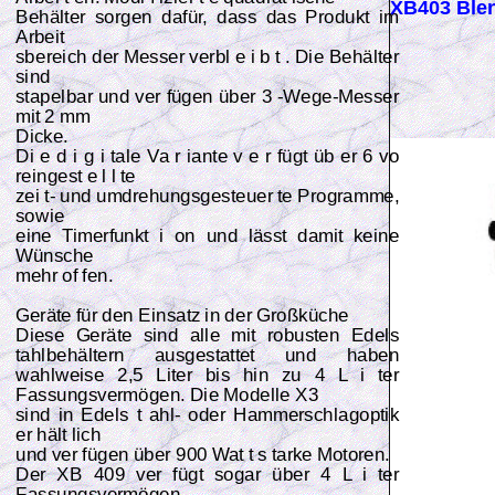
XB403 Blen
Behälter sorgen dafür, dass das Produkt im
Arbeit
sbereich der Messer verbl e i b t . Die Behälter
sind
stapelbar und ver fügen über 3 -Wege-Messer
mit 2 mm
Dicke.
Di e d i g i tale Va r iante v e r fügt üb er 6 vo
reingest e l l te
zei t- und umdrehungsgesteuer te Programme,
sowie
eine Timerfunkt i on und lässt damit keine
Wünsche
mehr of fen.
Geräte für den Einsatz in der Großküche
Diese Geräte sind alle mit robusten Edels
tahlbehältern ausgestattet und haben
wahlweise 2,5 Liter bis hin zu 4 L i ter
Fassungsvermögen. Die Modelle X3
sind in Edels t ahl- oder Hammerschlagoptik
er hält lich
und ver fügen über 900 Wat t s tarke Motoren.
Der XB 409 ver fügt sogar über 4 L i ter
Fassungsvermögen,