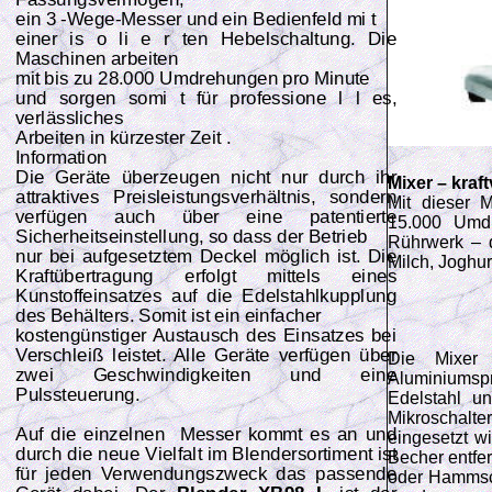
ein 3 -Wege-Messer und ein Bedienfeld mi t
einer is o li e r ten Hebelschaltung. Die
Maschinen arbeiten
mit bis zu 28.000 Umdrehungen pro Minute
und sorgen somi t für professione l l es,
verlässliches
Arbeiten in kürzester Zeit .
Information
Die Geräte überzeugen nicht nur durch ihr
Mixer – kraft
attraktives Preisleistungsverhältnis, sondern
Mit dieser 
verfügen auch über eine patentierte
15.000 Umd
Sicherheitseinstellung, so dass der Betrieb
Rührwerk – d
nur bei aufgesetztem Deckel möglich ist. Die
Milch, Joghur
Kraftübertragung erfolgt mittels eines
Kunstoffeinsatzes auf die Edelstahlkupplung
des Behälters. Somit ist ein einfacher
kostengünstiger Austausch des Einsatzes bei
Verschleiß leistet. Alle Geräte verfügen über
Die Mixer 
zwei Geschwindigkeiten und eine
Aluminiumspr
Pulssteuerung.
Edelstahl u
Mikroschalte
Auf die einzelnen Messer kommt es an und
eingesetzt wi
durch die neue Vielfalt im Blendersortiment ist
Becher entfer
für jeden Verwendungszweck das passende
oder Hammsch