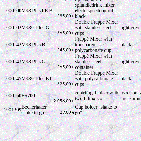
spiundledrink mixer,
1000100
M98 Plus PE B
electr. speedcontrol,
black
395,00 €
Double Frappé Mixer
1000102
M98/2 Plus G
with stainless steel
light grey
cups
665,00 €
Frappé Mixer with
1000142
M98 Plus BT
transparent
black
polycarbonate cup
345,00 €
Frappé Mixer with
1000143
M98 Plus G
stainless steel
light grey
container
365,00 €
Double Frappé Mixer
1000145
M98/2 Plus BT
with polycarbonate
black
cups
625,00 €
zentrifugal juicer with
two slots
1000150
ES700
two filling slots
and 75m
2.058,00 €
Becherhalter
Cup holder "shake to
1001309
shake to go
go"
29,00 €