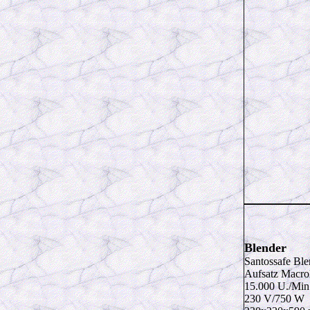
Blender
Santossafe Bl
Aufsatz Macrol
15.000 U./Min
230 V/750 W