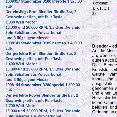
1008317 Standmixer B180 lifestyle 1 325,00
Leistung:
EUR
B x H x T:
Der einstiegs Profi Blender für die Bar, 2
22
Geschwingkeiten, mit Puls-Taste,
1.000 Watt Motor
12.000 und 20.000 RPM, 1,5 Liter Dynamic
Spin Behälter aus Polycarbonat
und 3 flügeligem Messer
1008141 Standmixer B185 barman 1 460,00
Blender – ed
EUR
Auf die Mess
Der perfekte Profi Blender für die Bar, 2
an, wenn es 
Geschwingkeiten, mit Puls-Taste,
dürfen auch E
1.400 Watt Motor
Die Blende
15.000 und 23.000 RPM, 1,5 Liter Dynamic
Kunststoffse
Geräte ver
Spin Behälter aus Polycarbonat
Impulsschal
und 3 flügeligem Messer
ausgestattet
1008144 Standmixer B280 special 1 609,00
genommen we
EUR
und einer Le
Der perfekte Power Blenderfür die Bar, 2
Herausforder
Geschwingkeiten, mit Puls-Taste,
keine Chance
1.700 Watt Motor
befüllen un
15.000 und 23.000 RPM, 1,5 Liter Dynamic
Ordnung an d
Spin Behälter aus Polycarbonat