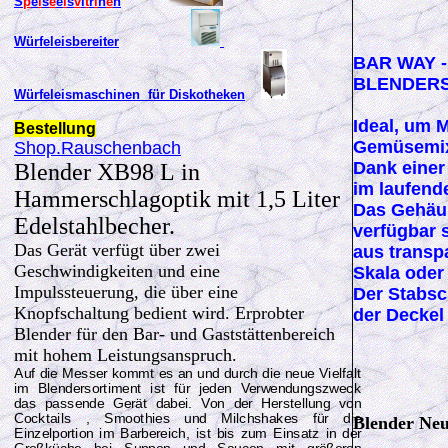
S
p
e
i
s
e
e
i
s
v
i
t
r
i
n
e
n
Würfeleisbereiter
BAR WAY -
BLENDER
Würfeleismaschinen für Diskotheken
Ideal, um 
Bestellung
Gemüsemix
Shop.Rauschenbach
Dank einer
Blender XB98 L in
im laufend
Hammerschlagoptik mit 1,5 Liter
Das Gehäus
Edelstahlbecher.
verfügbar s
Das Gerät verfügt über zwei
aus transp
Geschwindigkeiten und eine
Skala oder 
Impulssteuerung, die über eine
Der Stabsc
Knopfschaltung bedient wird. Erprobter
der Deckel
Blender für den Bar- und Gaststättenbereich
mit hohem Leistungsanspruch.
Auf die Messer kommt es an und durch die neue Vielfalt
im Blendersortiment ist für jeden Verwendungszweck
das passende Gerät dabei. Von der Herstellung von
Cocktails , Smoothies und Milchshakes für die
B
lender Ne
Einzelportion im Barbereich, ist bis zum Einsatz in der