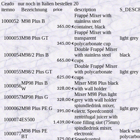
Ceado nur noch in Italien bestellen 20
itemno
Bezeichnung
description
S_DESC
price
Frappé Mixer with
1000052
M98 Plus B
stainless steel
container, black
365,00 €
Frappé Mixer with
1000053
M98 Plus GT
transparent
light grey
polycarbonate cup
345,00 €
Double Frappé Mixer
1000054
M98/2 Plus B
with stainless steel
black
cups
665,00 €
Double Frappé Mixer
1000055
M98/2 Plus GT
with polycarbonate
light grey
cups
625,00 €
MP98 Plus B
Mixer M98 Plus black
1000056
W
with wall holder
328,00 €
Mixer M98 Plus light
1000057
MP98 Plus G
grey with wall holder
328,00 €
spiundledrink mixer,
1000062
M98 Plus PE G
light grey
electr. Speedcontrol
395,00 €
zentrifugal juicer with
1000074
ES500
one filling slot (75mm)
1.439,00 €
spindledrink mixer,
M98 Plus PE
black wit
1000077
electronic
BT
polycarbo
Speedcontrol
375,00 €