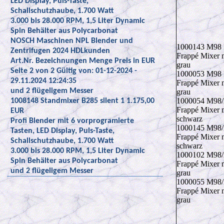
LED Display, Puls-Taste,
Schallschutzhaube, 1.700 Watt
3.000 bis 28.000 RPM, 1,5 Liter Dynamic
Spin Behälter aus Polycarbonat
NOSCH Maschinen NPL Blender und
1000143 M98 
Zentrifugen 2024 HDLkunden
Frappé Mixer m
Art.Nr. Bezeichnungen Menge Preis in EUR
grau
Seite 2 von 2 Gültig von: 01-12-2024 -
1000053 M98 
29.11.2024 12:24:35
Frappé Mixer m
und 2 flügeligem Messer
grau
1000054 M98/
1008148 Standmixer B285 silent 1 1.175,00
Frappé Mixer m
EUR
schwarz
Profi Blender mit 6 vorprogramierte
1000145 M98/
Tasten, LED Display, Puls-Taste,
Frappé Mixer m
Schallschutzhaube, 1.700 Watt
schwarz
3.000 bis 28.000 RPM, 1,5 Liter Dynamic
1000102 M98/
Spin Behälter aus Polycarbonat
Frappé Mixer m
und 2 flügeligem Messer
grau
1000055 M98/
Frappé Mixer m
grau