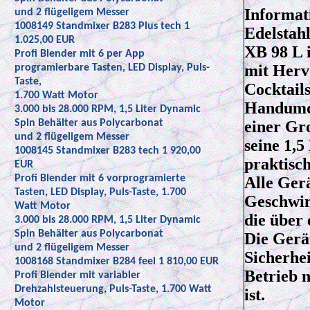
Informat
und 2 flügeligem Messer
1008149 Standmixer B283 Plus tech 1
Edelstah
1.025,00 EUR
XB 98 L i
Profi Blender mit 6 per App
mit Herv
programierbare Tasten, LED Display, Puls-
Taste,
Cocktail
1.700 Watt Motor
Handumdr
3.000 bis 28.000 RPM, 1,5 Liter Dynamic
Spin Behälter aus Polycarbonat
einer Gr
und 2 flügeligem Messer
seine 1,5 
1008145 Standmixer B283 tech 1 920,00
praktisch
EUR
Profi Blender mit 6 vorprogramierte
Alle Ger
Tasten, LED Display, Puls-Taste, 1.700
Geschwin
Watt Motor
die über
3.000 bis 28.000 RPM, 1,5 Liter Dynamic
Spin Behälter aus Polycarbonat
Die Gerät
und 2 flügeligem Messer
Sicherhei
1008168 Standmixer B284 feel 1 810,00 EUR
Betrieb 
Profi Blender mit variabler
Drehzahlsteuerung, Puls-Taste, 1.700 Watt
ist.
Motor