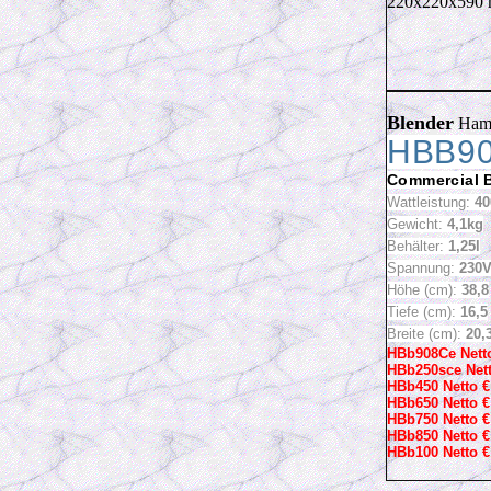
220x220x590
Blender
Hami
HBB9
Commercial B
Wattleistung:
4
Gewicht:
4,1kg
Behälter:
1,25l
Spannung:
230V
Höhe (cm):
38,8
Tiefe (cm):
16,5
Breite (cm):
20,
HBb908Ce Netto
HBb250sce Nett
HBb450 Netto €
HBb650 Netto €
HBb750 Netto €
HBb850 Netto €
HBb100 Netto €