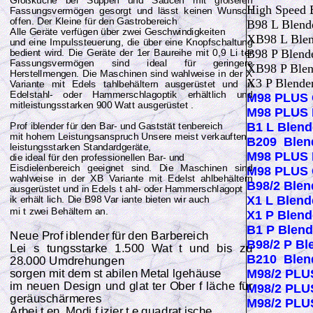
Großküche bei Suppen und Saucen mit größeren
High Speed 
Fassungsvermögen gesorgt und lässt keinen Wunsch
offen. Der Kleine für den Gastrobereich
B98 L Blend
Alle Geräte verfügen über zwei Geschwindigkeiten
XB98 L Ble
und eine Impulssteuerung, die über eine Knopfschaltung
B98 P Blend
bedient wird. Die Geräte der 1er Baureihe mit 0,9 Li ter
Fassungsvermögen sind ideal für geringere
XB98 P Ble
Herstellmengen. Die Maschinen sind wahlweise in der X
X3 P Blende
Variante mit Edels tahlbehältern ausgerüstet und in
Edelstahl- oder Hammerschlagoptik erhältlich und
M98 PLUS 
mitleistungsstarken 900 Watt ausgerüstet .
M98 PLUS 
B1 L Blen
Prof iblender für den Bar- und Gaststät tenbereich
mit hohem Leistungsanspruch Unsere meist verkauften ,
B209 Blen
leistungsstarken Standardgeräte,
M98 PLUS 
die ideal für den professionellen Bar- und
Eisdielenbereich geeignet sind. Die Maschinen sind
M98 PLUS 
wahlweise in der XB Variante mit Edelst ahlbehältern
B98/2
Blen
ausgerüstet und in Edels t ahl- oder Hammerschlagopt
X1 L
Blend
ik erhält lich. Die B98 Var iante bieten wir auch
mi t zwei Behältern an.
X1 P
Blen
B1 P
Blen
Neue Prof iblender für den Barbereich
B98/2 P
Bl
Lei s tungsstarke 1.500 Wat t und bis zu
B210
Blen
28.000 Umdrehungen
M98/2 PLU
sorgen mit dem st abilen Metal lgehäuse
im neuen Design und glat ter Ober f läche für
M98/2 PLU
geräuschärmeres
M98/2 PLU
Arbei t en. Modi f izier t e quadrat ische