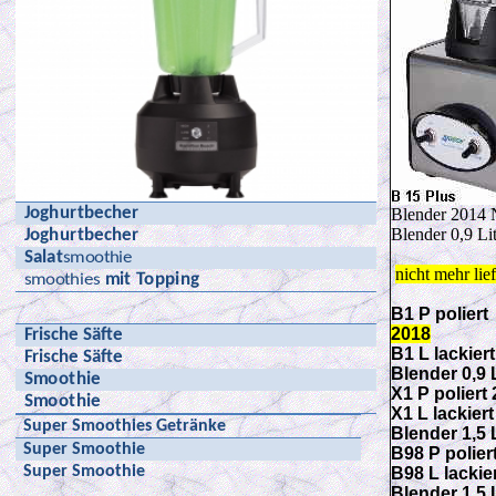
Joghurtbecher
Blender 2014 
Blender 0,9 Li
Joghurtbecher
Salat
smoothie
nicht mehr li
smoothies
mit Topping
B1 P poliert
2018
Frische Säfte
B1 L lackier
Frische Säfte
Blender 0,9 
Smoothie
X1 P poliert
Smoothie
X1 L lackiert
Super Smoothies Getränke
Blender 1,5 
Super Smoothie
B98 P polier
Super Smoothie
B98 L lackie
Blender 1,5 