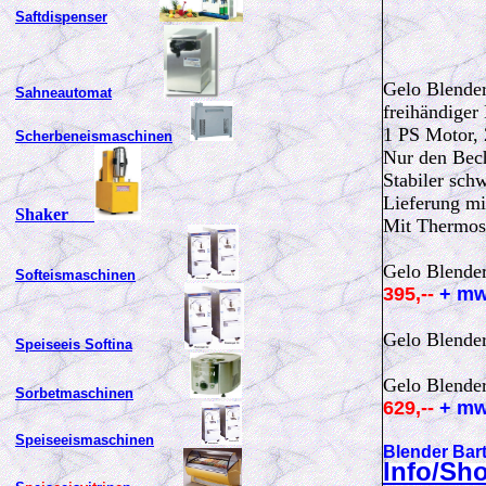
Saftdispenser
Gelo Blende
Sahneautomat
freihändiger
1 PS Motor, 
Scherbeneismaschinen
Nur den Bech
Stabiler sch
Lieferung mi
Shaker
Mit Thermos
Gelo Blende
Softeismaschinen
395,--
+ m
Gelo Blende
Speiseeis Softina
Gelo Blende
Sorbetmaschinen
629,--
+ m
Speiseeismaschinen
Blender Bart
Info/Sh