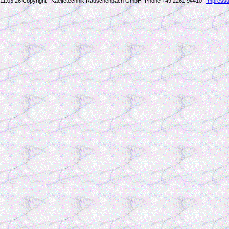
11.03.26 Copyright Kaeltetechnik Rauschenbach GmbH
Phone +49 2261 94410
Impress