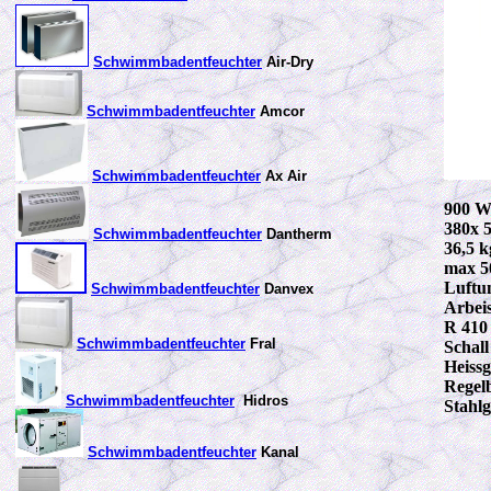
Schwimmbadentfeuchter
Air-Dry
Schwimmbadentfeuchter
Amcor
Schwimmbadentfeuchter
Ax Air
900 W
380x 
Schwimmbadentfeuchter
Dantherm
36,5 k
max 5
Luftu
Schwimmbadentfeuchter
Danvex
Arbeis
R 410
Schwimmbadentfeuchter
Fral
Schal
Heiss
Regel
Schwimmbadentfeuchter
Hidros
Stahl
Schwimmbadentfeuchter
Kanal