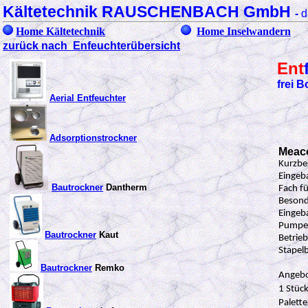
Kältetechnik RAUSCHENBACH GmbH
-
d
Home Kältetechnik
Home Inselwandern
zurück nach Enfeuchterübersicht
Ent
frei 
Aerial Entfeuchter
Adsorptionstrockner
Mea
Kurzbe
Eingeb
Bautrockner
Dantherm
Fach f
Besond
Eingeba
Pumpen
Bautrockner
Kaut
Betrieb
Stapelb
Bautrockner
Remko
Angebo
1 Stüc
Palette