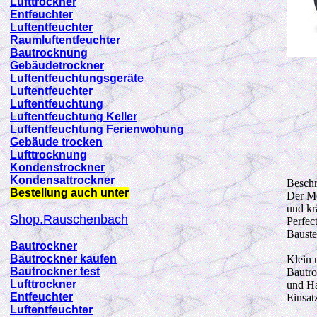
Lufttrockner
Entfeuchter
Luftentfeuchter
Raumluftentfeuchter
Bautrocknung
Gebäudetrockner
Luftentfeuchtungsgeräte
Luftentfeuchter
Luftentfeuchtung
Luftentfeuchtung Keller
Luftentfeuchtung Ferienwohung
Gebäude trocken
Lufttrocknung
Kondenstrockner
Kondensattrockner
Besch
Bestellung auch unter
Der Me
und kr
Shop.Rauschenbach
Perfec
Bauste
Bautrockner
Bautrockner kaufen
Klein 
Bautrockner test
Bautro
Lufttrockner
und Ha
Entfeuchter
Einsatz
Luftentfeuchter