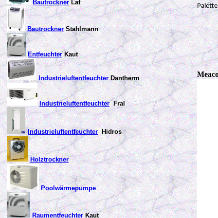
Bautrockner
Laf
Palette
Bautrockner
Stahlmann
Entfeuchter
Kaut
Meac
Industrieluftentfeuchter
Dantherm
Industrieluftentfeuchter
Fral
Industrieluftentfeuchter
Hidros
Holztrockner
Poolwärmepumpe
Raumentfeuchter
Kaut