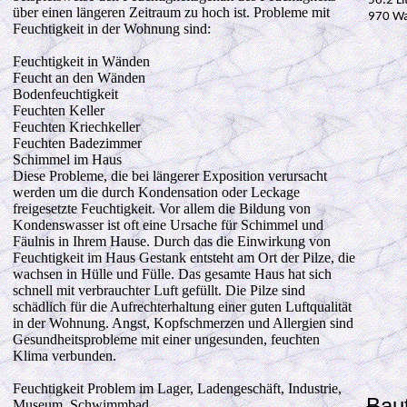
56.2 Li
über einen längeren Zeitraum zu hoch ist. Probleme mit
970 Wa
Feuchtigkeit in der Wohnung sind:
Feuchtigkeit in Wänden
Feucht an den Wänden
Bodenfeuchtigkeit
Feuchten Keller
Feuchten Kriechkeller
Feuchten Badezimmer
Schimmel im Haus
Diese Probleme, die bei längerer Exposition verursacht
werden um die durch Kondensation oder Leckage
freigesetzte Feuchtigkeit. Vor allem die Bildung von
Kondenswasser ist oft eine Ursache für Schimmel und
Fäulnis in Ihrem Hause. Durch das die Einwirkung von
Feuchtigkeit im Haus Gestank entsteht am Ort der Pilze, die
wachsen in Hülle und Fülle. Das gesamte Haus hat sich
schnell mit verbrauchter Luft gefüllt. Die Pilze sind
schädlich für die Aufrechterhaltung einer guten Luftqualität
in der Wohnung. Angst, Kopfschmerzen und Allergien sind
Gesundheitsprobleme mit einer ungesunden, feuchten
Klima verbunden.
Feuchtigkeit Problem im Lager, Ladengeschäft, Industrie,
Baut
Museum, Schwimmbad