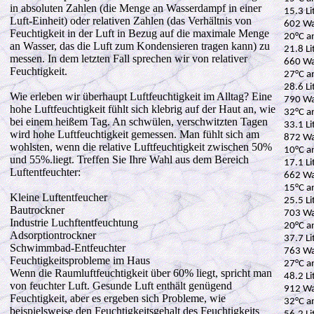
in absoluten Zahlen (die Menge an Wasserdampf in einer
15.3 Li
Luft-Einheit) oder relativen Zahlen (das Verhältnis von
602 Wa
Feuchtigkeit in der Luft in Bezug auf die maximale Menge
20°C a
an Wasser, das die Luft zum Kondensieren tragen kann) zu
21.8 Li
messen. In dem letzten Fall sprechen wir von relativer
660 Wa
Feuchtigkeit.
27°C a
28.6 Li
Wie erleben wir überhaupt Luftfeuchtigkeit im Alltag? Eine
790 Wa
hohe Luftfeuchtigkeit fühlt sich klebrig auf der Haut an, wie
32°C a
bei einem heißem Tag. An schwülen, verschwitzten Tagen
33.1 Li
wird hohe Luftfeuchtigkeit gemessen. Man fühlt sich am
872 Wa
wohlsten, wenn die relative Luftfeuchtigkeit zwischen 50%
10°C a
und 55%.liegt. Treffen Sie Ihre Wahl aus dem Bereich
17.1 Li
Luftentfeuchter:
662 Wa
15°C a
Kleine Luftentfeucher
25.5 Li
Bautrockner
703 Wa
Industrie Luchftentfeuchtung
20°C a
Adsorptiontrockner
37.7 Li
Schwimmbad-Entfeuchter
763 Wa
Feuchtigkeitsprobleme im Haus
27°C a
Wenn die Raumluftfeuchtigkeit über 60% liegt, spricht man
48.2 Li
von feuchter Luft. Gesunde Luft enthält genügend
912 Wa
Feuchtigkeit, aber es ergeben sich Probleme, wie
32°C a
beispielsweise den Feuchtigkeitsgehalt des Feuchtigkeits