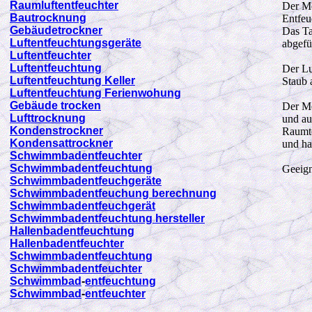
Raumluftentfeuchter
Der Me
Bautrocknung
Entfeu
Gebäudetrockner
Das Ta
Luftentfeuchtungsgeräte
abgefü
Luftentfeuchter
Luftentfeuchtung
Der Luf
Luftentfeuchtung Keller
Staub 
Luftentfeuchtung Ferienwohung
Gebäude trocken
Der Me
Lufttrocknung
und au
Kondenstrockner
Raumte
Kondensattrockner
und ha
Schwimmbadentfeuchter
Schwimmbadentfeuchtung
Geeign
Schwimmbadentfeuchgeräte
Schwimmbadentfeuchung berechnung
Schwimmbadentfeuchgerät
Schwimmbadentfeuchtung hersteller
Hallenbadentfeuchtung
Hallenbadentfeuchter
Schwimmbad
entfeuchtung
Schwimmbad
entfeuchter
Schwimmbad
-
entfeuchtung
Schwimmbad
-
entfeuchter