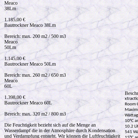
Meaco
38Lm
1.185,00 €
Bautrockner Meaco 38Lm
Bereich: max. 200 m2 / 500 m3
Meaco
50Lm
1.145,00 €
Bautrockner Meaco 50Lm
Bereich: max. 260 m2 / 650 m3
Meaco
60L
Besch
1.398,00 €
xtracti
Bautrockner Meaco 60L
Room C
Maximu
Bereich: max. 320 m2 / 800 m3
Wattag
10°C a
Die Feuchtigkeit bezieht sich auf die Menge an
10.2 Li
Wasserdampf die in der Atmosphäre durch Kondensation
541 Wa
und Verdampfung entsteht. Wir können die Luftfeuchtigkeit
15°C a