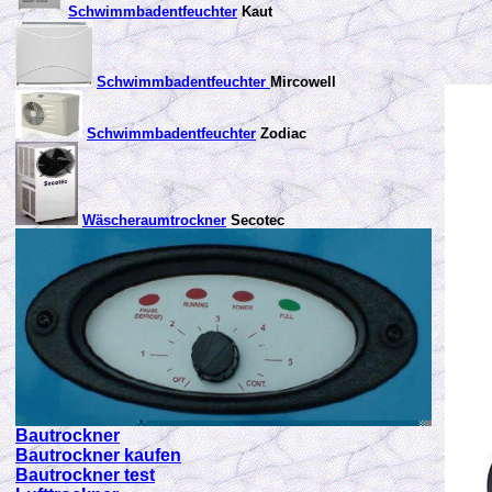
Schwimmbadentfeuchter
Kaut
Schwimmbadentfeuchter
Mircowell
Schwimmbadentfeuchter
Zodiac
Wäscheraumtrockner
Secotec
Bautrockner
Bautrockner kaufen
Bautrockner test