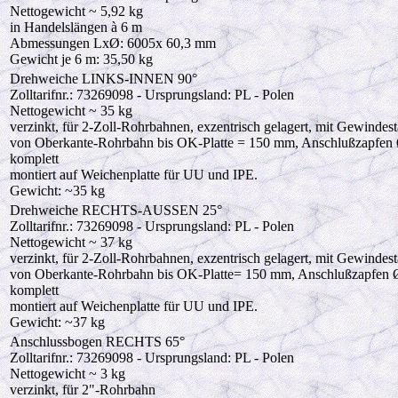
Nettogewicht ~ 5,92 kg
in Handelslängen à 6 m
Abmessungen LxØ: 6005x 60,3 mm
Gewicht je 6 m: 35,50 kg
Drehweiche LINKS-INNEN 90°
Zolltarifnr.: 73269098 - Ursprungsland: PL - Polen
Nettogewicht ~ 35 kg
verzinkt, für 2-Zoll-Rohrbahnen, exzentrisch gelagert, mit Gewindes
von Oberkante-Rohrbahn bis OK-Platte = 150 mm, Anschlußzapfen 
komplett
montiert auf Weichenplatte für UU und IPE.
Gewicht: ~35 kg
Drehweiche RECHTS-AUSSEN 25°
Zolltarifnr.: 73269098 - Ursprungsland: PL - Polen
Nettogewicht ~ 37 kg
verzinkt, für 2-Zoll-Rohrbahnen, exzentrisch gelagert, mit Gewindes
von Oberkante-Rohrbahn bis OK-Platte= 150 mm, Anschlußzapfen Ø
komplett
montiert auf Weichenplatte für UU und IPE.
Gewicht: ~37 kg
Anschlussbogen RECHTS 65°
Zolltarifnr.: 73269098 - Ursprungsland: PL - Polen
Nettogewicht ~ 3 kg
verzinkt, für 2"-Rohrbahn