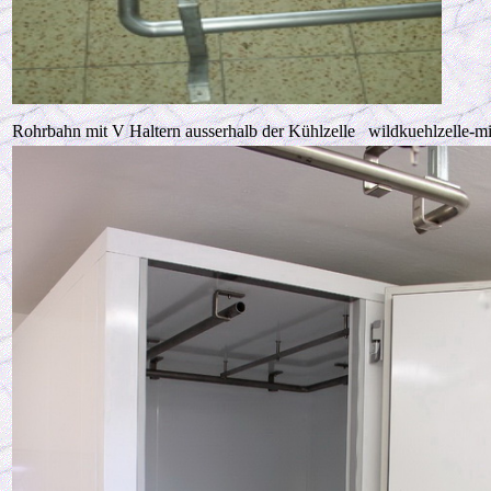
Rohrbahn mit V Haltern ausserhalb der Kühlzelle wildkuehlzelle-m