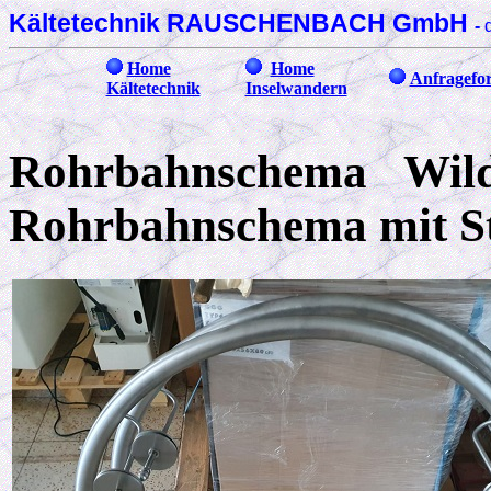
Kältetechnik RAUSCHENBACH GmbH
-
Home
Home
Anfragefo
Kältetechnik
Inselwandern
Rohrbahnschema Wild
Rohrbahnschema mit 