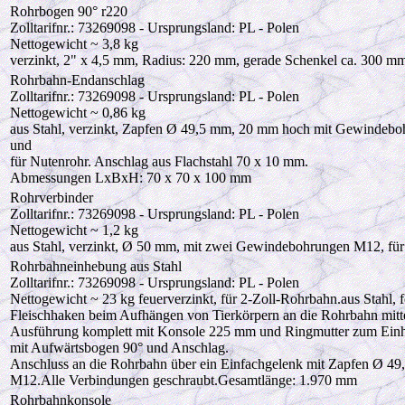
Rohrbogen 90° r220
Zolltarifnr.: 73269098 - Ursprungsland: PL - Polen
Nettogewicht ~ 3,8 kg
verzinkt, 2" x 4,5 mm, Radius: 220 mm, gerade Schenkel ca. 300 mm
Rohrbahn-Endanschlag
Zolltarifnr.: 73269098 - Ursprungsland: PL - Polen
Nettogewicht ~ 0,86 kg
aus Stahl, verzinkt, Zapfen Ø 49,5 mm, 20 mm hoch mit Gewindebo
und
für Nutenrohr. Anschlag aus Flachstahl 70 x 10 mm.
Abmessungen LxBxH: 70 x 70 x 100 mm
Rohrverbinder
Zolltarifnr.: 73269098 - Ursprungsland: PL - Polen
Nettogewicht ~ 1,2 kg
aus Stahl, verzinkt, Ø 50 mm, mit zwei Gewindebohrungen M12, fü
Rohrbahneinhebung aus Stahl
Zolltarifnr.: 73269098 - Ursprungsland: PL - Polen
Nettogewicht ~ 23 kg feuerverzinkt, für 2-Zoll-Rohrbahn.aus Stahl, 
Fleischhaken beim Aufhängen von Tierkörpern an die Rohrbahn mitt
Ausführung komplett mit Konsole 225 mm und Ringmutter zum Einh
mit Aufwärtsbogen 90° und Anschlag.
Anschluss an die Rohrbahn über ein Einfachgelenk mit Zapfen Ø 
M12.Alle Verbindungen geschraubt.Gesamtlänge: 1.970 mm
Rohrbahnkonsole