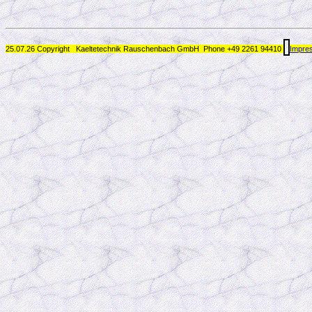
25.07.26 Copyright Kaeltetechnik Rauschenbach GmbH
Phone +49 2261 94410
Impre