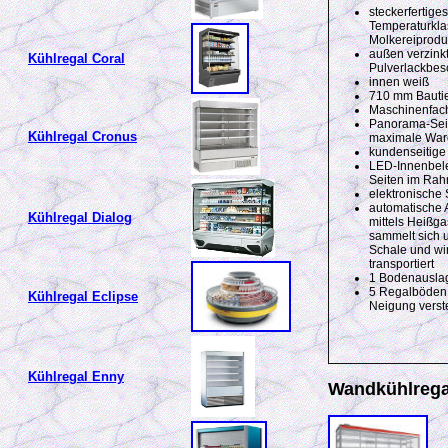
steckerfertige
Temperaturkla
Molkereiprodu
außen verzinkt
Kühlregal Coral
Pulverlackbes
innen weiß
710 mm Bautie
Maschinenfach
Panorama-Seit
Kühlregal Cronus
maximale Ware
kundenseitige
LED-Innenbele
Seiten im Rah
elektronische 
automatische 
Kühlregal Dialog
mittels Heißg
sammelt sich 
Schale und wir
transportiert
1 Bodenauslag
5 Regalböden,
Kühlregal Eclipse
Neigung verste
Kühlregal Enny
Wandkühlrega