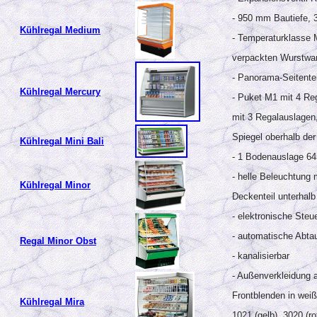
- 950 mm Bautiefe, 
Kühlregal Medium
- Temperaturklasse M
verpackten Wurstwar
- Panorama-Seitente
Kühlregal Mercury
- Puket M1 mit 4 Re
mit 3 Regalauslagen,
Spiegel oberhalb de
Kühlregal Mini Bali
- 1 Bodenauslage 64
- helle Beleuchtung 
Kühlregal Minor
Deckenteil unterhalb
- elektronische Ste
- automatische Abtau
Regal Minor Obst
- kanalisierbar
- Außenverkleidung 
Frontblenden in wei
Kühlregal Mira
1021 (gelb), 3020 (rot