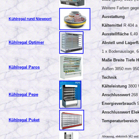
Weitere Farben gege
Ausstattung
Kühlregal rund Niewport
Kältemittel
R 404 a
Ausstellfläche
6,49
Kühlregal Optimer
Abstell und Lagerf
1 x Bodenauslage, 6
Maße Breite Tiefe 
Kühlregal Paros
Außen 3850 mm 95
Technik
Kälteleistung
3800 
Kühlregal Pepe
Anschlusswert
268
Energieverbrauch
Anschlusswert Ele
Kühlregal Puket
Temperaturbereich
Abtauung, elektrisch M2 und