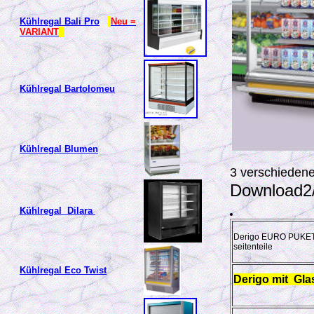
Kühlregal Bali Pro
Neu =
VARIANT
Kühlregal Bartolomeu
Kühlregal Blumen
3 verschiedene
Download2
Kühlregal Dilara
Derigo EURO PUKE
seitenteile
Kühlregal Eco Twist
Derigo mit Gla