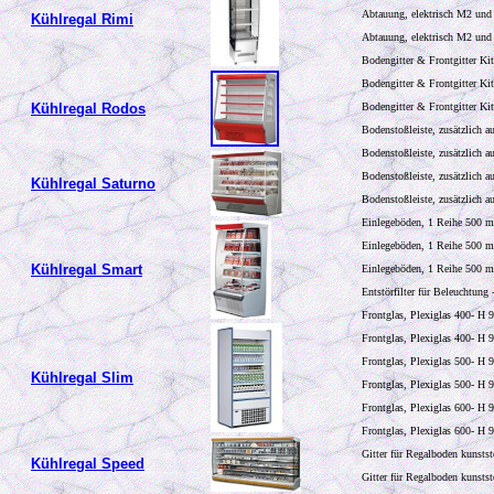
Abtauung, elektrisch M2 und 
Kühlregal Rimi
Abtauung, elektrisch M2 und
Bodengitter & Frontgitter Ki
Bodengitter & Frontgitter Ki
Kühlregal Rodos
Bodengitter & Frontgitter Ki
Bodenstoßleiste, zusätzlich a
Bodenstoßleiste, zusätzlich a
Bodenstoßleiste, zusätzlich a
Kühlregal Saturno
Bodenstoßleiste, zusätzlich a
Einlegeböden, 1 Reihe 500 m
Einlegeböden, 1 Reihe 500 m
Kühlregal Smart
Einlegeböden, 1 Reihe 500 m
Entstörfilter für Beleuchtun
Frontglas, Plexiglas 400- H 
Frontglas, Plexiglas 400- H 
Frontglas, Plexiglas 500- H 
Kühlregal Slim
Frontglas, Plexiglas 500- H 
Frontglas, Plexiglas 600- H 
Frontglas, Plexiglas 600- H 
Gitter für Regalboden kunsts
Kühlregal Speed
Gitter für Regalboden kunsts