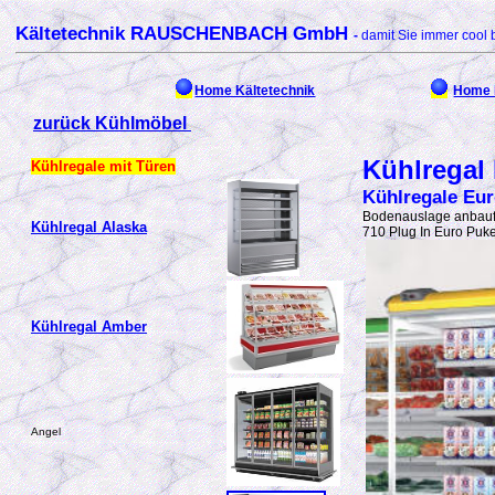
Kältetechnik RAUSCHENBACH GmbH
-
damit Sie immer cool 
Home Kältetechnik
Home 
zurück Kühlmöbel
Kühlregal
Kühlregale mit Türen
Kühlregale Eur
Bodenauslage anbaufä
Kühlregal Alaska
710 Plug In Euro Puke
Kühlregal Amber
Angel