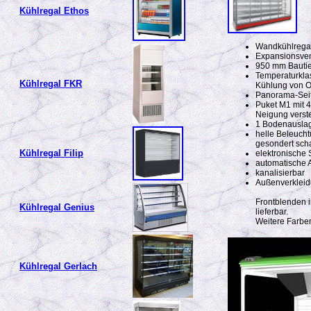
Kühlregal Ethos
Wandkühlregal 
Expansionsventi
950 mm Bautie
Temperaturklas
Kühlregal FKR
Kühlung von O
Panorama-Seit
Puket M1 mit 4
Neigung verste
1 Bodenauslag
helle Beleucht
gesondert scha
Kühlregal Filip
elektronische
automatische A
kanalisierbar
Außenverkleid
Frontblenden i
Kühlregal Genius
lieferbar.
Weitere Farbe
Kühlregal Gerlach