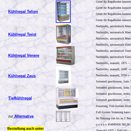
Gitter für Regalboden kunsts
Gitter für Regalboden kunsts
Kühlregal Telion
Gitter für Regalboden kunsts
Gitter für Regalboden kunsts
Nachtrollo, automatisch Mast
Nachtrollo, automatisch Mast
Kühlregal Twist
Nachtrollo, automatisch Mast
Nachtrollo, automatisch Slav
Nachtrollo, automatisch Slav
Kühlregal Venere
Nachtrollo, automatisch Slav
Nachtrollo, manuell, 1875 - 
Nachtrollo, manuell, 2500 - 
Kühlregal Zeus
Nachtrollo, manuell, 3750 o 
Seitenteil geschlossen, link
Seitenteil geschlossen, link
Seitenteil geschlossen, rech
Tiefkühlregal
Seitenteil geschlossen, rech
Steuerung, Full-System Dixe
Full-System Steuerung kann 
Alternative
zur
für Nutzung von bis zu 3 Tem
o o o o o 454899430 385,00
Bestellung auch unter
Türen-Kit 1875 / 2040 M1 - 