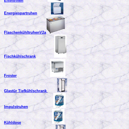
Eisvitrinen
Energiespartruhen
FlaschenkühltruhenV2a
Fischkühlschrank
Froster
Glastür Tiefkühlschrank
Impulstruhen
Kühldose