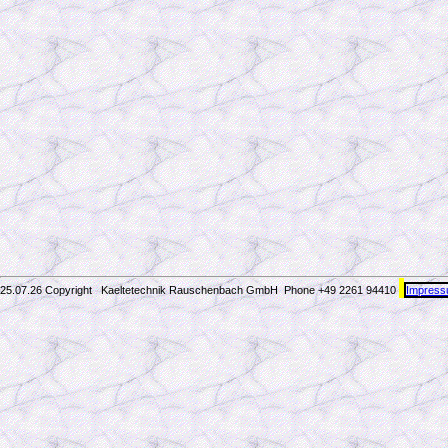
25.07.26 Copyright Kaeltetechnik Rauschenbach GmbH
Phone +49 2261 94410
Impres