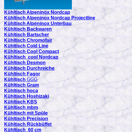
Kühltisch Alpeninox Nordcap
Kühltisch Alpeninox Nordcap Projectline
Kühltisch Alpeninox Unterbau
Kühltisch Backwaren
Kühltisch Bartscher
Kühltisch Chromofair
Kühltisch Cold Line
Kühltisch Cool Compact
Kühltisch cool Nordcap
Kühltisch Desmon
Kühltisch Durchreiche
Kühltisch Fagor
Kühltisch
GGG
Kühltisch Gram
Kühltisch hoca
Kühltisch Hoshizaki
Kühltisch KBS
Kühltisch mbm
Kühltisch mit Spüle
Kühltisch Precision
Kühltisch Rückbüffet
Kühltisch 60 cm