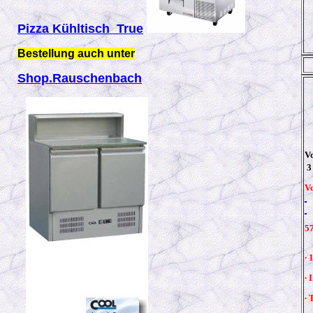
Pizza Kühltisch True
Bestellung auch unter
Shop.Rauschenbach
Vo
3
Vo
57
∙
∙
∙