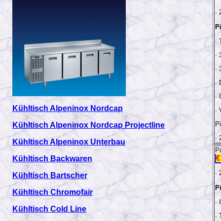
∙
P
∙
∙
∙
∙ 
∙
Kühltisch Alpeninox Nordcap
∙
Pi
Kühltisch Alpeninox Nordcap Projectline
∙
Kühltisch Alpeninox Unterbau
P
€
Kühltisch Backwaren
∙
Kühltisch Bartscher
P
Kühltisch Chromofair
∙
Kühltisch Cold Line
∙