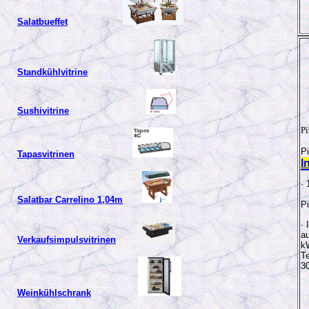
Salatbueffet
Standkühlvitrine
Sushivitrine
Pi
Pi
Tapasvitrinen
I
∙
Salatbar Carrelino 1,04m
P
∙
a
Verkaufsimpulsvitrinen
k
Te
3
Weinkühlschrank