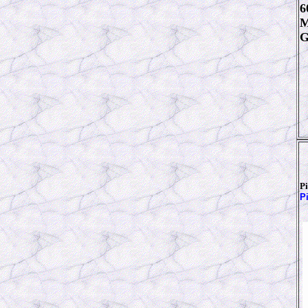
6
M
G
P
P