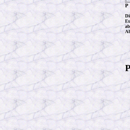
P
Di
Eu
ab
Ab
P