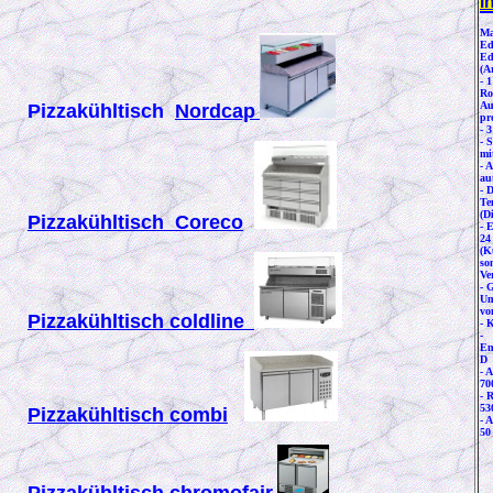
I
Ma
Ed
Ed
(A
- 
Ro
Au
Pizzakühltisch
Nordcap
pr
- 
- 
mi
- 
au
- D
Te
(Di
Pizzakühltisch Coreco
- 
24
(K
so
Ve
- G
Um
vo
Pizzakühltisch coldline
- 
-
En
D
- 
70
- 
53
Pizzakühltisch combi
- 
50