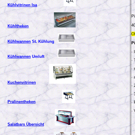
Kühlvitrinen Isa
Pi
40
Kühltheken
O
Kühlwannen
St. Kühlung
P
∙
Kühlwannen
Umluft
∙
∙
∙
Kuchenvitrinen
∙
∙
Pralinentheken
∙
∙
Salatbars Übersicht