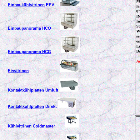
M
Einbaukühlvitrinen
EPV
Ka
0
R4
In
S
Einbaupanorama HCO
W
se
en
Li
Da
Einbaupanorama HCG
An
Eisvitrinen
Kontaktkühlplatten
Umluft
Kontaktkühlplatten
Direkt
Kühlvitrinen Coldmaster