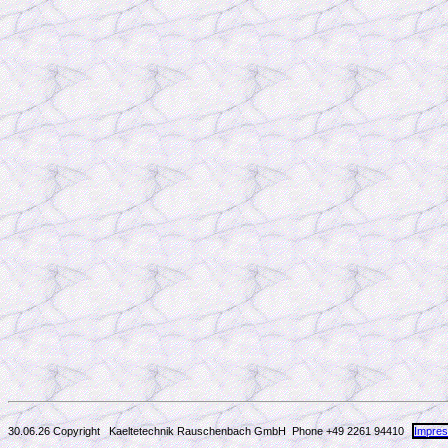
30.06.26 Copyright Kaeltetechnik Rauschenbach GmbH
Phone +49 2261 94410
Impre