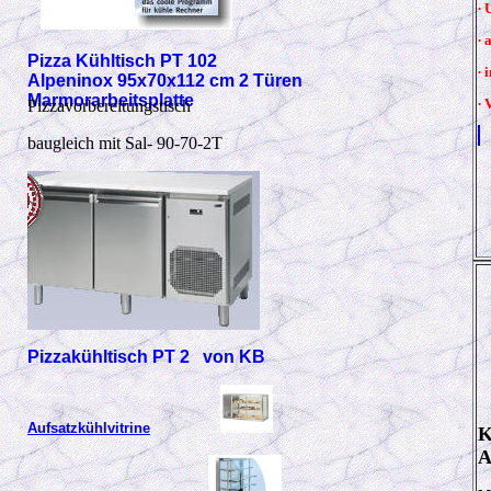
∙ 
∙ 
Pizza Kühltisch PT 102
∙ 
Alpeninox 95x70x112 cm 2 Türen
Marmorarbeitsplatte
∙
Pizzavorbereitungstisch
baugleich mit Sal- 90-70-2T
Pizzakühltisch PT 2 von KB
Aufsatzkühlvitrine
K
A