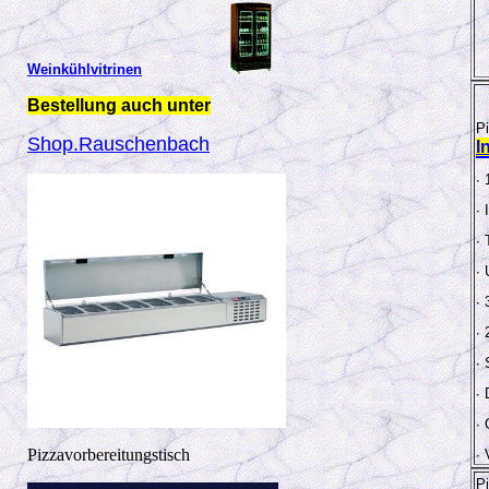
Weinkühlvitrinen
Bestellung auch unter
P
Shop.Rauschenbach
I
∙
∙
∙
∙
∙
∙ 
∙
∙ 
∙
Pizzavorbereitungstisch
∙
P