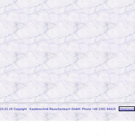
23.02.26 Copyright Kaeltetechnik Rauschenbach GmbH
Phone +49 2261 94410
Impressum