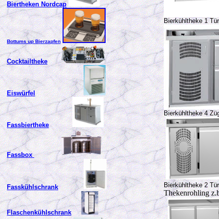
Biertheken Nordcap
Bierkühltheke 1 Tü
Bottums up Bierzapfen
Cocktailtheke
Eiswürfel
Bierkühltheke 4 Zü
Fassbiertheke
Fassbox
Bierkühltheke 2 Tü
Fasskühlschrank
Thekenrohling z.
Flaschenkühlschrank