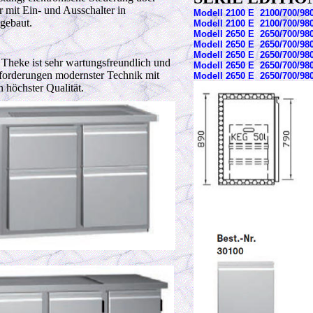
r mit Ein- und Ausschalter in
Modell 2100 E 2100/700/9
gebaut.
Modell 2100 E 2100/700/9
Modell 2650 E 2650/700
Modell 2650 E 2650/700/
Modell 2650 E 2650/700
e Theke ist sehr wartungsfreundlich und
Modell 2650 E 2650/700/98
nforderungen modernster Technik mit
Modell 2650 E 2650/700/9
höchster Qualität.