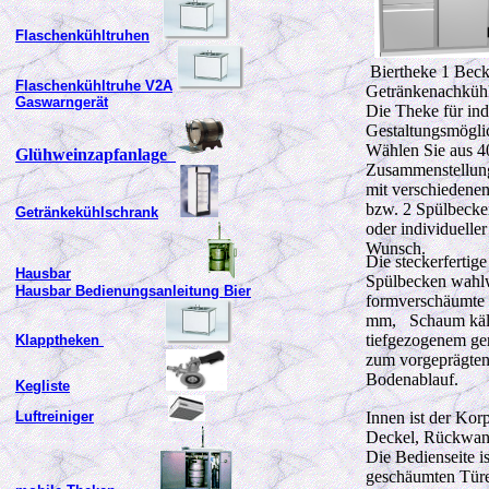
Flaschenkühltruhen
Biertheke 1 Becke
Flaschenkühltruhe V2A
Getränkenachkühl
Gaswarngerät
Die Theke für ind
Gestaltungsmöglic
Wählen Sie aus 40
Glühweinzapfanlage
Zusammenstellun
mit verschiedene
bzw. 2 Spülbeck
Getränkekühlschrank
oder individuelle
Wunsch.
Die steckerfertig
Hausbar
Spülbecken wahlwe
Hausbar Bedienungsanleitung Bier
formverschäumte K
mm, Schaum kälte
tiefgezogenem ge
Klapptheken
zum vorgeprägten
Bodenablauf.
Kegliste
Luftreiniger
Innen ist der Kor
Deckel, Rückwand
Die Bedienseite is
geschäumten Türe