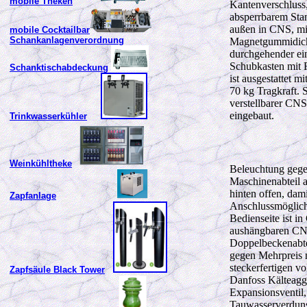
mobile Theken
Kantenverschluss
absperrbarem Stan
außen in CNS, mi
mobile Cocktailbar
Schankanlagenverordnung
Magnetgummidich
durchgehender ei
Schubkasten mit R
Schanktischabdeckung
ist ausgestattet m
70 kg Tragkraft. 
verstellbarer CNS
eingebaut.
Trinkwasserkühler
Weinkühltheke
Beleuchtung gegen
Maschinenabteil a
hinten offen, dam
Zapfanlage
Anschlussmöglichk
Bedienseite ist 
aushängbaren CNS
Doppelbeckenabtei
gegen Mehrpreis 
steckerfertigen vo
Zapfsäule Black Tower
Danfoss Kälteagg
Expansionsventil,
Tauwasserverduns