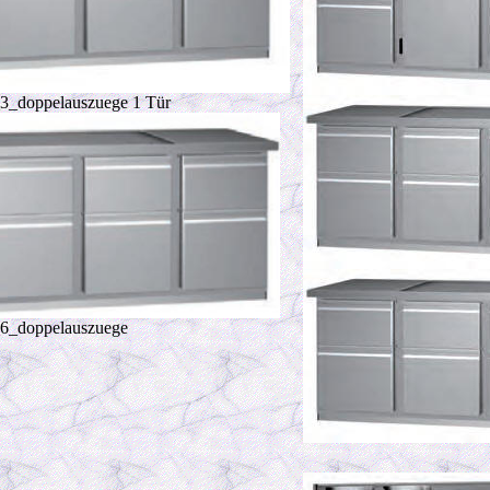
_doppelauszuege 1 Tür
6_doppelauszuege