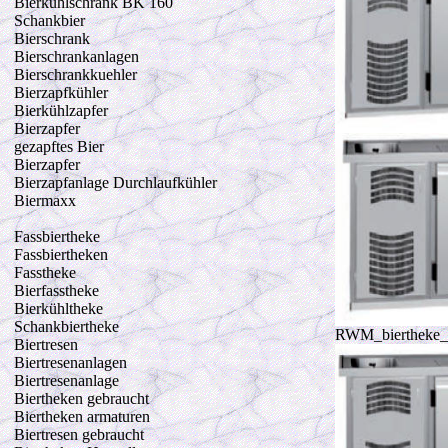
Bierkühlschrank BK 160
Schankbier
Bierschrank
Bierschrankanlagen
Bierschrankkuehler
Bierzapfkühler
Bierkühlzapfer
Bierzapfer
gezapftes Bier
Bierzapfer
Bierzapfanlage Durchlaufkühler
Biermaxx
Fassbiertheke
Fassbiertheken
Fasstheke
Bierfasstheke
Bierkühltheke
Schankbiertheke
RWM_biertheke_2
Biertresen
Biertresenanlagen
Biertresenanlage
Biertheken gebraucht
Biertheken armaturen
Biertresen gebraucht