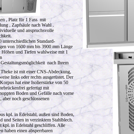
n , Platz für 1 Fass mit
ung , Zapfsäule nach Wahl .
ividuelle und anspruchsvolle
hkeit.
 unterschiedlichen Standard-
gen von 1600 mm bis 3900 mm Länge
n Höhen und Tiefen wahlweise mit 1
en
r Gestaltungsmöglichkeit nach Ihrem
e Theke ist mit einer CNS-Abdeckung,
ise links oder rechts ausgerüstet. Der
orpus hat eine Isolierstärke von 50
brückenfrei gefertigt mit
noppten Boden und Gefälle nach vorne
, aber noch geschlossenen
pus kpl. in Edelstahl, außen sind Boden,
 und Seiten in verzinktem Stahlblech.
t kpl. in Edelstahl geschliffen. Alle
n haben einen absperrbaren