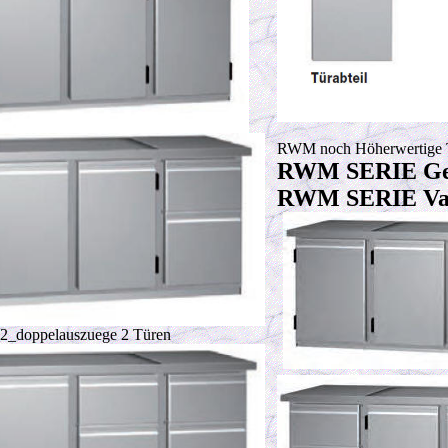
RWM noch Höherwertige 
RWM SERIE Gen
RWM SERIE Vari
_doppelauszuege 2 Türen