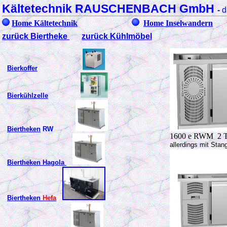
Kältetechnik RAUSCHENBACH GmbH
-
d
Home Kältetechnik
Home Inselwandern
zurück Biertheke
zurück Kühlmöbel
Bierkoffer
Bierkühlzelle
Biertheken
RW
1600 e RWM 2 T
allerdings mit Sta
Biertheken
Hagola
Biertheken
Hefa