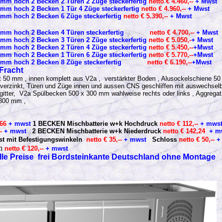
 mm hoch 2 Becken 2 Türen 2 Züge steckerfertig
netto € 4.460,--
+ Mwst
 mm hoch 2 Becken 1 Tür 4 Züge steckerfertig
netto € 4.960,--
+ Mwst
 mm hoch 2 Becken 6 Züge steckerfertig
netto € 5.390,--
+ Mwst
960 mm hoch 2 Becken 4 Türen steckerfertig
netto € 4.700,--
+ Mwst
 mm hoch 2 Becken 3 Türen 2 Züge steckerfertig
netto € 5.050,-
+ Mwst
 mm hoch 2 Becken 2 Türen 4 Züge steckerfertig
netto € 5.450,--
+Mwst
 mm hoch 2 Becken 1 Türen 6 Züge steckerfertig
netto € 5.770,--
+Mwst
 mm hoch 2 Becken 8 Züge steckerfertig
netto € 6.190,--
+Mwst
 Fracht
50 mm , innen komplett aus V2a , verstärkter Boden , Alusockelschiene 50
 verzinkt, Türen und Züge innen und aussen CNS geschliffen mit auswechsel
gitter, V2a Spülbecken 500 x 300 mm wahlweise rechts oder links , Aggregat
 300 mm ,
,66
+ mwst
1 BECKEN Mischbatterie w+k Hochdruck
netto € 112,--
+ mws
-
+ mwst
2 BECKEN Mischbatterie w+k Niederdruck
netto € 142,24
+ m
st mit Befestigungswinkeln
netto € 35,--
+ mwst
Schloss
netto € 50,--
+
en
netto € 120,--
+ mwst
lle Preise frei Bordsteinkante Deutschland ohne Montage