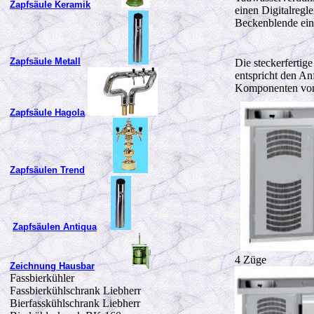
Zapfsäule Keramik
einen Digitalregle
Beckenblende ein
Zapfsäule Metall
Die steckerfertig
entspricht den A
Komponenten von 
Zapfsäule Hagola
Zapfsäulen Trend
Zapfsäulen Antiqua
4 Züge
Zeichnung Hausbar
Fassbierkühler
Fassbierkühlschrank Liebherr
Bierfasskühlschrank Liebherr