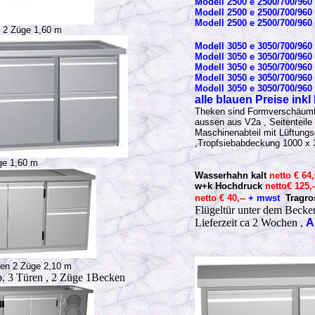
Modell 2500 e 2500/700/960
Modell 2500 e 2500/700/960
Modell 2500 e 2500/700/960
r 2 Züge 1,60 m
Modell 3050 e 3050/700/
Modell 3050 e 3050/700/960
Modell 3050 e 3050/700/960
Modell 3050 e 3050/700/960
Modell 3050 e 3050/700/960
alle blauen Preise inkl
Theken sind Formverschäumt 
aussen aus V2a , Seitenteile
Maschinenabteil mit Lüftungs
,Tropfsiebabdeckung 1000 x
ge 1,60 m
Wasserhahn kalt
netto € 64
w+k Hochdruck
netto€ 125,-
netto € 40,--
+ mwst
Tragro
Flügeltür unter dem Beck
Lieferzeit ca 2 Wochen ,
A
ren 2 Züge 2,10 m
b. 3 Türen , 2 Züge 1Becken