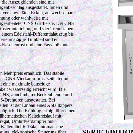
, die Auszugblenden sind mit
genbeschlag ausgestattet. Innen und
t verschweißten Ecken, auswechselbarer
tung oder wahlweise mit
ngearbeiteter CNS-Griffleiste. Der CNS-
asterunterteilung und vier Trennstäben
it einem Edelstahl-Differentialauszug bis
Serienmäßig je Türabteil sind ein
-Flaschenrost und eine Fassstoßkante
 Mehrpreis erhältlich. Das stabile
us CNS-Vierkantrohr ist seitlich und
it eine maximale bauseitige
eit wasserseitig erreicht wird. Die
in CNS, abnehmbarer Beckenblende und
-Drehtüren ausgestattet. Bei
len ist der Einbau eines Abfallkippers
möglich. Die Kühlung erfolgt über einen
llhermetischen Kältekreislauf mit
regat, Umluftverdampfer mit
 Kältemittel R 134a, automatische
SERIE EDITION
tung, elektronische Steuerung über