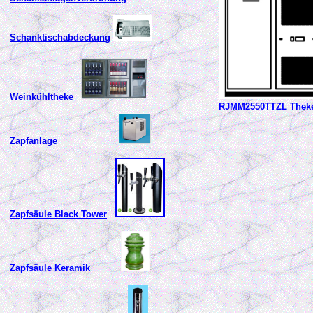
Schanktischabdeckung
Weinkühltheke
RJMM2550TTZL Theke 
Zapfanlage
Zapfsäule Black Tower
Zapfsäule Keramik