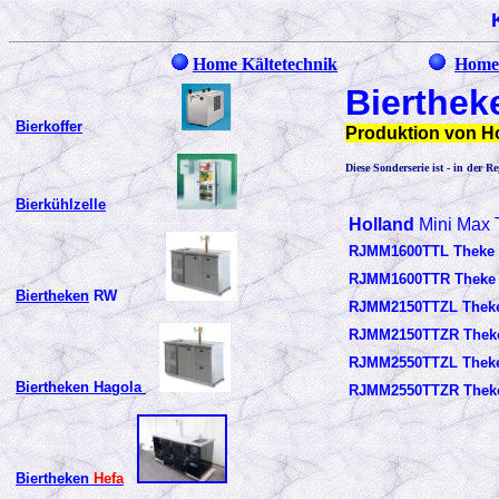
Home Kältetechnik
Home
Bierthek
Bierkoffer
Produktion von Ho
Diese Sonderserie ist - in der R
Bierkühlzelle
Holland
Mini Max 
RJMM1600TTL Theke 
RJMM1600TTR Theke 
Biertheken
RW
RJMM2150TTZL Theke
RJMM2150TTZR Theke
RJMM2550TTZL Theke 
Biertheken
Hagola
RJMM2550TTZR Theke
Biertheken
Hefa