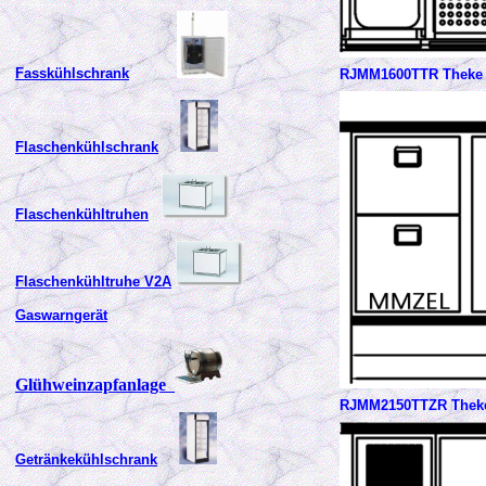
Fasskühlschrank
RJMM1600TTR Theke 
Flaschenkühlschrank
Flaschenkühltruhen
Flaschenkühltruhe V2A
Gaswarngerät
Glühweinzapfanlage
RJMM2150TTZR Theke
Getränkekühlschrank