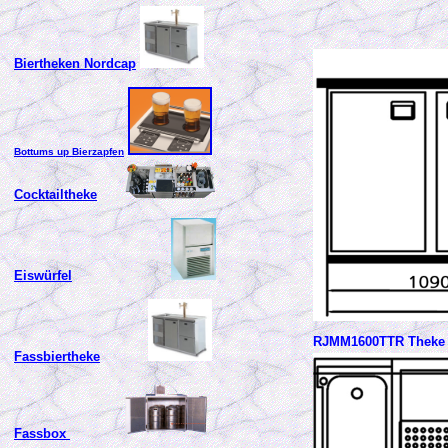
Biertheken Nordcap
Bottums up Bierzapfen
Cocktailtheke
Eiswürfel
RJMM1600TTR Theke 
Fassbiertheke
Fassbox