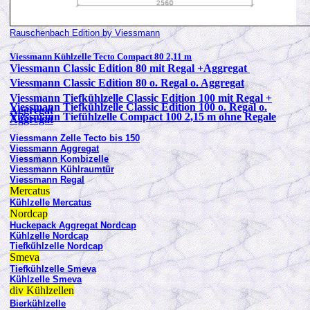
Rauschenbach Edition by Viessmann
Viessmann Kühlzelle Tecto Compact 80 2,11 m
Viessmann Classic Edition 80 mit Regal +Aggregat
Viessmann Classic Edition 80 o. Regal o. Aggregat
Viessmann Tiefkühlzelle Classic Edition 100 mit Regal +
Viessmann Tiefkühlzelle Classic Edition 100 o. Regal o.
Aggregat
Viessmann Tiefühlzelle Compact 100 2,15 m ohne Regale
Aggregat
Viessmann Zelle Tecto bis 150
Viessmann Aggregat
Viessmann Kombizelle
Viessmann Kühlraumtür
Viessmann Regal
Mercatus
Kühlzelle Mercatus
Nordcap
Huckepack Aggregat Nordcap
Kühlzelle Nordcap
Tiefkühlzelle Nordcap
Smeva
Tiefkühlzelle Smeva
Kühlzelle Smeva
div Kühlzellen
Bierkühlzelle