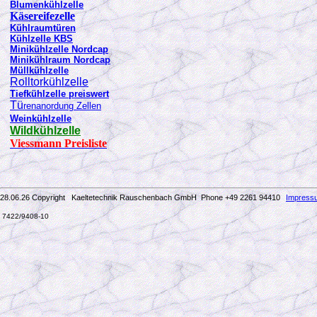
Blumenkühlzelle
Käsereifezelle
Kühlraumtüren
Kühlzelle KBS
Minikühlzelle Nordcap
Minikühlraum Nordcap
Müllkühlzelle
Rolltorkühlzelle
Tiefkühlzelle preiswert
Tü
renanordung Zellen
Weinkühlzelle
Wildkühlzelle
Viessmann Preisliste
28.06.26 Copyright Kaeltetechnik Rauschenbach GmbH
Phone +49 2261 94410
Impress
7422/9408-10