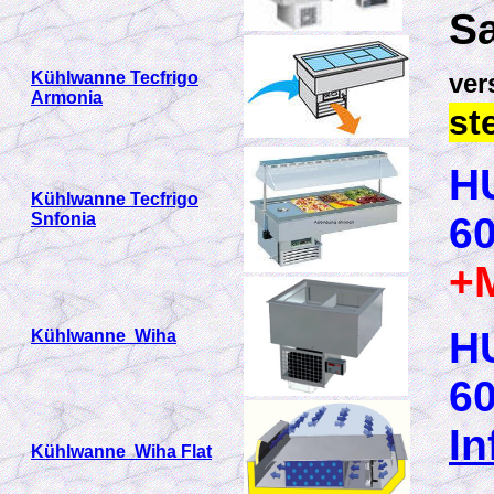
S
Kühlwanne Tecfrigo
ver
Armonia
st
H
Kühlwanne Tecfrigo
Snfonia
60
+
H
Kühlwanne Wiha
60
In
Kühlwanne Wiha Flat