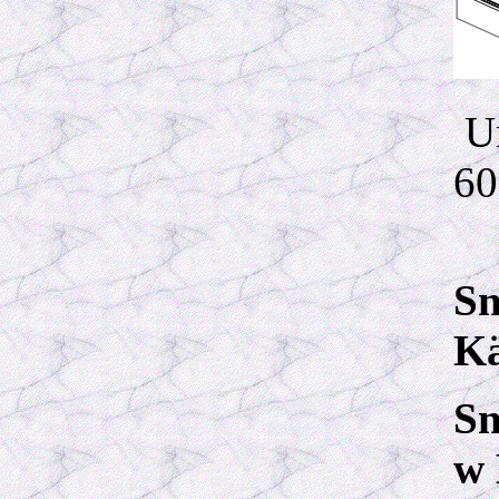
Um
60
Sn
Kä
Sn
w 