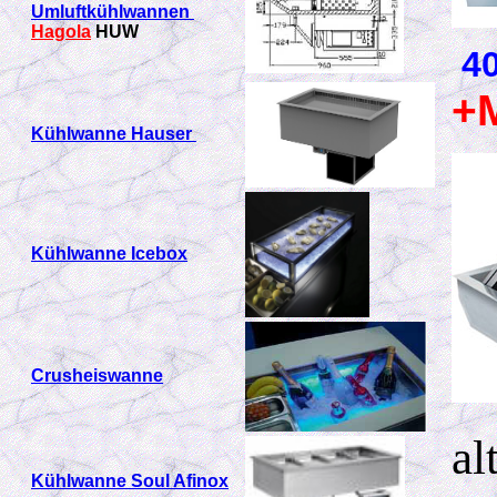
Umluftkühlwannen
Hagola
HUW
40
+
Kühlwanne Hauser
Kühlwanne Icebox
C
rusheiswanne
al
Kühlwanne Soul Afinox