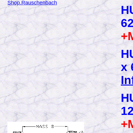
Shop.Rauschenbach
H
62
+
H
x 
In
H
12
+