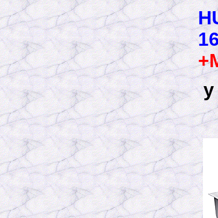
H
16
+