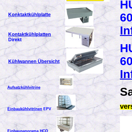
H
60
Konktaktkühlplatte
In
Kontaktkühlplatten
Direkt
H
60
Kühlwannen Übersicht
In
Aufsatzkühlvitrine
S
ver
Einbaukühlvitrinen
EPV
Einbaupanorama HCO