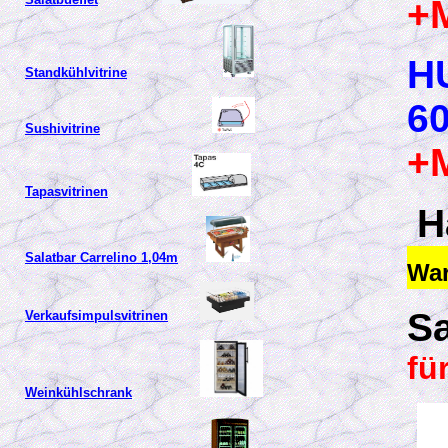
+
H
Standkühlvitrine
6
Sushivitrine
+
Tapasvitrinen
H
Salatbar Carrelino 1,04m
War
S
Verkaufsimpulsvitrinen
fü
Weinkühlschrank