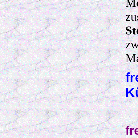
Mo
zu
St
zw
Ma
f
K
f