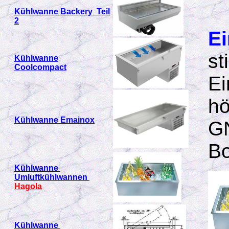
Kühlwanne Backery Teil
2
E
st
Kühlwanne
Coolcompact
Ei
hö
Kühlwanne Emainox
GN
Bo
Kühlwanne
Umluftkühlwannen
Hagola
Kühlwanne