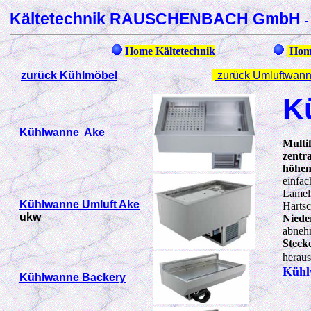
Kältetechnik RAUSCHENBACH GmbH
-
Home Kältetechnik
Hom
zurück Kühlmöbel
zurück
Umluftwan
K
Kühlwanne Ake
Multi
zentr
höhen
einfa
Lamel
Kühlwanne Umluft Ake
Hartsc
ukw
Niede
abnehm
Stecke
heraus
Kühl
Kühlwanne Backery