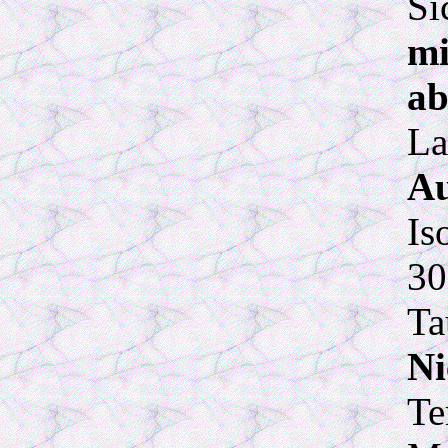
Si
mi
a
La
Au
Is
30
Ta
Ni
Te