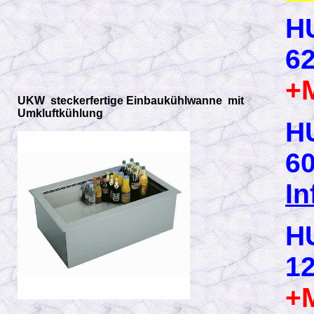
H
62
+
UKW steckerfertige Einbaukühlwanne mit
Umkluftkühlung
H
60
In
H
12
+