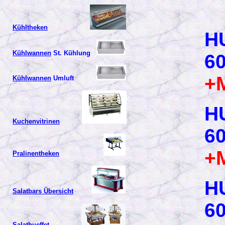
Kühltheken
H
Kühlwannen
St. Kühlung
6
+
Kühlwannen
Umluft
H
Kuchenvitrinen
6
+
Pralinentheken
H
Salatbars Übersicht
6
Salatbueffet