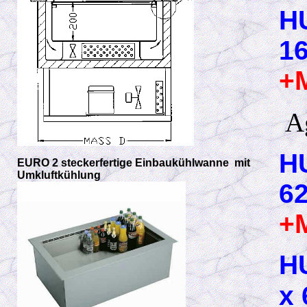
H
16
+
A
H
EURO 2 steckerfertige Einbaukühlwanne mit
Umkluftkühlung
6
+
H
x