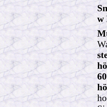
Sn
w 
Mu
Wa
st
hö
6
hö
ho