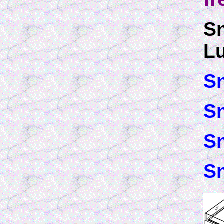
S
Lu
Sn
Sn
Sn
Sn