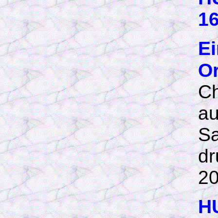
16
E
O
Ch
au
Sa
dr
2
H