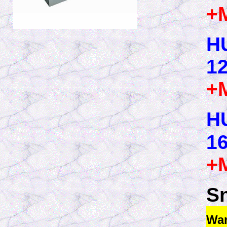
+
H
1
+
H
1
+
S
War