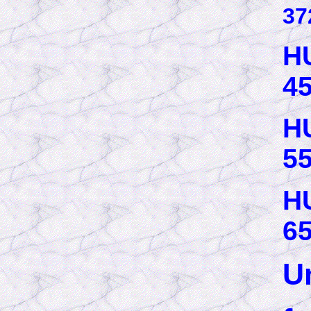
37
H
45
HU
55
HU
65
U