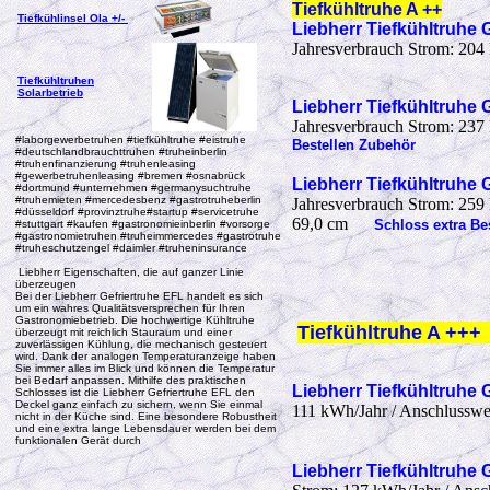
Tiefkühltruhe A ++
Tiefkühlinsel Ola +/-
Liebherr Tiefkühltruhe
G
Jahresverbrauch Strom: 204 k
Tiefkühltruhen
Solarbetrieb
Liebherr Tiefkühltruhe
G
Jahresverbrauch Strom: 237 k
#laborgewerbetruhen #tiefkühltruhe #eistruhe
Bestellen Zubehör
#deutschlandbrauchttruhen #truheinberlin
#truhenfinanzierung #truhenleasing
#gewerbetruhenleasing #bremen #osnabrück
Liebherr Tiefkühltruhe
G
#dortmund #unternehmen #germanysuchtruhe
#truhemieten #mercedesbenz #gastrotruheberlin
Jahresverbrauch Strom: 259 k
#düsseldorf #provinztruhe#startup #servicetruhe
69,0 cm
Schloss extra Be
#stuttgart #kaufen #gastronomieinberlin #vorsorge
#gastronomietruhen #truheimmercedes #gastrotruhe
#truheschutzengel #daimler #truheninsurance
Liebherr Eigenschaften, die auf ganzer Linie
überzeugen
Bei der Liebherr Gefriertruhe EFL handelt es sich
um ein wahres Qualitätsversprechen für Ihren
Gastronomiebetrieb. Die hochwertige Kühltruhe
Tiefkühltruhe A +++
überzeugt mit reichlich Stauraum und einer
zuverlässigen Kühlung, die mechanisch gesteuert
wird. Dank der analogen Temperaturanzeige haben
Sie immer alles im Blick und können die Temperatur
bei Bedarf anpassen. Mithilfe des praktischen
Liebherr Tiefkühltruhe
G
Schlosses ist die Liebherr Gefriertruhe EFL den
Deckel ganz einfach zu sichern, wenn Sie einmal
111 kWh/Jahr / Anschlusswert
nicht in der Küche sind. Eine besondere Robustheit
und eine extra lange Lebensdauer werden bei dem
funktionalen Gerät durch
Liebherr Tiefkühltruhe
G