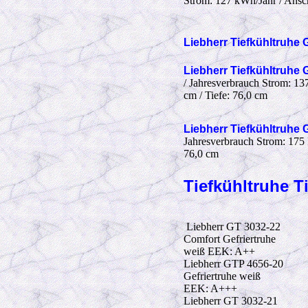
Strom: 127 kWh/Jahr / Anschl
Liebherr Tiefkühltruhe
G
Liebherr Tiefkühltruhe
G
/ Jahresverbrauch Strom: 137
cm / Tiefe: 76,0 cm
Liebherr Tiefkühltruhe
G
Jahresverbrauch Strom: 175 k
76,0 cm
Tiefkühltruhe T
Liebherr GT 3032-22
Comfort Gefriertruhe
weiß EEK: A++
Liebherr GTP 4656-20
Gefriertruhe weiß
EEK: A+++
Liebherr GT 3032-21