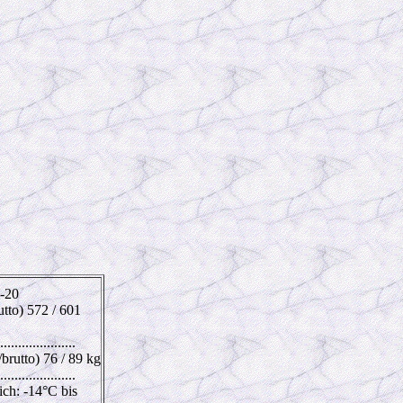
-20
rutto) 572 / 601
.....................
brutto) 76 / 89 kg
.....................
ch: -14°C bis