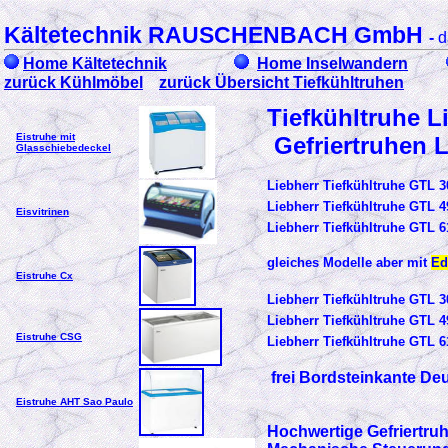
Kältetechnik RAUSCHENBACH GmbH
-
d
Home Kältetechnik
Home Inselwandern
zurück Kühlmöbel
zurück Übersicht Tiefkühltruhen
Tiefkühltruhe L
Eistruhe mit
Gefriertruhen 
Glasschiebedeckel
Liebherr Tiefkühltruhe GTL
Liebherr Tiefkühltruhe GTL
Eisvitrinen
Liebherr Tiefkühltruhe GTL
gleiches Modelle aber mit
Ed
Eistruhe Cx
Liebherr Tiefkühltruhe GTL 
Liebherr Tiefkühltruhe GTL 
Eistruhe CSG
Liebherr Tiefkühltruhe GTL 
frei Bordsteinkante De
Eistruhe AHT Sao Paulo
Hochwertige Gefriertru