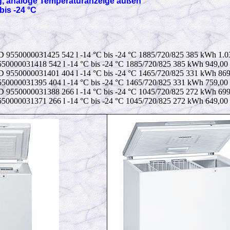
, analoge Temperaturanzeige außen
bis -24 °C
D 9550000031425 542 l -14 °C bis -24 °C 1885/720/825 385 kWh 1.0
50000031418 542 l -14 °C bis -24 °C 1885/720/825 385 kWh 949,00
D 9550000031401 404 l -14 °C bis -24 °C 1465/720/825 331 kWh 869
50000031395 404 l -14 °C bis -24 °C 1465/720/825 331 kWh 759,00
D 9550000031388 266 l -14 °C bis -24 °C 1045/720/825 272 kWh 699
50000031371 266 l -14 °C bis -24 °C 1045/720/825 272 kWh 649,00