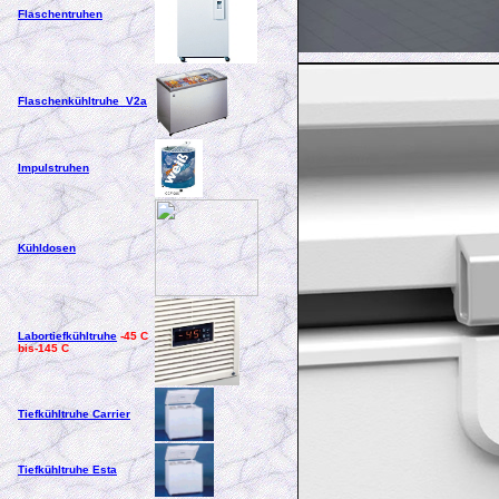
Flaschentruhen
Flaschenkühltruhe V2a
Impulstruhen
Kühldosen
Labortiefkühltruhe
-45 C
bis-145 C
Tiefkühltruhe Carrier
Tiefkühltruhe Esta