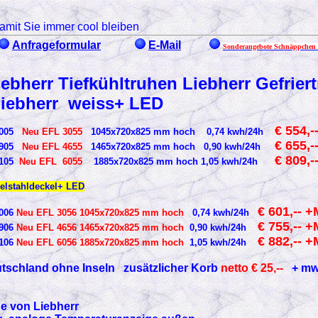
amit Sie immer cool bleiben
Anfrageformular
E-Mail
Sonderangebote Schnäppchen 
iebherr Tiefkühltruhen Liebherr Gefrier
Liebherr weiss+ LED
€ 554,
 3005
Neu EFL 3055
1045x720x825 mm hoch 0,74
kwh/24h
€ 655,
 4905
Neu EFL 4655
1465x720x825 mm hoch 0,90
kwh/24h
€ 809,
 6105
Neu EFL 6055
1885x720x825 mm hoch 1,05
kwh/24h
elstahldeckel+ LED
€ 601,-- 
3006
Neu EFL 3056 1045x720x825 mm hoch
0,74 kwh/24h
€ 755,-- 
4906
Neu EFL 4656 1465x720x825 mm hoch
0,90 kwh/24h
€ 882,-- 
6106
Neu EFL 6056 1885x720x825 mm hoch
1,05
kwh/24h
utschland ohne Inseln zusätzlicher Korb
netto € 25,--
+ m
he von Liebherr