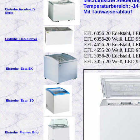
Mechanische Steuerung
Temperaturbereich: -14 
Eistruhe Arcaboa D
Mit Tauwasserablauf
Serie
EFL 6056-20 Edelstahl, LE
EFL 6055-20 Weiß, LED 95
Eistruhe Elcold Nova
EFL 4656-20 Edelstahl, LE
EFL 4655-20 Weiß, LED 95
EFL 3056-20 Edelstahl, LE
EFL 3055-20 Weiß, LED 95
Eistruhe Esta EK
Eistruhe Esta SD
Eistruhe Framec Brio