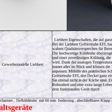
Liebherr Eigenschaften, die auf gan
Bei der Liebherr Gefriertruhe EFL han
wahres Qualitätsversprechen für Ihre
Die hochwertige Kühltruhe überzeugt 
und einer zuverlässigen Kühlung, die
wird. Dank der analogen Temperatura
r Gewerbemodelle Liebherr
immer alles im Blick und können die 
anpassen. Mithilfe des praktischen Sch
Gefriertruhe EFL den Deckel ganz ei
Sie einmal nicht in der Küche sind. E
Robustheit und eine extra lange Lebe
dem funktionalen Gerät durch
harnier , Tiefkühltruhe mit 60 mm Isolierung , abschließbarer Klapp 
ltsgeräte