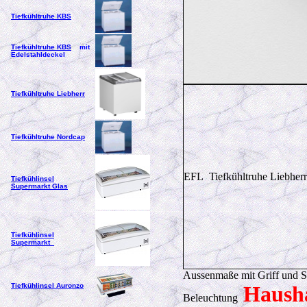
Tiefkühltruhe KBS
Tiefkühltruhe KBS
mit
Edelstahldeckel
Tiefkühltruhe Liebherr
Tiefkühltruhe Nordcap
EFL Tiefkühltruhe Liebher
Tiefkühlinsel
Supermarkt Glas
Tiefkühlinsel
Supermarkt
Aussenmaße mit Griff und Sc
Tiefkühlinsel Auronzo
Hausha
Beleuchtung