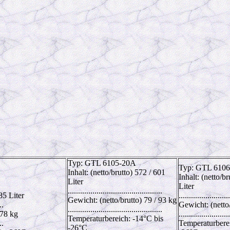
Typ: GTL 6105-20A
Typ: GTL 6106
Inhalt: (netto/brutto) 572 / 601
Inhalt: (netto/b
Liter
Liter
..............................................
85 Liter
.........................
Gewicht: (netto/brutto) 79 / 93 kg
..
Gewicht: (netto/
..............................................
 78 kg
.........................
Temperaturbereich: -14°C bis
..
Temperaturberei
-26°C