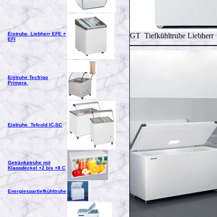
Eistruhe Liebherr EFE +
GT Tiefkühltruhe Liebherr
EFI
Eistruhe Tecfrigo
Primera
Eistruhe Tefcold IC-SC
Getränketruhe mit
Klappdeckel +2 bis +8 C
Energiespartiefkühltruhe