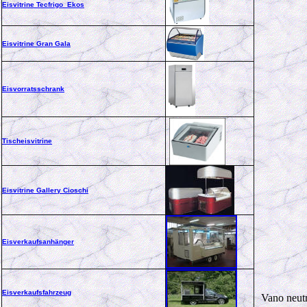
Eisvitrine Tecfrigo Ekos
Eisvitrine Gran Gala
Eisvorratsschrank
Tischeisvitrine
Eisvitrine Gallery Cioschi
Eisverkaufsanhänger
Eisverkaufsfahrzeug
Vano neut