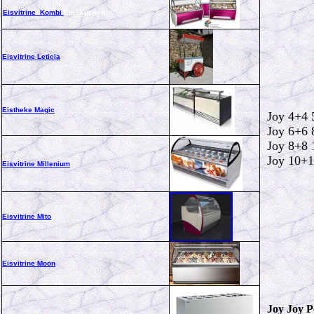
Eisvitrine Kombi
Eis+Kuchen
Eisvitrine Leticia
Eistheke Magic
Joy 4+4
Joy 6+6
Joy 8+8
Joy 10+
Eisvitrine Millenium
Eisvitrine Mito
Eisvitrine M
o
on
Joy Joy P