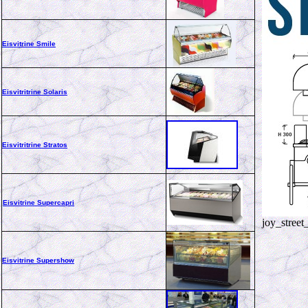
Eisvitrine Smile
Eisvitritrine Solaris
Eisvitritrine Stratos
Eisvitrine Supercapri
joy_street
Eisvitrine Supershow