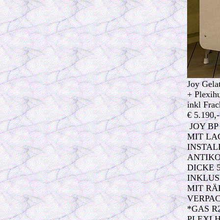
Joy Gela
+ Plexi
inkl Frac
€ 5.190,
JOY BP 
MIT LA
INSTAL
ANTIKO
DICKE 
INKLUS
MIT RÄ
VERPAC
*GAS R
PLEXI 