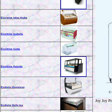
Eisvitrine Igloo Aruba
Eisvitrine Isabella
Eisvitrine Isetta
Eisvitrine Kaleido
Eistheke Kameleon
Joy Joy Po
Eistheke
Kelly Isa