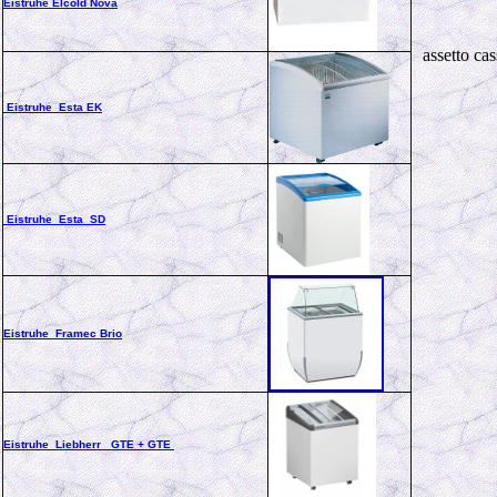
Eistruhe Elcold Nova
assetto ca
Eistruhe Esta EK
Eistruhe Esta SD
Eistruhe Framec Brio
Eistruhe Liebherr GTE + GTE