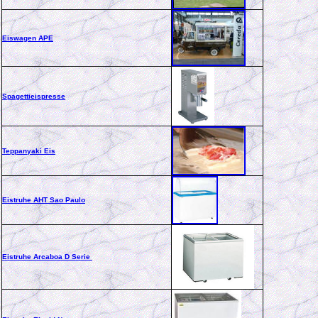
Eiswagen APE
Spagettieispresse
T
eppanyaki Eis
Eistruhe AHT Sao Paulo
Eistruhe Arcaboa D Serie