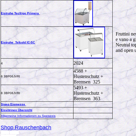
Eistruhe Tecfrigo Primera
Fruttini ne
e vano a g
Eistruhe Tefcold IC-SC
Neutral to
and open 
2024
4
4588 +
Hustenschutz +
6 3BP06JVRI
Bremsen 325
5493 +
Hustenschutz +
8 3BP08JVRI
Bremsen 363
Sigep Eismesse
Eisvitrinen Übersicht
Allgemeine Informationen zu Speiseeis
Shop.Rauschenbach
joy 4
- 414
5