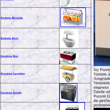
Eistheke Bermuda
Eistheke Berry
Eisvitrine Brio
Joy Pozett
Variante, 
Eisvitrine Carrettino
Ausgestatt
Veranstalt
eingesetzt
Tabelle od
Eisvitrine Delight
Pozzetti E
die gleich
profession