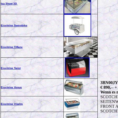
Isa Show 3D
Eisvitrine Sweetbike
Eisvitrine Tiffany
Eisvitrine Twist
3BN00JY
€ 890,-- 
Eisvitrine Venus
Wenn es m
SCOTCH
SEITEN
Eisvitrine Vitality
FRONT A
SCOTCH