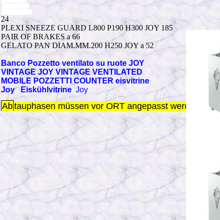
joy 6
4935
Joy 8
-5921
Joy 10
-6790
24
PLEXI SNEEZE GUARD L800 P190 H300 JOY 185
PAIR OF BRAKES a 66
GELATO PAN DIAM.MM.200 H250 JOY a 52
Banco Pozzetto ventilato su ruote JOY
VINTAGE JOY VINTAGE VENTILATED
MOBILE POZZETTI COUNTER eisvitrine
Joy Eiskühlvitrine
Joy
Ab
tauphasen müssen vor ORT angepasst werden s. Be