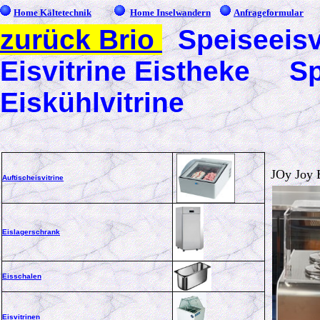
Home Kältetechnik
Home Inselwandern
Anfrageformular
zurück Brio
Speiseeisv
Eisvitrine Eistheke S
Eiskühlvitrine
JOy Joy 
Auftischeisvitrine
Eislagerschrank
Eisschalen
Eisvitrinen